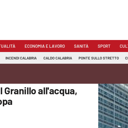
TUALITÀ
ECONOMIA E LAVORO
SANITÀ
SPORT
CUL
INCENDI CALABRIA
CALDO CALABRIA
PONTE SULLO STRETTO
C
Granillo all'acqua,
ropa