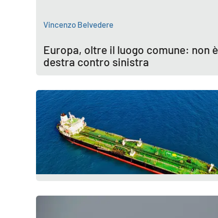
Cosenzachannel.it
Vincenzo Belvedere
Ilvibonese.it
Europa, oltre il luogo comune: non è
Catanzarochannel.it
destra contro sinistra
App
Android
Apple
Vai