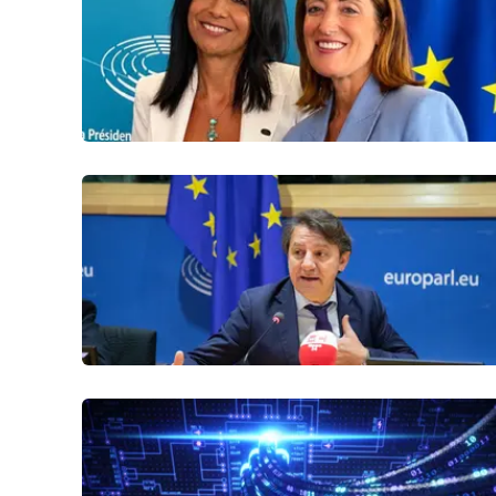
Politica
Sanità
Società
Sport
Rubriche
Good Morning Vietnam
Parchi Marini Calabria
Leggendo Alvaro insieme
Imprese Di Calabria
Le perfidie di Antonella Grippo