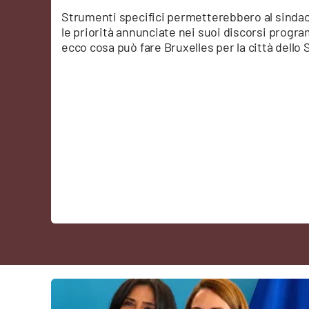
Cultura
Strumenti specifici permetterebbero al sindac
le priorità annunciate nei suoi discorsi program
ecco cosa può fare Bruxelles per la città dello 
Podcast
Meteo
Editoriali
Video
Ambiente
Cronaca
Cultura
Economia e Lavoro