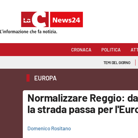
Sezioni
Cronaca
CRONACA
POLITICA
AT
Politica
TEMI DEL GIORNO
Attualità
EUROPA
Economia e lavoro
Normalizzare Reggio: dal 
Italia Mondo
la strada passa per l'Eu
Sanità
Domenico Rositano
Sport