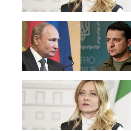
Reggio Calabria
Cosenza
Lamezia Terme
Progetti
speciali
Buona Sanità Calabria
La
Calabriavisione
Destinazioni
Eventi