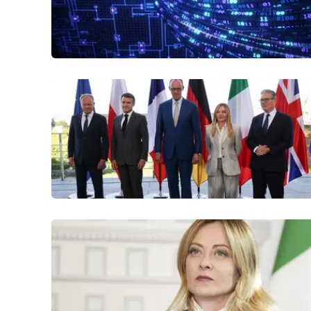
Venti di comunicazione
Streaming
LaC TV
LaC Network
LaC OnAir
Edizioni
locali
Catanzaro
Crotone
Vibo Valentia