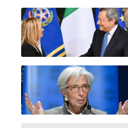
Food
Storie
LaC
Network
Lacplay.it
Lactv.it
Laconair.it
Lacitymag.it
Lacapitalenews.it
Ilreggino.it