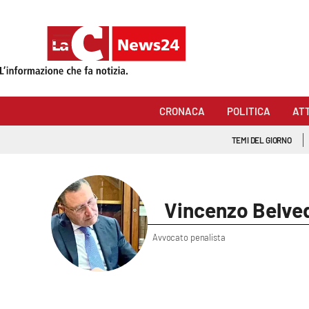
Sezioni
Cronaca
CRONACA
POLITICA
AT
Politica
TEMI DEL GIORNO
Attualità
Economia e lavoro
Vincenzo Belve
Italia Mondo
Avvocato penalista
Sanità
Sport