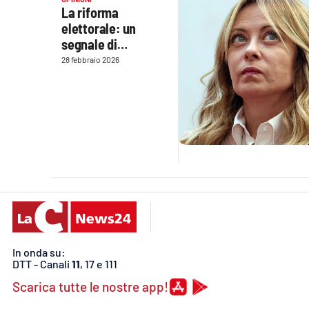
La riforma
Venti di comunicazione
elettorale: un
segnale di
debolezza politica
28 febbraio 2026
Streaming
LaC TV
LaC Network
LaC OnAir
Edizioni
locali
Catanzaro
In onda su:
DTT - Canali
11
, 17 e 111
Crotone
Scarica tutte le nostre app!
Vibo Valentia