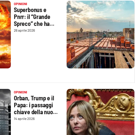
OPINIONI
Superbonus e
Pnrr: il “Grande
Spreco” che ha
visto l’Italia
26 aprile 2026
bruciare 400
miliardi di euro
OPINIONI
Orban, Trump e il
Papa: i passaggi
chiave della nuova
fase di Meloni
14 aprile 2026