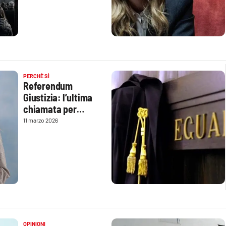
PERCHÈ SÌ
Referendum
Giustizia: l’ultima
chiamata per
liberare la politica
11 marzo 2026
dalle correnti e
tornare al merito
nel Csm
OPINIONI