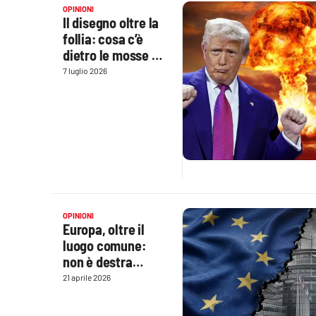
OPINIONI
Cultura
Il disegno oltre la
follia: cosa c’è
Podcast
dietro le mosse di
Donald Trump
7 luglio 2026
Meteo
Editoriali
Video
Ambiente
Cronaca
OPINIONI
Europa, oltre il
luogo comune:
Cultura
non è destra
contro sinistra
21 aprile 2026
Economia e Lavoro