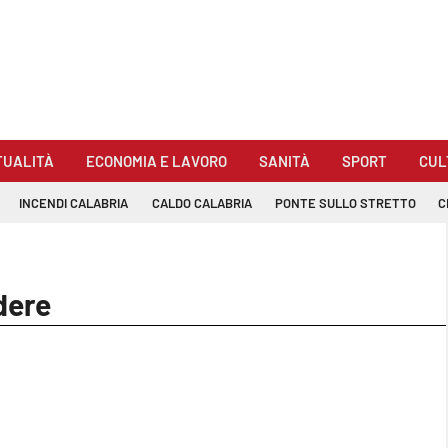
TUALITÀ
ECONOMIA E LAVORO
SANITÀ
SPORT
CUL
INCENDI CALABRIA
CALDO CALABRIA
PONTE SULLO STRETTO
C
dere