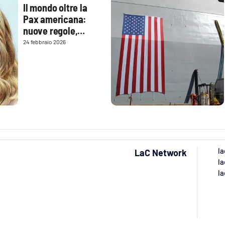
Il mondo oltre la
Pax americana:
nuove regole,
vecchie illusioni
24 febbraio 2026
la
LaC Network
la
la