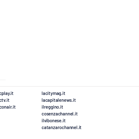
cplay.it
lacitymag.it
ctv.it
lacapitalenews.it
conair.it
ilreggino.it
cosenzachannel.it
ilvibonese.it
catanzarochannel.it