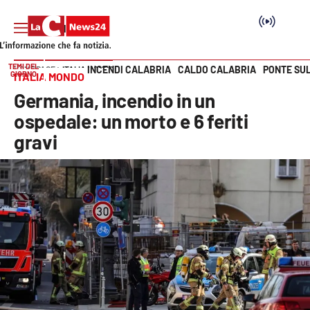
TEMI DEL
INCENDI CALABRIA
CALDO CALABRIA
PONTE SU
HOME PAGE
ITALIA MONDO
GIORNO
ITALIA MONDO
Vai
Germania, incendio in un
SEZIONI
ospedale: un morto e 6 feriti
gravi
Cronaca
Politica
Attualità
Economia e lavoro
Italia Mondo