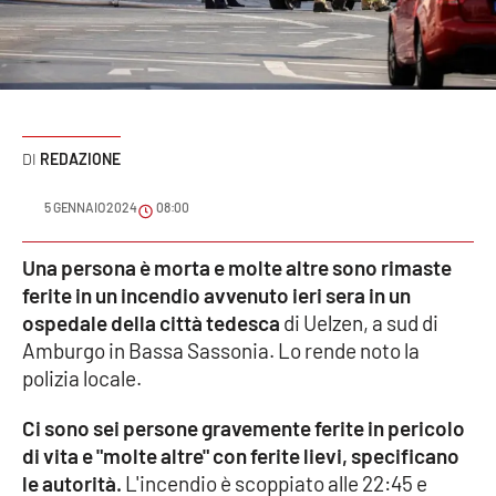
Sanità
Sport
Cultura
REDAZIONE
Podcast
5 GENNAIO 2024
08:00
Meteo
Una persona è morta e molte altre sono rimaste
ferite in un incendio avvenuto ieri sera in un
Editoriali
ospedale della città tedesca
di Uelzen, a sud di
Amburgo in Bassa Sassonia. Lo rende noto la
polizia locale.
VIDEO
Ci sono sei persone gravemente ferite in pericolo
Ambiente
di vita e "molte altre" con ferite lievi, specificano
le autorità.
L'incendio è scoppiato alle 22:45 e
Cronaca