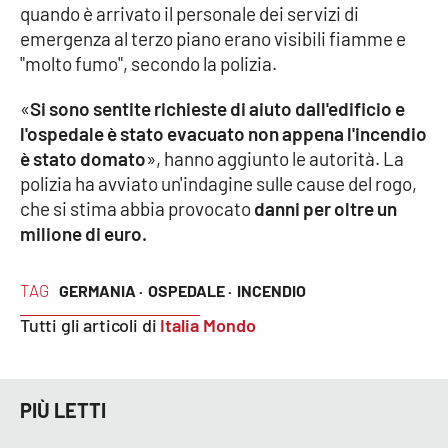
quando è arrivato il personale dei servizi di
emergenza al terzo piano erano visibili fiamme e
Cultura
"molto fumo", secondo la polizia.
Economia e Lavoro
«
Si sono sentite richieste di aiuto dall'edificio e
l'ospedale è stato evacuato non appena l'incendio
Politica
è stato domato
», hanno aggiunto le autorità. La
polizia ha avviato un'indagine sulle cause del rogo,
Sanità
che si stima abbia provocato
danni per oltre un
milione di euro.
Società
TAG
GERMANIA ·
OSPEDALE ·
INCENDIO
Sport
Tutti gli articoli di
Italia Mondo
RUBRICHE
PIÙ LETTI
Good Morning Vietnam