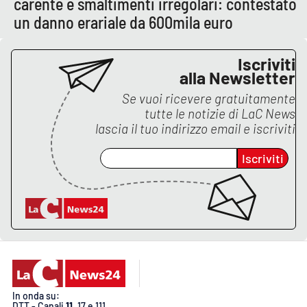
carente e smaltimenti irregolari: contestato
un danno erariale da 600mila euro
EDIZIONI
LOCALI
Iscriviti
alla Newsletter
Catanzaro
Se vuoi ricevere gratuitamente
tutte le notizie di
LaC News
Crotone
lascia il tuo indirizzo email e iscriviti
Vibo Valentia
Iscriviti
Reggio Calabria
Cosenza
Lamezia Terme
In onda su:
DTT - Canali
11
, 17 e 111