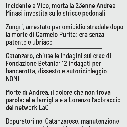
Incidente a Vibo, morta la 23enne Andrea
Parchi Marini Calabria
Minasi investita sulle strisce pedonali
Leggendo Alvaro insieme
Zungri, arrestato per omicidio stradale dopo
la morte di Carmelo Purita: era senza
Imprese Di Calabria
patente e ubriaco
Le perfidie di Antonella Grippo
Catanzaro, chiuse le indagini sul crac di
Fondazione Betania: 12 indagati per
Venti di comunicazione
bancarotta, dissesto e autoriciclaggio -
NOMI
STREAMING
Morte di Andrea, il dolore che non trova
LaC TV
parole: alla famiglia e a Lorenzo l’abbraccio
del network LaC
LaC Network
Depuratori nel Catanzarese, manutenzione
LaC OnAir