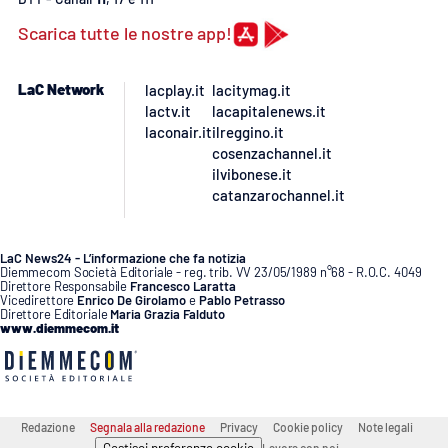
PROGETTI
SPECIALI
Scarica tutte le nostre app!
Buona Sanità Calabria
LaC Network
lacplay.it
lacitymag.it
lactv.it
lacapitalenews.it
LA
CALABRIAVISIONE
laconair.it
ilreggino.it
cosenzachannel.it
ilvibonese.it
Destinazioni
catanzarochannel.it
Eventi
LaC News24 - L’informazione che fa notizia
Diemmecom Società Editoriale - reg. trib. VV 23/05/1989 n°68 - R.O.C. 4049
Food
Direttore Responsabile
Francesco Laratta
Vicedirettore
Enrico De Girolamo
e
Pablo Petrasso
Direttore Editoriale
Maria Grazia Falduto
Storie
www.diemmecom.it
LAC
NETWORK
Redazione
Segnala alla redazione
Privacy
Cookie policy
Note legali
Gestisci preferenze cookie
Lavora con noi