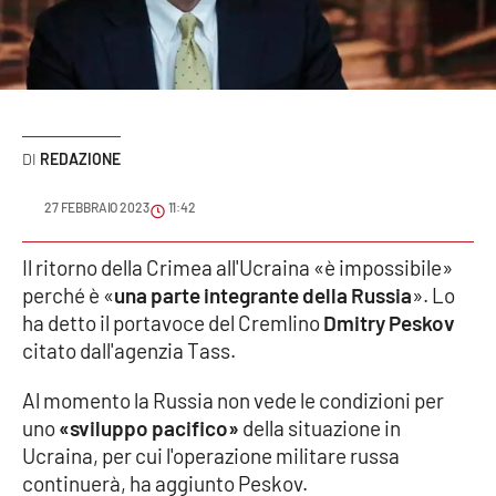
Sanità
Sport
Cultura
REDAZIONE
Podcast
27 FEBBRAIO 2023
11:42
Meteo
Il ritorno della Crimea all'Ucraina «è impossibile»
perché è «
una parte integrante della Russia
». Lo
Editoriali
ha detto il portavoce del Cremlino
Dmitry Peskov
citato dall'agenzia Tass.
VIDEO
Al momento la Russia non vede le condizioni per
uno
«sviluppo pacifico»
della situazione in
Ambiente
Ucraina, per cui l'operazione militare russa
continuerà, ha aggiunto Peskov.
Cronaca