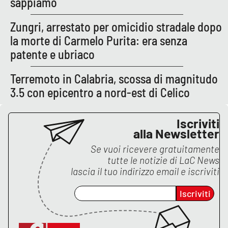
sappiamo
Parchi Marini Calabria
Zungri, arrestato per omicidio stradale dopo
Leggendo Alvaro insieme
la morte di Carmelo Purita: era senza
patente e ubriaco
Imprese Di Calabria
Terremoto in Calabria, scossa di magnitudo
Le perfidie di Antonella Grippo
3.5 con epicentro a nord-est di Celico
Venti di comunicazione
Iscriviti
alla Newsletter
Se vuoi ricevere gratuitamente
STREAMING
tutte le notizie di
LaC News
lascia il tuo indirizzo email e iscriviti
LaC TV
Iscriviti
LaC Network
LaC OnAir