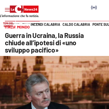
TEMI DEL
INCENDI CALABRIA
CALDO CALABRIA
PONTE SU
HOME PAGE
ITALIA MONDO
GIORNO
ITALIA MONDO
Vai
Guerra in Ucraina, la Russia
SEZIONI
chiude all’ipotesi di «uno
sviluppo pacifico»
Cronaca
Politica
Attualità
Economia e lavoro
Italia Mondo