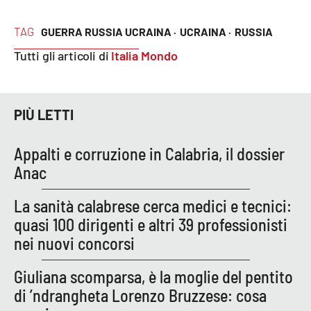
Cultura
TAG
GUERRA RUSSIA UCRAINA ·
UCRAINA ·
RUSSIA
Tutti gli articoli di
Italia Mondo
Economia e Lavoro
Politica
PIÙ LETTI
Sanità
Appalti e corruzione in Calabria, il dossier
Anac
Società
La sanità calabrese cerca medici e tecnici:
Sport
quasi 100 dirigenti e altri 39 professionisti
nei nuovi concorsi
RUBRICHE
Giuliana scomparsa, è la moglie del pentito
Good Morning Vietnam
di ’ndrangheta Lorenzo Bruzzese: cosa