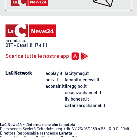
EDIZIONI
LOCALI
Catanzaro
In onda su:
DTT - Canali
11
, 17 e 111
Crotone
Scarica tutte le nostre app!
Vibo Valentia
LaC Network
lacplay.it
lacitymag.it
lactv.it
lacapitalenews.it
Reggio Calabria
laconair.it
ilreggino.it
cosenzachannel.it
ilvibonese.it
Cosenza
catanzarochannel.it
Lamezia Terme
LaC News24 - L’informazione che fa notizia
Diemmecom Società Editoriale - reg. trib. VV 23/05/1989 n°68 - R.O.C. 4049
Direttore Responsabile
Francesco Laratta