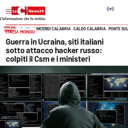
TEMI DEL
INCENDI CALABRIA
CALDO CALABRIA
PONTE SU
HOME PAGE
ITALIA MONDO
GIORNO
ITALIA MONDO
Vai
Guerra in Ucraina, siti italiani
SEZIONI
sotto attacco hacker russo:
colpiti il Csm e i ministeri
Cronaca
Politica
Attualità
Economia e lavoro
Italia Mondo