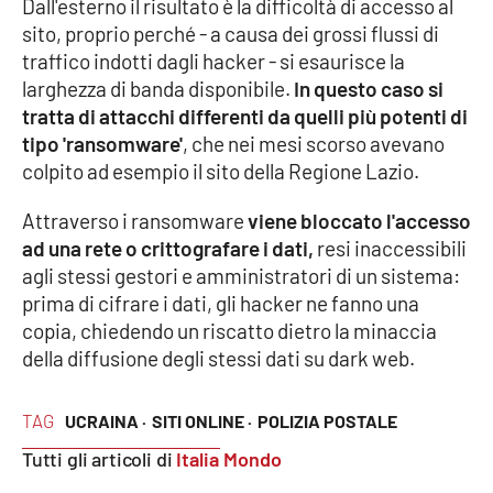
Dall'esterno il risultato è la difficoltà di accesso al
Parchi Marini Calabria
sito, proprio perché - a causa dei grossi flussi di
traffico indotti dagli hacker - si esaurisce la
Leggendo Alvaro insieme
larghezza di banda disponibile.
In questo caso si
tratta di attacchi differenti da quelli più potenti di
Imprese Di Calabria
tipo 'ransomware'
, che nei mesi scorso avevano
colpito ad esempio il sito della Regione Lazio.
Le perfidie di Antonella Grippo
Attraverso i ransomware
viene bloccato l'accesso
Venti di comunicazione
ad una rete o crittografare i dati,
resi inaccessibili
agli stessi gestori e amministratori di un sistema:
prima di cifrare i dati, gli hacker ne fanno una
copia, chiedendo un riscatto dietro la minaccia
STREAMING
della diffusione degli stessi dati su dark web.
LaC TV
TAG
UCRAINA ·
SITI ONLINE ·
POLIZIA POSTALE
LaC Network
Tutti gli articoli di
Italia Mondo
LaC OnAir