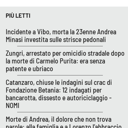
PIÙ LETTI
EDIZIONI
LOCALI
Incidente a Vibo, morta la 23enne Andrea
Catanzaro
Minasi investita sulle strisce pedonali
Crotone
Zungri, arrestato per omicidio stradale dopo
la morte di Carmelo Purita: era senza
Vibo Valentia
patente e ubriaco
Reggio Calabria
Catanzaro, chiuse le indagini sul crac di
Fondazione Betania: 12 indagati per
Cosenza
bancarotta, dissesto e autoriciclaggio -
NOMI
Lamezia Terme
Morte di Andrea, il dolore che non trova
parole: alla famiglia e a Lorenzo l’abbraccio