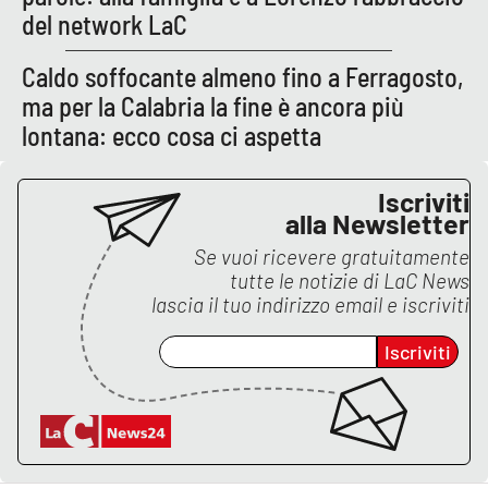
PROGETTI
SPECIALI
del network LaC
Buona Sanità Calabria
Caldo soffocante almeno fino a Ferragosto,
ma per la Calabria la fine è ancora più
lontana: ecco cosa ci aspetta
LA
CALABRIAVISIONE
Destinazioni
Iscriviti
alla Newsletter
Eventi
Se vuoi ricevere gratuitamente
tutte le notizie di
LaC News
Food
lascia il tuo indirizzo email e iscriviti
Iscriviti
Storie
LAC
NETWORK