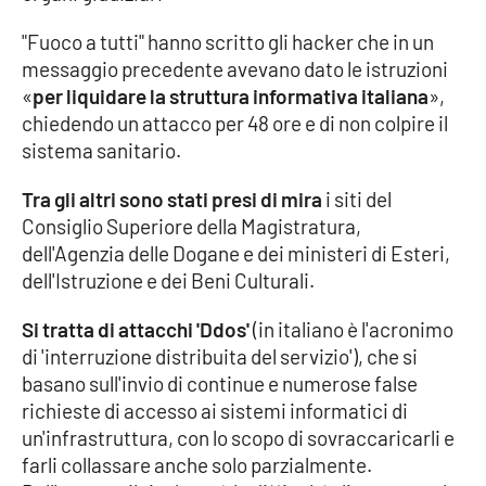
"Fuoco a tutti" hanno scritto gli hacker che in un
Cultura
messaggio precedente avevano dato le istruzioni
«
per liquidare la struttura informativa italiana
»,
Economia e Lavoro
chiedendo un attacco per 48 ore e di non colpire il
sistema sanitario.
Politica
Tra gli altri sono stati presi di mira
i siti del
Sanità
Consiglio Superiore della Magistratura,
dell'Agenzia delle Dogane e dei ministeri di Esteri,
Società
dell'Istruzione e dei Beni Culturali.
Sport
Si tratta di attacchi 'Ddos'
(in italiano è l'acronimo
di 'interruzione distribuita del servizio'), che si
basano sull'invio di continue e numerose false
RUBRICHE
richieste di accesso ai sistemi informatici di
un'infrastruttura, con lo scopo di sovraccaricarli e
Good Morning Vietnam
farli collassare anche solo parzialmente.