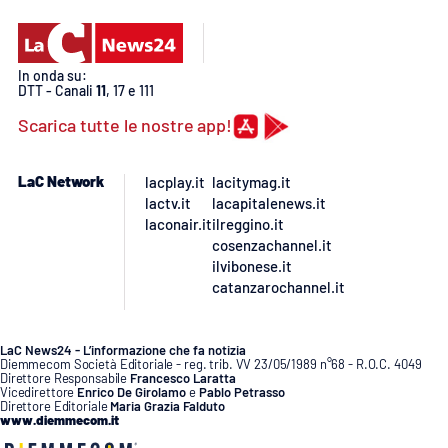
Lacplay.it
Lactv.it
In onda su:
DTT - Canali
11
, 17 e 111
Laconair.it
Scarica tutte le nostre app!
Lacitymag.it
LaC Network
lacplay.it
lacitymag.it
lactv.it
lacapitalenews.it
Lacapitalenews.it
laconair.it
ilreggino.it
cosenzachannel.it
Ilreggino.it
ilvibonese.it
catanzarochannel.it
Cosenzachannel.it
LaC News24 - L’informazione che fa notizia
Ilvibonese.it
Diemmecom Società Editoriale - reg. trib. VV 23/05/1989 n°68 - R.O.C. 4049
Direttore Responsabile
Francesco Laratta
Vicedirettore
Enrico De Girolamo
e
Pablo Petrasso
Direttore Editoriale
Maria Grazia Falduto
Catanzarochannel.it
www.diemmecom.it