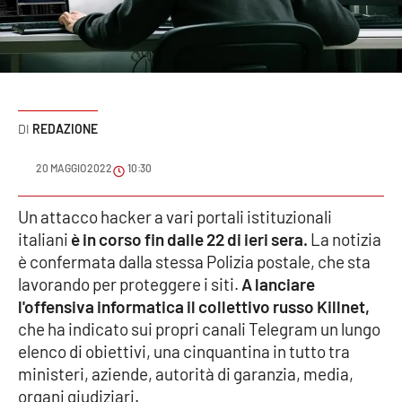
Sanità
Sport
Cultura
REDAZIONE
Podcast
20 MAGGIO 2022
10:30
Meteo
Un attacco hacker a vari portali istituzionali
italiani
è in corso fin dalle 22 di ieri sera.
La notizia
Editoriali
è confermata dalla stessa Polizia postale, che sta
lavorando per proteggere i siti.
A lanciare
l'offensiva informatica il collettivo russo Killnet,
VIDEO
che ha indicato sui propri canali Telegram un lungo
Ambiente
elenco di obiettivi, una cinquantina in tutto tra
ministeri, aziende, autorità di garanzia, media,
Cronaca
organi giudiziari.