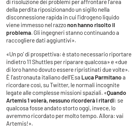
di risoluzione dei problemi per affrontare l'area
Parchi Marini Calabria
della perdita riposizionando un sigillo nella
disconnessione rapida in cui l'idrogeno liquido
Leggendo Alvaro insieme
viene immesso nel razzo
non hanno risolto il
problema
. Gli ingegneri stanno continuando a
Imprese Di Calabria
raccogliere dati aggiuntivi».
Le perfidie di Antonella Grippo
«Un po' di prospettiva:
è stato necessario riportare
indietro 11 Shuttles per riparare qualcosa» e «due
Venti di comunicazione
di loro hanno dovuto essere ripristinati due volte».
È l'astronauta italiano dell'Esa
Luca Parmitano
a
ricordare così, su Twitter, le normali incognite
legate alle complesse missioni spaziali. «
Quando
STREAMING
Artemis 1 volerà, nessuno ricorderà i ritardi
:
se
LaC TV
qualcosa fosse andato storto oggi, invece, lo
avremmo ricordato per molto tempo
. Allora: vai
LaC Network
Artemis!».
LaC OnAir