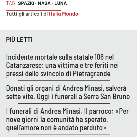
TAG
SPAZIO ·
NASA ·
LUNA
Tutti gli articoli di
Italia Mondo
EDIZIONI
LOCALI
Catanzaro
PIÙ LETTI
Crotone
Incidente mortale sulla statale 106 nel
Catanzarese: una vittima e tre feriti nei
Vibo Valentia
pressi dello svincolo di Pietragrande
Reggio Calabria
Donati gli organi di Andrea Minasi, salverà
sette vite. Oggi i funerali a Serra San Bruno
Cosenza
I funerali di Andrea Minasi. Il parroco: «Per
Lamezia Terme
nove giorni la comunità ha sperato,
quell’amore non è andato perduto»