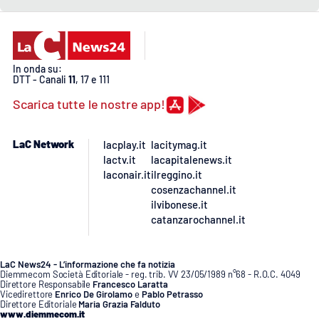
Lacplay.it
Lactv.it
In onda su:
Laconair.it
DTT - Canali
11
, 17 e 111
Scarica tutte le nostre app!
Lacitymag.it
LaC Network
lacplay.it
lacitymag.it
Lacapitalenews.it
lactv.it
lacapitalenews.it
laconair.it
ilreggino.it
Ilreggino.it
cosenzachannel.it
ilvibonese.it
catanzarochannel.it
Cosenzachannel.it
Ilvibonese.it
LaC News24 - L’informazione che fa notizia
Diemmecom Società Editoriale - reg. trib. VV 23/05/1989 n°68 - R.O.C. 4049
Direttore Responsabile
Francesco Laratta
Catanzarochannel.it
Vicedirettore
Enrico De Girolamo
e
Pablo Petrasso
Direttore Editoriale
Maria Grazia Falduto
www.diemmecom.it