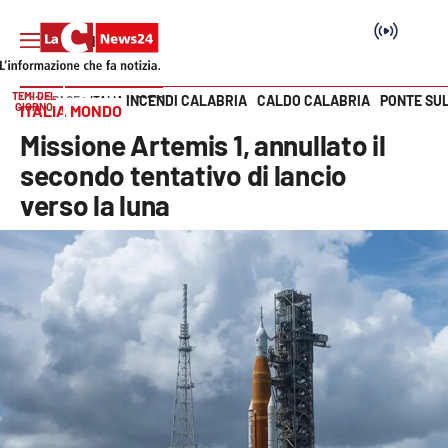
TEMI DEL
INCENDI CALABRIA
CALDO CALABRIA
PONTE SU
HOME PAGE
ITALIA MONDO
GIORNO
ITALIA MONDO
Vai
Missione Artemis 1, annullato il
SEZIONI
secondo tentativo di lancio
verso la luna
Cronaca
Politica
Attualità
Economia e lavoro
Italia Mondo