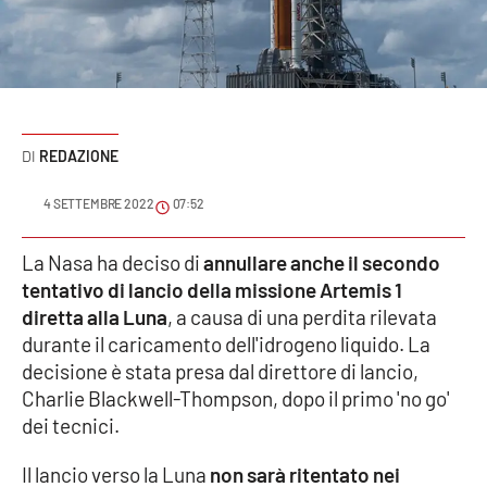
Sanità
Sport
Cultura
REDAZIONE
Podcast
4 SETTEMBRE 2022
07:52
Meteo
La Nasa ha deciso di
annullare anche il secondo
tentativo di lancio della missione Artemis 1
Editoriali
diretta alla Luna
, a causa di una perdita rilevata
durante il caricamento dell'idrogeno liquido. La
decisione è stata presa dal direttore di lancio,
VIDEO
Charlie Blackwell-Thompson, dopo il primo 'no go'
Ambiente
dei tecnici.
Il lancio verso la Luna
non sarà ritentato nei
Cronaca