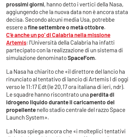
prossimi giorni
, hanno detto i vertici della Nasa,
aggiungendo che la nuova data non è ancora stata
Cultura
decisa. Secondo alcuni media Usa, potrebbe
essere a
fine settembre o metà ottobre
.
Economia e Lavoro
C'è anche
un po' di Calabria nella missione
Artemis
: l'Università della Calabria ha infatti
Politica
partecipato con la realizzazione di un sistema di
simulazione denominato
SpaceFom
.
Sanità
La Nasa ha chiarito che «il direttore del lancio ha
Società
rinunciato al tentativo di lancio di Artemis I di oggi
verso le 11:17 Edt (le 20,17 ora italiana di ieri, ndr).
Sport
Le squadre hanno riscontrato una
perdita di
idrogeno liquido durante il caricamento del
propellente
nello stadio centrale del razzo Space
RUBRICHE
Launch System».
Good Morning Vietnam
La Nasa spiega ancora che «i molteplici tentativi