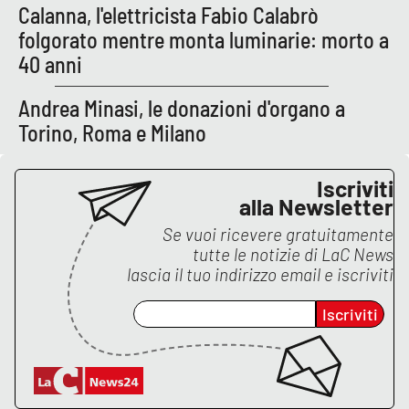
PROGETTI
SPECIALI
Calanna, l'elettricista Fabio Calabrò
folgorato mentre monta luminarie: morto a
Buona Sanità Calabria
40 anni
Andrea Minasi, le donazioni d'organo a
LA
CALABRIAVISIONE
Torino, Roma e Milano
Destinazioni
Iscriviti
alla Newsletter
Eventi
Se vuoi ricevere gratuitamente
tutte le notizie di
LaC News
Food
lascia il tuo indirizzo email e iscriviti
Storie
Iscriviti
LAC
NETWORK