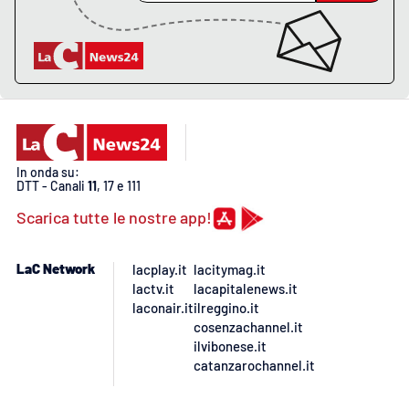
PROGETTI
SPECIALI
Buona Sanità Calabria
LA
CALABRIAVISIONE
Destinazioni
In onda su:
DTT - Canali
11
, 17 e 111
Eventi
Scarica tutte le nostre app!
Food
LaC Network
lacplay.it
lacitymag.it
lactv.it
lacapitalenews.it
Storie
laconair.it
ilreggino.it
cosenzachannel.it
ilvibonese.it
catanzarochannel.it
LAC
NETWORK