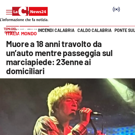
TEMI DEL
INCENDI CALABRIA
CALDO CALABRIA
PONTE SU
HOME PAGE
ITALIA MONDO
GIORNO
ITALIA MONDO
Vai
Muore a 18 anni travolto da
SEZIONI
un’auto mentre passeggia sul
marciapiede: 23enne ai
Cronaca
domiciliari
Politica
Attualità
Economia e lavoro
Italia Mondo