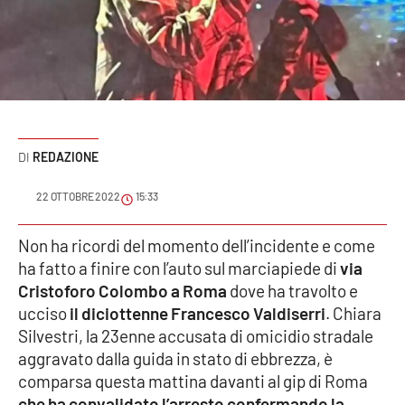
Sanità
Sport
Cultura
Podcast
REDAZIONE
Meteo
22 OTTOBRE 2022
15:33
Editoriali
Non ha ricordi del momento dell’incidente e come
ha fatto a finire con l’auto sul marciapiede di
via
Cristoforo Colombo a Roma
dove ha travolto e
ucciso
il diciottenne Francesco Valdiserri
. Chiara
VIDEO
Silvestri, la 23enne accusata di omicidio stradale
Ambiente
aggravato dalla guida in stato di ebbrezza, è
comparsa questa mattina davanti al gip di Roma
Cronaca
che ha convalidato l’arresto confermando la