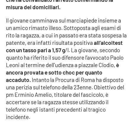
misura dei domiciliari.
Cultura
Il giovane camminava sul marciapiede insieme a
un amico rimasto illeso. Sottoposta agli esami di
Economia e Lavoro
rito la ragazza, a cui in passato era stata sospesa la
patente, era infatti risultata positiva
all’alcoltest
Politica
con un tasso pari a 1,57 g
/l. La giovane, secondo
quanto ha riferito il suo difensore l’avvocato Paolo
Sanità
Leoni al termine dell’udienza a piazzale Clodio,
è
ancora provata e sotto choc per quanto
Società
accaduto.
Intanto la Procura di Roma ha disposto
una perizia sul telefono della 23enne. Obiettivo del
Sport
pm Erminio Amelio, titolare del fascicolo, è
accertare se la ragazza stesse utilizzando il
telefono negli istanti precedenti al tragico
RUBRICHE
incidente.
Good Morning Vietnam