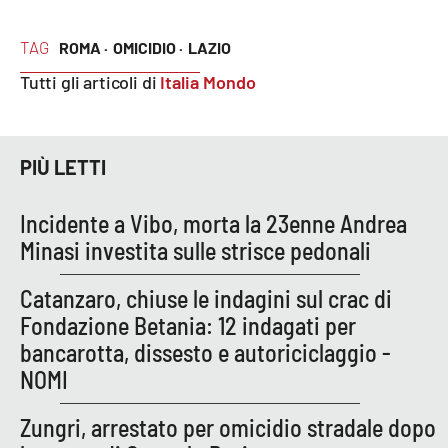
Parchi Marini Calabria
TAG
ROMA ·
OMICIDIO ·
LAZIO
Leggendo Alvaro insieme
Tutti gli articoli di
Italia Mondo
Imprese Di Calabria
PIÙ LETTI
Le perfidie di Antonella Grippo
Incidente a Vibo, morta la 23enne Andrea
Venti di comunicazione
Minasi investita sulle strisce pedonali
Catanzaro, chiuse le indagini sul crac di
STREAMING
Fondazione Betania: 12 indagati per
LaC TV
bancarotta, dissesto e autoriciclaggio -
NOMI
LaC Network
Zungri, arrestato per omicidio stradale dopo
LaC OnAir