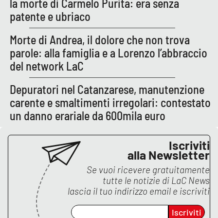
la morte di Carmelo Purita: era senza
patente e ubriaco
EDIZIONI
Morte di Andrea, il dolore che non trova
LOCALI
parole: alla famiglia e a Lorenzo l’abbraccio
Catanzaro
del network LaC
Crotone
Depuratori nel Catanzarese, manutenzione
carente e smaltimenti irregolari: contestato
Vibo Valentia
un danno erariale da 600mila euro
Reggio Calabria
Iscriviti
alla Newsletter
Cosenza
Se vuoi ricevere gratuitamente
tutte le notizie di
LaC News
Lamezia Terme
lascia il tuo indirizzo email e iscriviti
Iscriviti