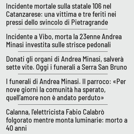
Incidente mortale sulla statale 106 nel
Catanzarese: una vittima e tre feriti nei
pressi dello svincolo di Pietragrande
EDIZIONI
LOCALI
Incidente a Vibo, morta la 23enne Andrea
Catanzaro
Minasi investita sulle strisce pedonali
Crotone
Donati gli organi di Andrea Minasi, salverà
sette vite. Oggi i funerali a Serra San Bruno
Vibo Valentia
I funerali di Andrea Minasi. Il parroco: «Per
Reggio Calabria
nove giorni la comunità ha sperato,
quell’amore non è andato perduto»
Cosenza
Calanna, l'elettricista Fabio Calabrò
Lamezia Terme
folgorato mentre monta luminarie: morto a
40 anni