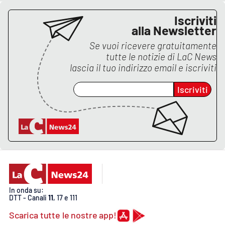
PROGETTI
SPECIALI
Iscriviti
Buona Sanità Calabria
alla Newsletter
Se vuoi ricevere gratuitamente
tutte le notizie di
LaC News
LA
CALABRIAVISIONE
lascia il tuo indirizzo email e iscriviti
Destinazioni
Iscriviti
Eventi
Food
Storie
In onda su:
DTT - Canali
11
, 17 e 111
LAC
NETWORK
Scarica tutte le nostre app!