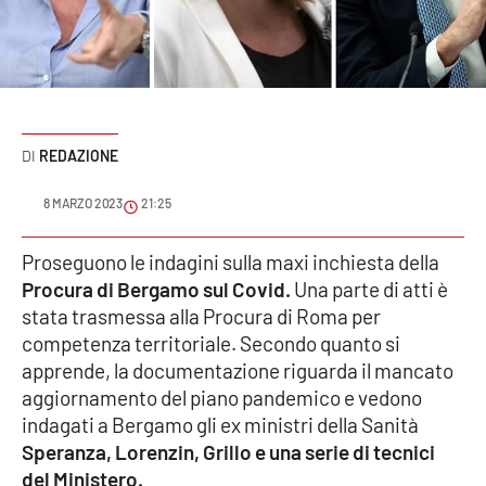
Sanità
Sport
Cultura
REDAZIONE
Podcast
8 MARZO 2023
21:25
Meteo
Proseguono le indagini sulla maxi inchiesta della
Procura di Bergamo sul Covid.
Una parte di atti è
Editoriali
stata trasmessa alla Procura di Roma per
competenza territoriale. Secondo quanto si
apprende, la documentazione riguarda il mancato
VIDEO
aggiornamento del piano pandemico e vedono
Ambiente
indagati a Bergamo gli ex ministri della Sanità
Speranza, Lorenzin, Grillo e una serie di tecnici
Cronaca
del Ministero.