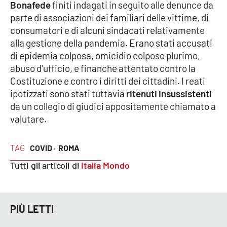
Bonafede
finiti indagati in seguito alle denunce da
Parchi Marini Calabria
parte di associazioni dei familiari delle vittime, di
consumatori e di alcuni sindacati relativamente
Leggendo Alvaro insieme
alla gestione della pandemia. Erano stati accusati
di epidemia colposa, omicidio colposo plurimo,
Imprese Di Calabria
abuso d'ufficio, e finanche attentato contro la
Costituzione e contro i diritti dei cittadini. I reati
Le perfidie di Antonella Grippo
ipotizzati sono stati tuttavia
ritenuti insussistenti
da un collegio di giudici appositamente chiamato a
Venti di comunicazione
valutare.
TAG
COVID ·
ROMA
STREAMING
Tutti gli articoli di
Italia Mondo
LaC TV
LaC Network
PIÙ LETTI
LaC OnAir