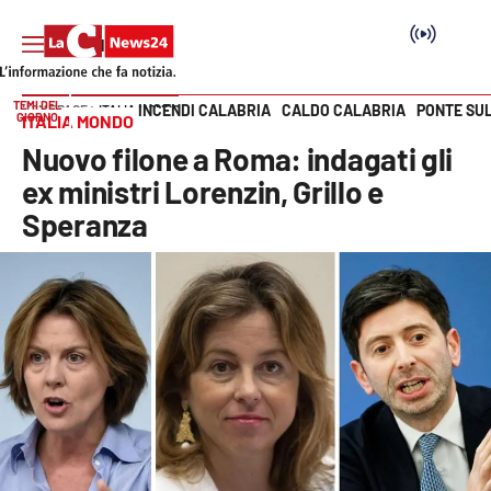
TEMI DEL
INCENDI CALABRIA
CALDO CALABRIA
PONTE SU
HOME PAGE
ITALIA MONDO
GIORNO
ITALIA MONDO
Vai
Nuovo filone a Roma: indagati gli
SEZIONI
ex ministri Lorenzin, Grillo e
Speranza
Cronaca
Politica
Attualità
Economia e lavoro
Italia Mondo