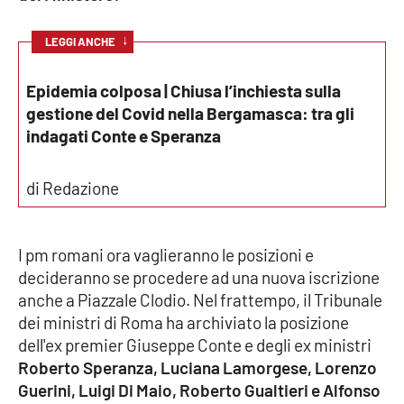
Cultura
↓
LEGGI ANCHE
Economia e Lavoro
Epidemia colposa | Chiusa l’inchiesta sulla
gestione del Covid nella Bergamasca: tra gli
Politica
indagati Conte e Speranza
Sanità
di Redazione
Società
I pm romani ora vaglieranno le posizioni e
Sport
decideranno se procedere ad una nuova iscrizione
anche a Piazzale Clodio. Nel frattempo, il Tribunale
dei ministri di Roma ha archiviato la posizione
RUBRICHE
dell'ex premier Giuseppe Conte e degli ex ministri
Roberto Speranza, Luciana Lamorgese, Lorenzo
Good Morning Vietnam
Guerini, Luigi Di Maio, Roberto Gualtieri e Alfonso