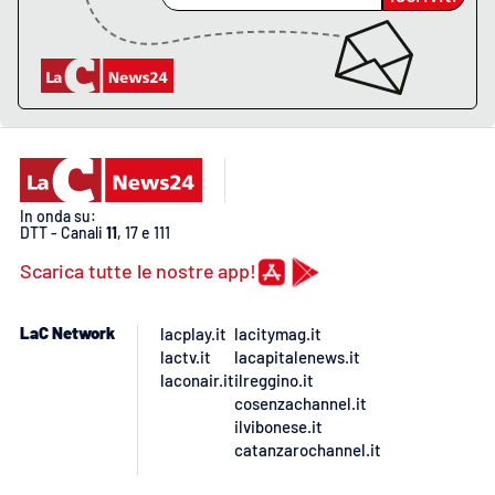
Lacplay.it
Lactv.it
Laconair.it
Lacitymag.it
In onda su:
Lacapitalenews.it
DTT - Canali
11
, 17 e 111
Scarica tutte le nostre app!
Ilreggino.it
LaC Network
lacplay.it
lacitymag.it
Cosenzachannel.it
lactv.it
lacapitalenews.it
laconair.it
ilreggino.it
Ilvibonese.it
cosenzachannel.it
ilvibonese.it
catanzarochannel.it
Catanzarochannel.it