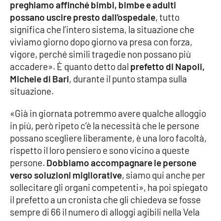
preghiamo affinché bimbi, bimbe e adulti
Parchi Marini Calabria
possano uscire presto dall’ospedale
, tutto
significa che l’intero sistema, la situazione che
Leggendo Alvaro insieme
viviamo giorno dopo giorno va presa con forza,
vigore, perché simili tragedie non possano più
Imprese Di Calabria
accadere». È quanto detto dal
prefetto di Napoli,
Michele di Bari
, durante il punto stampa sulla
Le perfidie di Antonella Grippo
situazione.
Venti di comunicazione
«Già in giornata potremmo avere qualche alloggio
in più, però ripeto c’è la necessità che le persone
possano scegliere liberamente, è una loro facoltà,
STREAMING
rispetto il loro pensiero e sono vicino a queste
persone.
Dobbiamo accompagnare le persone
LaC TV
verso soluzioni migliorative
, siamo qui anche per
sollecitare gli organi competenti», ha poi spiegato
LaC Network
il prefetto a un cronista che gli chiedeva se fosse
sempre di 66 il numero di alloggi agibili nella Vela
LaC OnAir