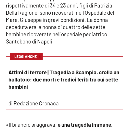
rispettivamente di 34 e 23 anni, figli di Patrizia
Della Ragione, sono ricoverati nell'Ospedale del
Cultura
Mare, Giuseppe in gravi condizioni. La donna
deceduta era la nonna di quattro delle sette
Economia e Lavoro
bambine ricoverate nell'ospedale pediatrico
Santobono di Napoli.
Politica
↓
Sanità
LEGGI ANCHE
Società
Attimi di terrore | Tragedia a Scampia, crolla un
ballatoio: due morti e tredici feriti tra cui sette
Sport
bambini
di Redazione Cronaca
RUBRICHE
Good Morning Vietnam
«Il bilancio si aggrava,
è una tragedia immane,