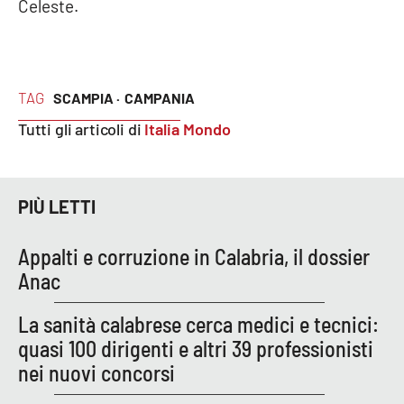
Celeste.
EDIZIONI
LOCALI
TAG
SCAMPIA ·
CAMPANIA
Catanzaro
Tutti gli articoli di
Italia Mondo
Crotone
Vibo Valentia
PIÙ LETTI
Reggio Calabria
Appalti e corruzione in Calabria, il dossier
Anac
Cosenza
La sanità calabrese cerca medici e tecnici:
Lamezia Terme
quasi 100 dirigenti e altri 39 professionisti
nei nuovi concorsi