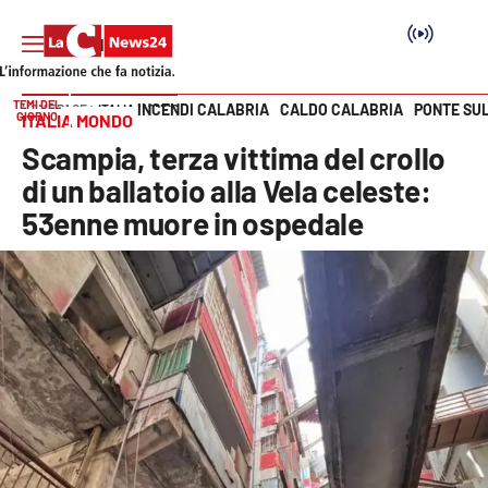
TEMI DEL
INCENDI CALABRIA
CALDO CALABRIA
PONTE SU
HOME PAGE
ITALIA MONDO
GIORNO
ITALIA MONDO
Vai
Scampia, terza vittima del crollo
SEZIONI
di un ballatoio alla Vela celeste:
53enne muore in ospedale
Cronaca
Politica
Attualità
Economia e lavoro
Italia Mondo