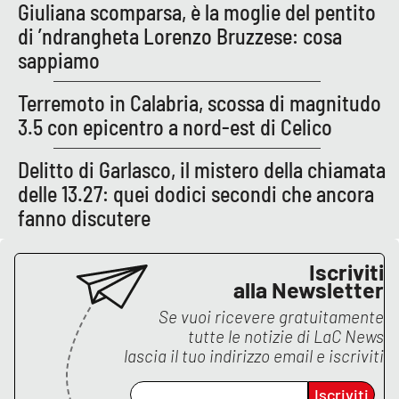
PROGETTI
SPECIALI
Giuliana scomparsa, è la moglie del pentito
di ’ndrangheta Lorenzo Bruzzese: cosa
Buona Sanità Calabria
sappiamo
Terremoto in Calabria, scossa di magnitudo
LA
CALABRIAVISIONE
3.5 con epicentro a nord-est di Celico
Destinazioni
Delitto di Garlasco, il mistero della chiamata
delle 13.27: quei dodici secondi che ancora
Eventi
fanno discutere
Food
Iscriviti
alla Newsletter
Storie
Se vuoi ricevere gratuitamente
tutte le notizie di
LaC News
lascia il tuo indirizzo email e iscriviti
LAC
NETWORK
Iscriviti