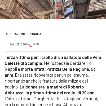
Sanità
Sport
Cultura
REDAZIONE CRONACA
Podcast
24 LUGLIO 2024
14:39
Meteo
Terza vittima per il crollo di un ballatoio della Vela
Celeste di Scampia
. Nell'ospedale Cardarelli di
Editoriali
Napoli
è morta infatti Patrizia Della Ragione, 53
anni
. Era stata ricoverata per un politrauma,
riportando anche la frattura della milza e del
VIDEO
bacino.
La donna era la madre di Roberto
Ambiente
Abbruzzo, la prima vittima del crollo, di 29 anni
.
L'altra vittima, Margherita Della Ragione, 35 anni,
Cronaca
era la nipote. Giuseppe e Luisa Abbruzzo,