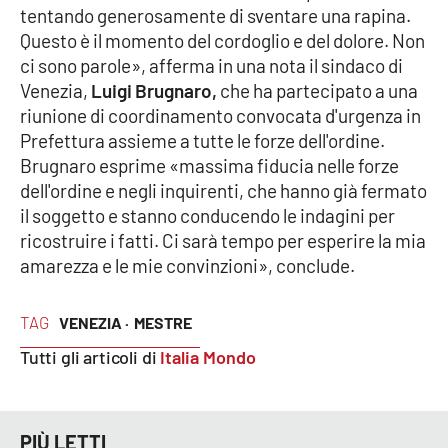
tentando generosamente di sventare una rapina.
Parchi Marini Calabria
Questo è il momento del cordoglio e del dolore. Non
ci sono parole», afferma in una nota il sindaco di
Leggendo Alvaro insieme
Venezia,
Luigi Brugnaro,
che ha partecipato a una
riunione di coordinamento convocata d'urgenza in
Imprese Di Calabria
Prefettura assieme a tutte le forze dell'ordine.
Brugnaro esprime «massima fiducia nelle forze
Le perfidie di Antonella Grippo
dell'ordine e negli inquirenti, che hanno già fermato
il soggetto e stanno conducendo le indagini per
Venti di comunicazione
ricostruire i fatti. Ci sarà tempo per esperire la mia
amarezza e le mie convinzioni», conclude.
STREAMING
TAG
VENEZIA ·
MESTRE
LaC TV
Tutti gli articoli di
Italia Mondo
LaC Network
PIÙ LETTI
LaC OnAir