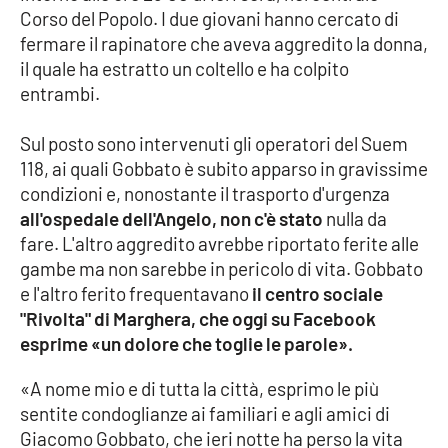
Corso del Popolo. I due giovani hanno cercato di
fermare il rapinatore che aveva aggredito la donna,
Cultura
il quale ha estratto un coltello e ha colpito
entrambi.
Economia e Lavoro
Sul posto sono intervenuti gli operatori del Suem
Politica
118, ai quali Gobbato è subito apparso in gravissime
condizioni e, nonostante il trasporto d'urgenza
Sanità
all'ospedale dell'Angelo, non c'è stato
nulla da
fare. L'altro aggredito avrebbe riportato ferite alle
Società
gambe ma non sarebbe in pericolo di vita. Gobbato
e l'altro ferito frequentavano
il centro sociale
Sport
"Rivolta" di Marghera, che oggi su Facebook
esprime «un dolore che toglie le parole».
RUBRICHE
«A nome mio e di tutta la città, esprimo le più
sentite condoglianze ai familiari e agli amici di
Good Morning Vietnam
Giacomo Gobbato, che ieri notte ha perso la vita