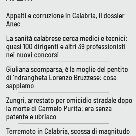
Appalti e corruzione in Calabria, il dossier
EDIZIONI
Anac
LOCALI
Catanzaro
La sanità calabrese cerca medici e tecnici:
quasi 100 dirigenti e altri 39 professionisti
Crotone
nei nuovi concorsi
Vibo Valentia
Giuliana scomparsa, è la moglie del pentito
di ’ndrangheta Lorenzo Bruzzese: cosa
Reggio Calabria
sappiamo
Cosenza
Zungri, arrestato per omicidio stradale dopo
la morte di Carmelo Purita: era senza
Lamezia Terme
patente e ubriaco
Terremoto in Calabria, scossa di magnitudo