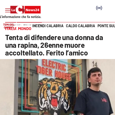
TEMI DEL
INCENDI CALABRIA
CALDO CALABRIA
PONTE SU
HOME PAGE
ITALIA MONDO
GIORNO
ITALIA MONDO
Vai
Tenta di difendere una donna da
SEZIONI
una rapina, 26enne muore
accoltellato. Ferito l’amico
Cronaca
Politica
Attualità
Economia e lavoro
Italia Mondo