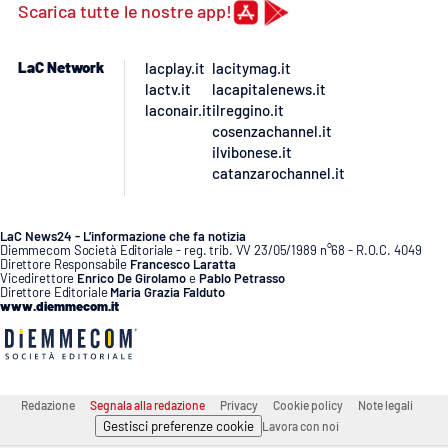
Lacplay.it
Scarica tutte le nostre app!
Lactv.it
LaC Network
lacplay.it
lacitymag.it
lactv.it
lacapitalenews.it
Laconair.it
laconair.it
ilreggino.it
cosenzachannel.it
ilvibonese.it
Lacitymag.it
catanzarochannel.it
Lacapitalenews.it
LaC News24 - L’informazione che fa notizia
Diemmecom Società Editoriale - reg. trib. VV 23/05/1989 n°68 - R.O.C. 4049
Ilreggino.it
Direttore Responsabile
Francesco Laratta
Vicedirettore
Enrico De Girolamo
e
Pablo Petrasso
Direttore Editoriale
Maria Grazia Falduto
www.diemmecom.it
Cosenzachannel.it
Ilvibonese.it
Redazione
Segnala alla redazione
Privacy
Cookie policy
Note legali
Catanzarochannel.it
Gestisci preferenze cookie
Lavora con noi