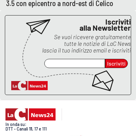
PROGETTI
3.5 con epicentro a nord-est di Celico
SPECIALI
Buona Sanità Calabria
Iscriviti
alla Newsletter
Se vuoi ricevere gratuitamente
LA
CALABRIAVISIONE
tutte le notizie di
LaC News
lascia il tuo indirizzo email e iscriviti
Destinazioni
Iscriviti
Eventi
Food
Storie
LAC
NETWORK
In onda su:
DTT - Canali
11
, 17 e 111