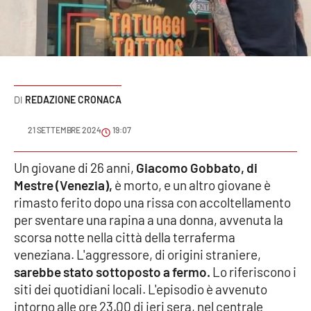
Sanità
Sport
Cultura
REDAZIONE CRONACA
Podcast
21 SETTEMBRE 2024
19:07
Meteo
Un giovane di 26 anni,
Giacomo Gobbato, di
Mestre (Venezia),
è morto, e un altro giovane è
Editoriali
rimasto ferito dopo una rissa con accoltellamento
per sventare una rapina a una donna, avvenuta la
scorsa notte nella città della terraferma
VIDEO
veneziana. L'aggressore, di origini straniere,
Ambiente
sarebbe stato sottoposto a fermo.
Lo riferiscono i
siti dei quotidiani locali. L'episodio è avvenuto
Cronaca
intorno alle ore 23.00 di ieri sera, nel centrale