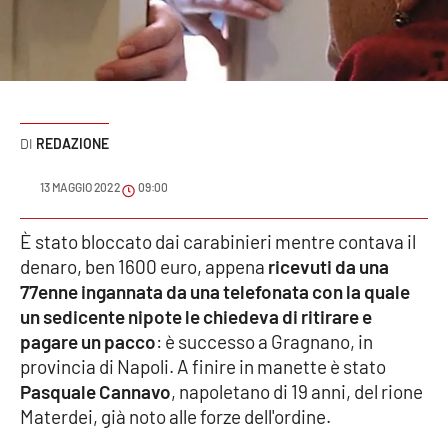
Sanità
Sport
Cultura
REDAZIONE
Podcast
13 MAGGIO 2022
09:00
Meteo
È stato bloccato dai carabinieri mentre contava il
denaro, ben 1600 euro, appena
ricevuti da una
Editoriali
77enne ingannata da una telefonata con la quale
un sedicente nipote le chiedeva di ritirare e
pagare un pacco
: è successo a Gragnano, in
VIDEO
provincia di Napoli. A finire in manette è stato
Ambiente
Pasquale Cannavo
, napoletano di 19 anni, del rione
Materdei, già noto alle forze dell'ordine.
Cronaca