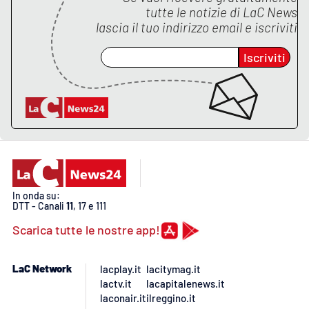
PROGETTI
SPECIALI
tutte le notizie di
LaC News
lascia il tuo indirizzo email e iscriviti
Buona Sanità Calabria
Iscriviti
LA
CALABRIAVISIONE
Destinazioni
Eventi
Food
In onda su:
DTT - Canali
11
, 17 e 111
Storie
Scarica tutte le nostre app!
LaC Network
lacplay.it
lacitymag.it
LAC
NETWORK
lactv.it
lacapitalenews.it
laconair.it
ilreggino.it