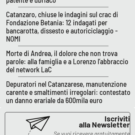
Catanzaro, chiuse le indagini sul crac di
Fondazione Betania: 12 indagati per
EDIZIONI
LOCALI
bancarotta, dissesto e autoriciclaggio -
Catanzaro
NOMI
Crotone
Morte di Andrea, il dolore che non trova
parole: alla famiglia e a Lorenzo l’abbraccio
Vibo Valentia
del network LaC
Reggio Calabria
Depuratori nel Catanzarese, manutenzione
carente e smaltimenti irregolari: contestato
Cosenza
un danno erariale da 600mila euro
Lamezia Terme
Iscriviti
alla Newsletter
Se vuoi ricevere gratuitamente