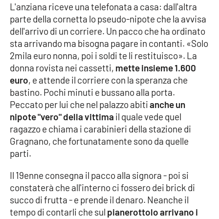
L'anziana riceve una telefonata a casa: dall'altra
parte della cornetta lo pseudo-nipote che la avvisa
Cultura
dell'arrivo di un corriere. Un pacco che ha ordinato
sta arrivando ma bisogna pagare in contanti. «Solo
Economia e Lavoro
2mila euro nonna, poi i soldi te li restituisco». La
donna rovista nei cassetti,
mette insieme 1.600
Politica
euro
, e attende il corriere con la speranza che
bastino. Pochi minuti e bussano alla porta.
Sanità
Peccato per lui che nel palazzo abiti
anche un
nipote "vero" della vittima
il quale vede quel
Società
ragazzo e chiama i carabinieri della stazione di
Gragnano, che fortunatamente sono da quelle
Sport
parti.
Il 19enne consegna il pacco alla signora - poi si
RUBRICHE
constaterà che all'interno ci fossero dei brick di
succo di frutta - e prende il denaro. Neanche il
Good Morning Vietnam
tempo di contarli che sul
pianerottolo arrivano i