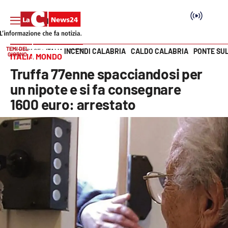
TEMI DEL
INCENDI CALABRIA
CALDO CALABRIA
PONTE SU
HOME PAGE
ITALIA MONDO
GIORNO
ITALIA MONDO
Vai
Truffa 77enne spacciandosi per
SEZIONI
un nipote e si fa consegnare
1600 euro: arrestato
Cronaca
Politica
Attualità
Economia e lavoro
Italia Mondo