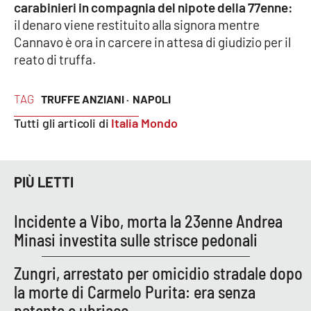
carabinieri in compagnia del nipote della 77enne:
Parchi Marini Calabria
il denaro viene restituito alla signora mentre
Cannavo è ora in carcere in attesa di giudizio per il
Leggendo Alvaro insieme
reato di truffa.
Imprese Di Calabria
TAG
TRUFFE ANZIANI ·
NAPOLI
Le perfidie di Antonella Grippo
Tutti gli articoli di
Italia Mondo
Venti di comunicazione
PIÙ LETTI
STREAMING
Incidente a Vibo, morta la 23enne Andrea
Minasi investita sulle strisce pedonali
LaC TV
Zungri, arrestato per omicidio stradale dopo
LaC Network
la morte di Carmelo Purita: era senza
patente e ubriaco
LaC OnAir