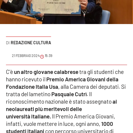
Sanità
Sport
Cultura
REDAZIONE CULTURA
Podcast
21 FEBBRAIO 2024
15:39
Meteo
C'è
un altro giovane calabrese
tra gli studenti che
hanno ricevuto il
Premio America Giovani della
Editoriali
Fondazione Italia Usa
, alla Camera dei deputati. Si
tratta del lametino
Pasquale Cutrì
. Il
riconoscimento nazionale è stato assegnato
ai
VIDEO
neolaureati più meritevoli delle
Ambiente
università italiane.
Il Premio America Giovani,
infatti, vuole mettere in luce, ogni anno,
1000
Cronaca
studenti italiani
con percorso universitario di