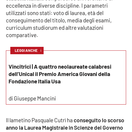
eccellenza in diverse discipline. I parametri
utilizzati sono stati: voto di laurea, età del
Cultura
conseguimento del titolo, media degli esami,
curriculum studiorum ed altre valutazioni
Economia e Lavoro
comparative.
Politica
↓
LEGGI ANCHE
Sanità
Vincitrici | A quattro neolaureate calabresi
Società
dell’Unical il Premio America Giovani della
Fondazione Italia Usa
Sport
di Giuseppe Mancini
RUBRICHE
Il lametino Pasquale Cutrì ha
conseguito lo scorso
Good Morning Vietnam
anno la Laurea Magistrale in Scienze del Governo