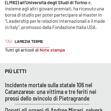
(LM62) all’Università degli Studi di Torino
e,
Parchi Marini Calabria
insieme agli altri giovani premiati, ha ricevuto una
borsa di studio per poter partecipare al master in
Leggendo Alvaro insieme
“Leadership per le relazioni internazionali e il made
in Italy”, promosso dalla Fondazione Italia USA.
Imprese Di Calabria
TAG
LAMEZIA TERME
Le perfidie di Antonella Grippo
Tutti gli articoli di
Note stampa
Venti di comunicazione
PIÙ LETTI
STREAMING
Incidente mortale sulla statale 106 nel
LaC TV
Catanzarese: una vittima e tre feriti nei
pressi dello svincolo di Pietragrande
LaC Network
Donati gli organi di Andrea Minasi, salverà
LaC OnAir