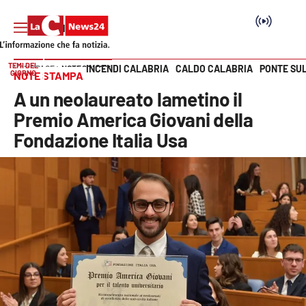
TEMI DEL
INCENDI CALABRIA
CALDO CALABRIA
PONTE SU
HOME PAGE
NOTE STAMPA
GIORNO
NOTE STAMPA
Vai
A un neolaureato lametino il
SEZIONI
Premio America Giovani della
Fondazione Italia Usa
Cronaca
Politica
Attualità
Economia e lavoro
Italia Mondo