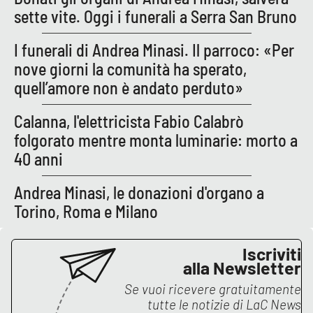
sette vite. Oggi i funerali a Serra San Bruno
I funerali di Andrea Minasi. Il parroco: «Per
EDIZIONI
LOCALI
nove giorni la comunità ha sperato,
Catanzaro
quell’amore non è andato perduto»
Calanna, l'elettricista Fabio Calabrò
Crotone
folgorato mentre monta luminarie: morto a
Vibo Valentia
40 anni
Andrea Minasi, le donazioni d'organo a
Reggio Calabria
Torino, Roma e Milano
Cosenza
Iscriviti
Lamezia Terme
alla Newsletter
Se vuoi ricevere gratuitamente
tutte le notizie di
LaC News