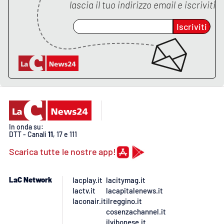
PROGETTI
SPECIALI
lascia il tuo indirizzo email e iscriviti
Buona Sanità Calabria
Iscriviti
LA
CALABRIAVISIONE
Destinazioni
Eventi
In onda su:
DTT - Canali
11
, 17 e 111
Food
Scarica tutte le nostre app!
Storie
LaC Network
lacplay.it
lacitymag.it
lactv.it
lacapitalenews.it
laconair.it
ilreggino.it
LAC
NETWORK
cosenzachannel.it
ilvibonese.it