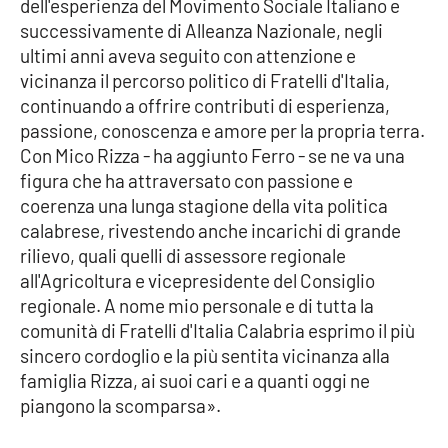
dell'esperienza del Movimento Sociale Italiano e
Parchi Marini Calabria
successivamente di Alleanza Nazionale, negli
ultimi anni aveva seguito con attenzione e
Leggendo Alvaro insieme
vicinanza il percorso politico di Fratelli d'Italia,
continuando a offrire contributi di esperienza,
Imprese Di Calabria
passione, conoscenza e amore per la propria terra.
Con Mico Rizza - ha aggiunto Ferro - se ne va una
Le perfidie di Antonella Grippo
figura che ha attraversato con passione e
coerenza una lunga stagione della vita politica
Venti di comunicazione
calabrese, rivestendo anche incarichi di grande
rilievo, quali quelli di assessore regionale
all'Agricoltura e vicepresidente del Consiglio
STREAMING
regionale. A nome mio personale e di tutta la
comunità di Fratelli d'Italia Calabria esprimo il più
LaC TV
sincero cordoglio e la più sentita vicinanza alla
famiglia Rizza, ai suoi cari e a quanti oggi ne
LaC Network
piangono la scomparsa».
LaC OnAir