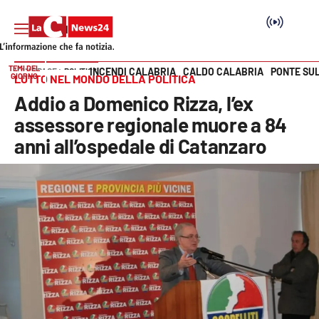
TEMI DEL
INCENDI CALABRIA
CALDO CALABRIA
PONTE SU
HOME PAGE
POLITICA
GIORNO
LUTTO NEL MONDO DELLA POLITICA
Vai
Addio a Domenico Rizza, l’ex
SEZIONI
assessore regionale muore a 84
anni all’ospedale di Catanzaro
Cronaca
Politica
Attualità
Economia e lavoro
Italia Mondo