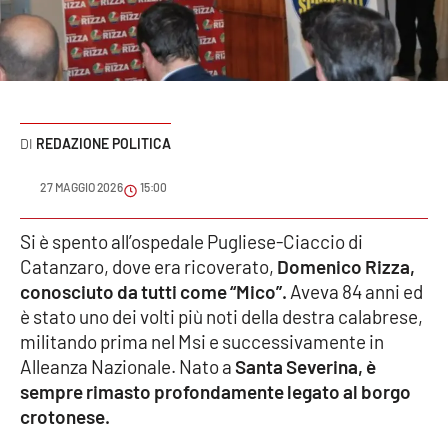
Sanità
Sport
Cultura
REDAZIONE POLITICA
Podcast
27 MAGGIO 2026
15:00
Meteo
Si è spento all’ospedale Pugliese-Ciaccio di
Catanzaro, dove era ricoverato,
Domenico Rizza,
Editoriali
conosciuto da tutti come “Mico”.
Aveva 84 anni ed
è stato uno dei volti più noti della destra calabrese,
militando prima nel Msi e successivamente in
VIDEO
Alleanza Nazionale. Nato a
Santa Severina, è
Ambiente
sempre rimasto profondamente legato al borgo
crotonese.
Cronaca