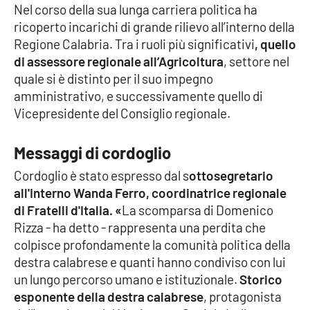
Nel corso della sua lunga carriera politica ha
ricoperto incarichi di grande rilievo all’interno della
Cultura
Regione Calabria. Tra i ruoli più significativi
, quello
di assessore regionale all’Agricoltura
, settore nel
Economia e Lavoro
quale si è distinto per il suo impegno
amministrativo, e successivamente quello di
Politica
Vicepresidente del Consiglio regionale.
Sanità
Messaggi di cordoglio
Società
Cordoglio è stato espresso dal s
ottosegretario
all'Interno Wanda Ferro, coordinatrice regionale
Sport
di Fratelli d'Italia. «
La scomparsa di Domenico
Rizza - ha detto - rappresenta una perdita che
colpisce profondamente la comunità politica della
RUBRICHE
destra calabrese e quanti hanno condiviso con lui
un lungo percorso umano e istituzionale.
Storico
Good Morning Vietnam
esponente della destra calabrese
, protagonista