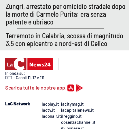
PROGETTI
SPECIALI
Zungri, arrestato per omicidio stradale dopo
la morte di Carmelo Purita: era senza
Buona Sanità Calabria
patente e ubriaco
Terremoto in Calabria, scossa di magnitudo
LA
CALABRIAVISIONE
3.5 con epicentro a nord-est di Celico
Destinazioni
Eventi
In onda su:
DTT - Canali
11
, 17 e 111
Food
Scarica tutte le nostre app!
Storie
LaC Network
lacplay.it
lacitymag.it
lactv.it
lacapitalenews.it
laconair.it
ilreggino.it
LAC
NETWORK
cosenzachannel.it
ilvibonese.it