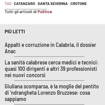
TAG
CATANZARO ·
SANTA SEVERINA ·
CROTONE
Tutti gli articoli di
Politica
EDIZIONI
LOCALI
Catanzaro
PIÙ LETTI
Crotone
Appalti e corruzione in Calabria, il dossier
Anac
Vibo Valentia
La sanità calabrese cerca medici e tecnici:
Reggio Calabria
quasi 100 dirigenti e altri 39 professionisti
nei nuovi concorsi
Cosenza
Giuliana scomparsa, è la moglie del pentito
Lamezia Terme
di ’ndrangheta Lorenzo Bruzzese: cosa
sappiamo