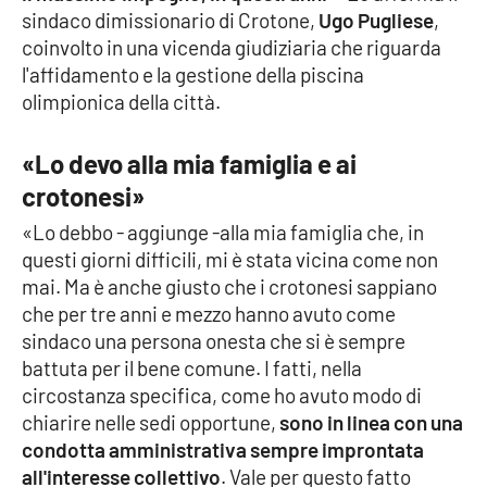
sindaco dimissionario di Crotone,
Ugo Pugliese
,
coinvolto in una vicenda giudiziaria che riguarda
Cultura
l'affidamento e la gestione della piscina
olimpionica della città.
Economia e Lavoro
Politica
«Lo devo alla mia famiglia e ai
crotonesi»
Sanità
«Lo debbo - aggiunge -alla mia famiglia che, in
questi giorni difficili, mi è stata vicina come non
Società
mai. Ma è anche giusto che i crotonesi sappiano
che per tre anni e mezzo hanno avuto come
Sport
sindaco una persona onesta che si è sempre
battuta per il bene comune. I fatti, nella
circostanza specifica, come ho avuto modo di
RUBRICHE
chiarire nelle sedi opportune,
sono in linea con una
condotta amministrativa sempre improntata
Good Morning Vietnam
all'interesse collettivo
. Vale per questo fatto