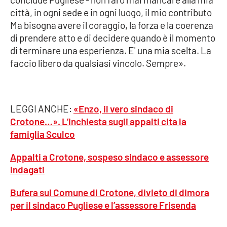
PROGETTI
SPECIALI
città, in ogni sede e in ogni luogo, il mio contributo
Ma bisogna avere il coraggio, la forza e la coerenza
Buona Sanità Calabria
di prendere atto e di decidere quando è il momento
di terminare una esperienza. E' una mia scelta. La
faccio libero da qualsiasi vincolo. Sempre».
LA
CALABRIAVISIONE
Destinazioni
LEGGI ANCHE:
«Enzo, il vero sindaco di
Eventi
Crotone…». L’inchiesta sugli appalti cita la
famiglia Sculco
Food
Appalti a Crotone, sospeso sindaco e assessore
Storie
indagati
Bufera sul Comune di Crotone, divieto di dimora
per il sindaco Pugliese e l’assessore Frisenda
LAC
NETWORK