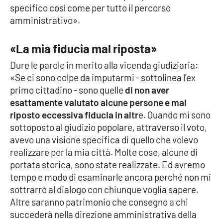
specifico così come per tutto il percorso
Parchi Marini Calabria
amministrativo».
Leggendo Alvaro insieme
«La mia fiducia mal riposta»
Imprese Di Calabria
Dure le parole in merito alla vicenda giudiziaria:
«Se ci sono colpe da imputarmi - sottolinea l'ex
Le perfidie di Antonella Grippo
primo cittadino - sono quelle
di non aver
esattamente valutato alcune persone e mal
Venti di comunicazione
riposto eccessiva fiducia in altr
e. Quando mi sono
sottoposto al giudizio popolare, attraverso il voto,
avevo una visione specifica di quello che volevo
STREAMING
realizzare per la mia città. Molte cose, alcune di
portata storica, sono state realizzate. Ed avremo
LaC TV
tempo e modo di esaminarle ancora perché non mi
sottrarrò al dialogo con chiunque voglia sapere.
LaC Network
Altre saranno patrimonio che consegno a chi
succederà nella direzione amministrativa della
LaC OnAir