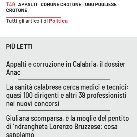
Lacplay.it
TAG
APPALTI ·
COMUNE CROTONE ·
UGO PUGLIESE ·
CROTONE
Lactv.it
Tutti gli articoli di
Politica
Laconair.it
PIÙ LETTI
Lacitymag.it
Appalti e corruzione in Calabria, il dossier
Lacapitalenews.it
Anac
Ilreggino.it
La sanità calabrese cerca medici e tecnici:
quasi 100 dirigenti e altri 39 professionisti
Cosenzachannel.it
nei nuovi concorsi
Ilvibonese.it
Giuliana scomparsa, è la moglie del pentito
di ’ndrangheta Lorenzo Bruzzese: cosa
Catanzarochannel.it
sappiamo