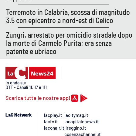
Terremoto in Calabria, scossa di magnitudo
APP
3.5 con epicentro a nord-est di Celico
Android
Zungri, arrestato per omicidio stradale dopo
Apple
la morte di Carmelo Purita: era senza
patente e ubriaco
In onda su:
DTT - Canali
11
, 17 e 111
Scarica tutte le nostre app!
LaC Network
lacplay.it
lacitymag.it
lactv.it
lacapitalenews.it
laconair.it
ilreggino.it
cosenzachannel.it