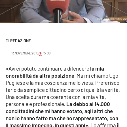
Sanità
Sport
Cultura
REDAZIONE
Podcast
13 NOVEMBRE 2019
15:09
Meteo
«Avrei potuto continuare a difendere
la mia
onorabilità da altra posizione
. Ma mi chiamo Ugo
Editoriali
Pugliese e la mia coscienza me lo vieta. Preferisco
farlo da semplice cittadino certo di qual è la verità.
Una scelta dura ma coerente con la mia vita,
VIDEO
personale e professionale
. La debbo ai 14.000
Ambiente
concittadini che mi hanno votato, agli altri che
non lo hanno fatto ma che ho rappresentato, con
Cronaca
il massimo impegno, in questi anni»
. Lo afferma il