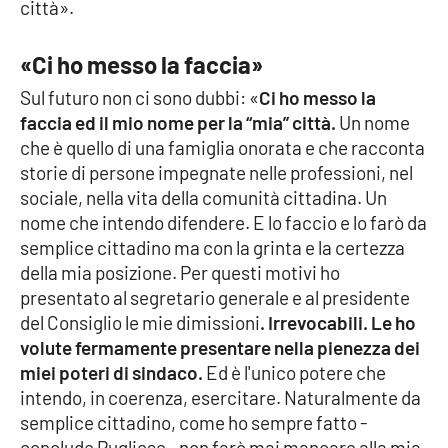
città».
«Ci ho messo la faccia»
EDIZIONI
LOCALI
Sul futuro non ci sono dubbi: «
Ci ho messo la
Catanzaro
faccia ed il mio nome per la “mia” città.
Un nome
che è quello di una famiglia onorata e che racconta
storie di persone impegnate nelle professioni, nel
Crotone
sociale, nella vita della comunità cittadina. Un
nome che intendo difendere. E lo faccio e lo farò da
Vibo Valentia
semplice cittadino ma con la grinta e la certezza
della mia posizione. Per questi motivi ho
Reggio Calabria
presentato al segretario generale e al presidente
del Consiglio le mie dimissioni
. Irrevocabili. Le ho
Cosenza
volute fermamente presentare nella pienezza dei
miei poteri di sindaco.
Ed è l'unico potere che
Lamezia Terme
intendo, in coerenza, esercitare. Naturalmente da
semplice cittadino, come ho sempre fatto -
conclude Pugliese - non farò mai mancare alla mia