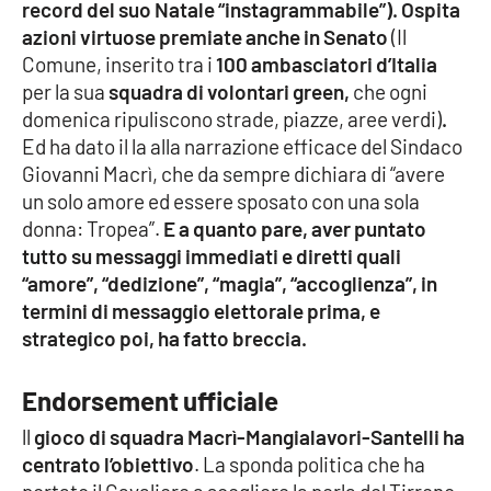
record del suo Natale “instagrammabile”). Ospita
Parchi Marini Calabria
azioni virtuose premiate anche in Senato
(Il
Comune, inserito tra i
100 ambasciatori d’Italia
Leggendo Alvaro insieme
per la sua
squadra di volontari green,
che ogni
domenica ripuliscono strade, piazze, aree verdi)
.
Imprese Di Calabria
Ed ha dato il la alla narrazione efficace del Sindaco
Giovanni Macrì, che da sempre dichiara di “avere
Le perfidie di Antonella Grippo
un solo amore ed essere sposato con una sola
donna: Tropea”.
E a quanto pare, aver puntato
Venti di comunicazione
tutto su messaggi immediati e diretti quali
“amore”, “dedizione”, “magia”, “accoglienza”, in
termini di messaggio elettorale prima, e
STREAMING
strategico poi, ha fatto breccia.
LaC TV
Endorsement ufficiale
LaC Network
ll
gioco di squadra Macrì-Mangialavori-Santelli ha
centrato l’obiettivo
. La sponda politica che ha
LaC OnAir