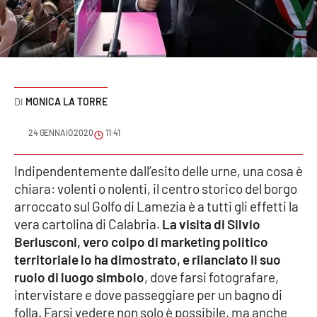
Sanità
Sport
Cultura
MONICA LA TORRE
Podcast
24 GENNAIO 2020
11:41
Meteo
Indipendentemente dall’esito delle urne, una cosa è
chiara: volenti o nolenti, il centro storico del borgo
Editoriali
arroccato sul Golfo di Lamezia è a tutti gli effetti la
vera cartolina di Calabria.
La visita di Silvio
Berlusconi, vero colpo di marketing politico
VIDEO
territoriale lo ha dimostrato, e rilanciato il suo
Ambiente
ruolo di luogo simbolo
, dove farsi fotografare,
intervistare e dove passeggiare per un bagno di
Cronaca
folla. Farsi vedere non solo è possibile, ma anche