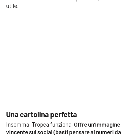
utile.
Cultura
Economia e Lavoro
Politica
Sanità
Società
Sport
Una cartolina perfetta
RUBRICHE
Insomma, Tropea funziona.
Offre un’immagine
Good Morning Vietnam
vincente sui social (basti pensare ai numeri da