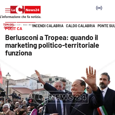
TEMI DEL
INCENDI CALABRIA
CALDO CALABRIA
PONTE SU
HOME PAGE
POLITICA
GIORNO
POLITICA
Vai
Berlusconi a Tropea: quando il
SEZIONI
marketing politico-territoriale
funziona
Cronaca
Politica
Attualità
Economia e lavoro
Italia Mondo