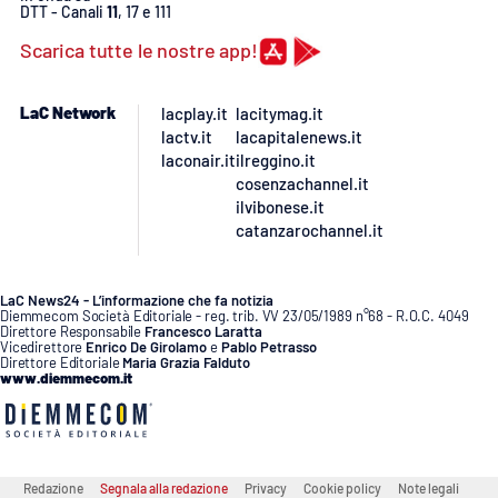
DTT - Canali
11
, 17 e 111
Scarica tutte le nostre app!
LaC Network
lacplay.it
lacitymag.it
lactv.it
lacapitalenews.it
laconair.it
ilreggino.it
cosenzachannel.it
ilvibonese.it
catanzarochannel.it
LaC News24 - L’informazione che fa notizia
Diemmecom Società Editoriale - reg. trib. VV 23/05/1989 n°68 - R.O.C. 4049
Direttore Responsabile
Francesco Laratta
Vicedirettore
Enrico De Girolamo
e
Pablo Petrasso
Direttore Editoriale
Maria Grazia Falduto
www.diemmecom.it
Redazione
Segnala alla redazione
Privacy
Cookie policy
Note legali