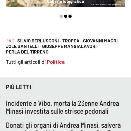
Lacplay.it
Galleria fotografica
Lactv.it
Laconair.it
TAG
SILVIO BERLUSCONI ·
TROPEA ·
GIOVANNI MACRI ·
Lacitymag.it
JOLE SANTELLI ·
GIUSEPPE MANGIALAVORI ·
PERLA DEL TIRRENO
Lacapitalenews.it
Tutti gli articoli di
Politica
Ilreggino.it
PIÙ LETTI
Cosenzachannel.it
Incidente a Vibo, morta la 23enne Andrea
Ilvibonese.it
Minasi investita sulle strisce pedonali
Catanzarochannel.it
Donati gli organi di Andrea Minasi, salverà