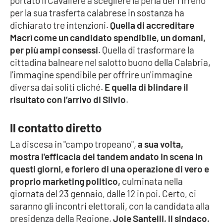
portato il Cavaliere a scegliere la perla del Tirreno
per la sua trasferta calabrese in sostanza ha
dichiarato tre intenzioni.
Quella di accreditare
EDIZIONI
Macrì come un candidato spendibile, un domani,
LOCALI
per più ampi consessi
. Quella di trasformare la
Catanzaro
cittadina balneare nel salotto buono della Calabria,
l’immagine spendibile per offrire un'immagine
Crotone
diversa dai soliti cliché.
E quella di blindare il
risultato con l’arrivo di Silvio
.
Vibo Valentia
Il contatto diretto
Reggio Calabria
La discesa in "campo tropeano",
a sua volta,
mostra l'efficacia del tandem andato in scena in
Cosenza
questi giorni, e foriero di una operazione di vero e
proprio marketing politico,
culminata nella
Lamezia Terme
giornata del 23 gennaio, dalle 12 in poi. Certo, ci
saranno gli incontri elettorali, con la candidata alla
presidenza della Regione,
Jole Santelli, il sindaco,