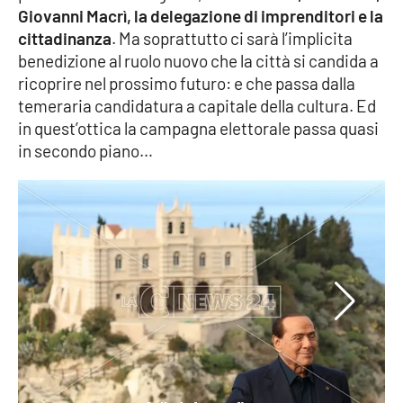
PROGETTI
SPECIALI
Giovanni Macrì, la delegazione di imprenditori e la
cittadinanza
. Ma soprattutto ci sarà l’implicita
Buona Sanità Calabria
benedizione al ruolo nuovo che la città si candida a
ricoprire nel prossimo futuro: e che passa dalla
temeraria candidatura a capitale della cultura. Ed
LA
CALABRIAVISIONE
in quest’ottica la campagna elettorale passa quasi
in secondo piano…
Destinazioni
Eventi
Food
Storie
LAC
NETWORK