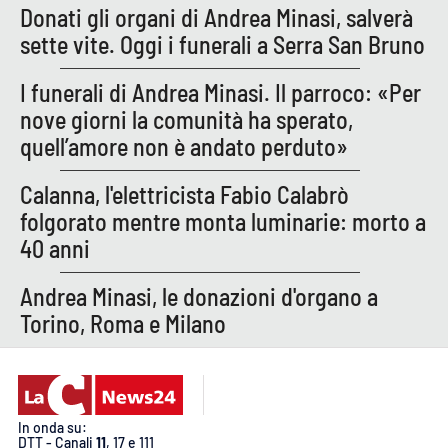
PROGETTI
SPECIALI
Donati gli organi di Andrea Minasi, salverà
sette vite. Oggi i funerali a Serra San Bruno
Buona Sanità Calabria
I funerali di Andrea Minasi. Il parroco: «Per
nove giorni la comunità ha sperato,
LA
CALABRIAVISIONE
quell’amore non è andato perduto»
Destinazioni
Calanna, l'elettricista Fabio Calabrò
folgorato mentre monta luminarie: morto a
Eventi
40 anni
Food
Andrea Minasi, le donazioni d'organo a
Torino, Roma e Milano
Storie
LAC
NETWORK
In onda su:
DTT - Canali
11
, 17 e 111