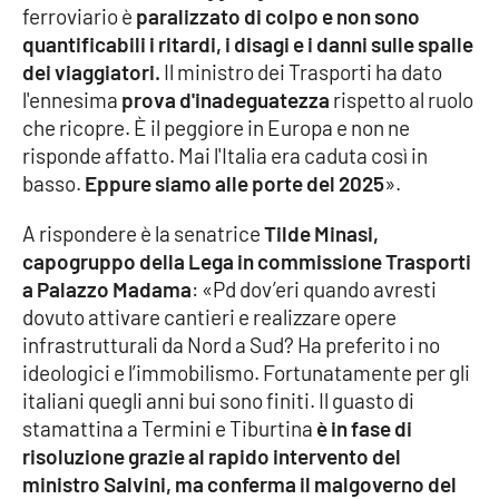
ferroviario è
paralizzato di colpo e non sono
Parchi Marini Calabria
quantificabili i ritardi, i disagi e i danni sulle spalle
dei viaggiatori.
Il ministro dei Trasporti ha dato
Leggendo Alvaro insieme
l'ennesima
prova d'inadeguatezza
rispetto al ruolo
che ricopre. È il peggiore in Europa e non ne
Imprese Di Calabria
risponde affatto. Mai l'Italia era caduta così in
basso.
Eppure siamo alle porte del 2025
».
Le perfidie di Antonella Grippo
A rispondere è la senatrice
Tilde Minasi,
Venti di comunicazione
capogruppo della Lega in commissione Trasporti
a Palazzo Madama
: «Pd dov’eri quando avresti
dovuto attivare cantieri e realizzare opere
STREAMING
infrastrutturali da Nord a Sud? Ha preferito i no
ideologici e l’immobilismo. Fortunatamente per gli
LaC TV
italiani quegli anni bui sono finiti. Il guasto di
stamattina a Termini e Tiburtina
è in fase di
LaC Network
risoluzione grazie al rapido intervento del
ministro Salvini, ma conferma il malgoverno del
LaC OnAir