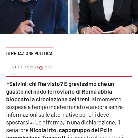
Sanità
Sport
Cultura
Podcast
REDAZIONE POLITICA
Meteo
2 OTTOBRE 2024
12:25
Editoriali
«
Salvini, chi l'ha visto? È gravissimo che un
guasto nel nodo ferroviario di Roma abbia
bloccato la circolazione dei treni
, al momento
sospesa a tempo indeterminato e ancora senza
VIDEO
informazioni sulle alternative per chi deve
Ambiente
spostarsi». Lo afferma, in una dichiarazione, il
senatore
Nicola Irto, capogruppo del Pd in
Cronaca
commissione Trasporti
, in seguito al caos treni