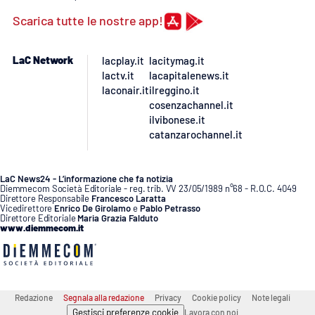
Lacplay.it
Scarica tutte le nostre app!
Lactv.it
LaC Network
lacplay.it
lacitymag.it
Laconair.it
lactv.it
lacapitalenews.it
laconair.it
ilreggino.it
cosenzachannel.it
Lacitymag.it
ilvibonese.it
catanzarochannel.it
Lacapitalenews.it
LaC News24 - L’informazione che fa notizia
Ilreggino.it
Diemmecom Società Editoriale - reg. trib. VV 23/05/1989 n°68 - R.O.C. 4049
Direttore Responsabile
Francesco Laratta
Vicedirettore
Enrico De Girolamo
e
Pablo Petrasso
Cosenzachannel.it
Direttore Editoriale
Maria Grazia Falduto
www.diemmecom.it
Ilvibonese.it
Catanzarochannel.it
Redazione
Segnala alla redazione
Privacy
Cookie policy
Note legali
Gestisci preferenze cookie
Lavora con noi