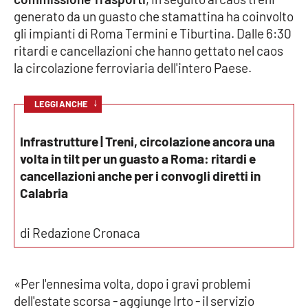
generato da un guasto che stamattina ha coinvolto
Cultura
gli impianti di Roma Termini e Tiburtina. Dalle 6:30
ritardi e cancellazioni che hanno gettato nel caos
Economia e Lavoro
la circolazione ferroviaria dell'intero Paese.
Politica
↓
LEGGI ANCHE
Sanità
Infrastrutture | Treni, circolazione ancora una
volta in tilt per un guasto a Roma: ritardi e
Società
cancellazioni anche per i convogli diretti in
Calabria
Sport
di Redazione Cronaca
RUBRICHE
«Per l'ennesima volta, dopo i gravi problemi
Good Morning Vietnam
dell'estate scorsa - aggiunge Irto - il servizio