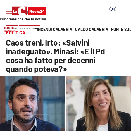
TEMI DEL
INCENDI CALABRIA
CALDO CALABRIA
PONTE SU
HOME PAGE
POLITICA
GIORNO
POLITICA
Vai
Caos treni, Irto: «Salvini
SEZIONI
inadeguato». Minasi: «E il Pd
cosa ha fatto per decenni
Cronaca
quando poteva?»
Politica
Attualità
Economia e lavoro
Italia Mondo