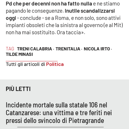
Pd che per decenni non ha fatto nulla
e ne stiamo
pagando le conseguenze.
Inutile scandalizzarsi
oggi
- conclude - se a Roma, e non solo, sono attivi
EDIZIONI
LOCALI
impianti obsoleti che la sinistra al governo (e al Mit)
non ha mai sostituito. Ora taccia».
Catanzaro
TAG
TRENI CALABRIA ·
TRENITALIA ·
NICOLA IRTO ·
Crotone
TILDE MINASI
Tutti gli articoli di
Politica
Vibo Valentia
Reggio Calabria
PIÙ LETTI
Cosenza
Incidente mortale sulla statale 106 nel
Lamezia Terme
Catanzarese: una vittima e tre feriti nei
pressi dello svincolo di Pietragrande