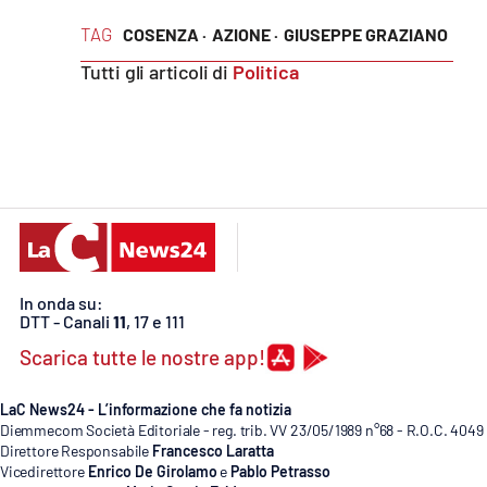
Food
TAG
COSENZA ·
AZIONE ·
GIUSEPPE GRAZIANO
Storie
Tutti gli articoli di
Politica
LaC
Network
Lacplay.it
Lactv.it
Laconair.it
In onda su:
DTT - Canali
11
, 17 e 111
Lacitymag.it
Scarica tutte le nostre app!
Lacapitalenews.it
LaC News24 - L’informazione che fa notizia
Diemmecom Società Editoriale - reg. trib. VV 23/05/1989 n°68 - R.O.C. 4049
Direttore Responsabile
Francesco Laratta
Ilreggino.it
Vicedirettore
Enrico De Girolamo
e
Pablo Petrasso