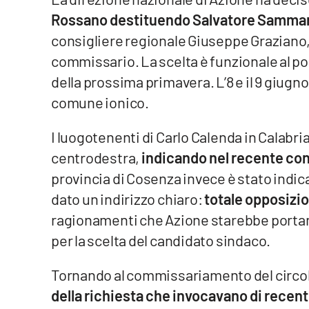
Rossano destituendo Salvatore Samma
Venti di comunicazione
consigliere regionale Giuseppe Graziano, 
commissario. La scelta è funzionale al p
Streaming
della prossima primavera. L’8 e il 9 giugno, 
LaC TV
comune ionico.
LaC Network
I luogotenenti di Carlo Calenda in Calabria
centrodestra,
indicando nel recente co
LaC OnAir
provincia di Cosenza invece è stato indic
dato un indirizzo chiaro:
totale opposizio
Edizioni
locali
ragionamenti che Azione starebbe portando 
per la scelta del candidato sindaco.
Catanzaro
Crotone
Tornando al commissariamento del circo
della richiesta che invocavano di recen
Vibo Valentia