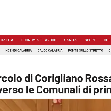
TUALITÀ
ECONOMIA E LAVORO
SANITÀ
SPORT
CUL
INCENDI CALABRIA
CALDO CALABRIA
PONTE SULLO STRETTO
C
rcolo di Corigliano Ross
verso le Comunali di pr