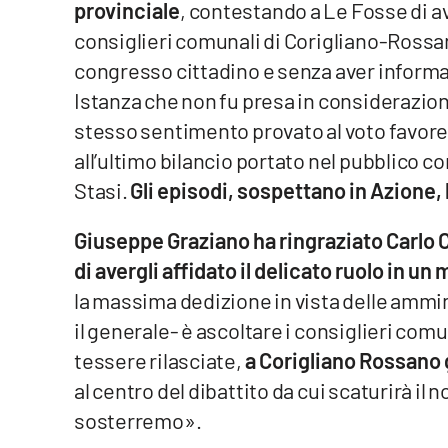
provinciale
, contestando a Le Fosse di av
consiglieri comunali di Corigliano-Rossa
Reggio Calabria
congresso cittadino e senza aver informa
Cosenza
Istanza che non fu presa in considerazione
stesso sentimento provato al voto favor
Lamezia Terme
all’ultimo bilancio portato nel pubblico c
Stasi.
Gli episodi, sospettano in Azione,
Progetti
speciali
Giuseppe Graziano ha ringraziato Carlo Ca
Buona Sanità Calabria
di avergli affidato il delicato ruolo in 
la massima dedizione in vista delle ammin
La
il generale- è ascoltare i consiglieri comu
Calabriavisione
tessere rilasciate,
a Corigliano Rossano 
Destinazioni
al centro del dibattito da cui scaturirà il
Eventi
sosterremo».