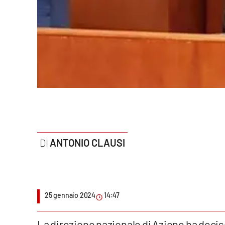
Politica
Sanità
Società
Sport
Rubriche
Good Morning Vietnam
ANTONIO CLAUSI
Parchi Marini Calabria
Leggendo Alvaro insieme
Imprese Di Calabria
25 gennaio 2024
14:47
Le perfidie di Antonella Grippo
La direzione nazionale di Azione ha decis