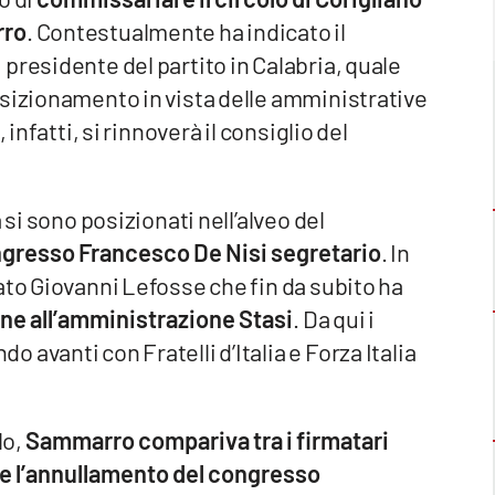
rro
. Contestualmente ha indicato il
presidente del partito in Calabria, quale
osizionamento in vista delle amministrative
infatti, si rinnoverà il consiglio del
 si sono posizionati nell’alveo del
ngresso Francesco De Nisi segretario
. In
ato Giovanni Lefosse che fin da subito ha
ne all’amministrazione Stasi
. Da qui i
avanti con Fratelli d’Italia e Forza Italia
lo,
Sammarro compariva tra i firmatari
te l’annullamento del congresso