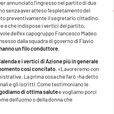
er annunciato l’ingresso nel partito di due
no senza aver atteso l’espletamento del
to preventivamente il segretario cittadino.
 e che indispose i vertici del partito,
evole dell’ex capogruppo Francesco Madeo
onsesso dalla squadra di governo di Flavio
 hanno un filo conduttore
.
lenda e i vertici di Azione più in generale
un momento così concitato
. «Lavoreremo con
istrative. La prima cosa che farò -ha detto
nali e gli iscritti. Come testimoniano le
godiamo di ottima salute
e vogliamo porci
 nome dell’uomo o della donna che