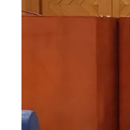
Cultura
Podcast
Meteo
Editoriali
Video
Ambiente
Cronaca
Cultura
Economia e Lavoro