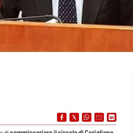
o di
commissariare il circolo di Corigliano