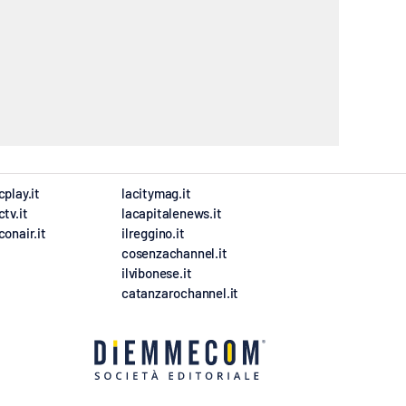
cplay.it
lacitymag.it
ctv.it
lacapitalenews.it
conair.it
ilreggino.it
cosenzachannel.it
ilvibonese.it
catanzarochannel.it