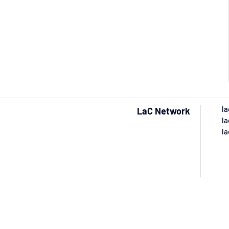
la
LaC Network
la
la