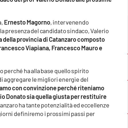
a,
Ernesto Magorno
, intervenendo
o la presenza del candidato sindaco, Valerio
va della provincia di Catanzaro composto
 Francesco Viapiana, Francesco Mauro e
perché ha alla base quello spirito
di aggregare le migliori energie del
iamo con convinzione perché riteniamo
io Donato sia quella giusta per restituire
tanzaro ha tante potenzialità ed eccellenze
 giorni definiremo i prossimi passi per