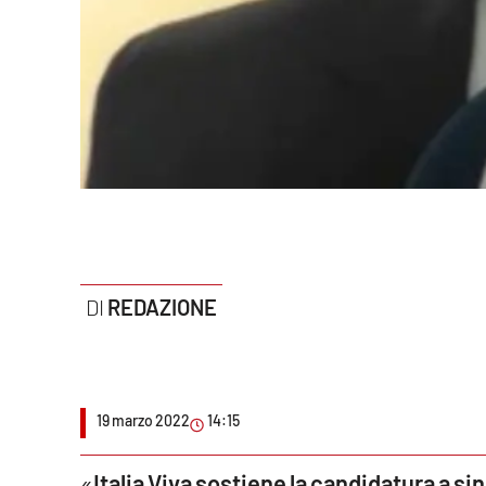
Politica
Sanità
Società
Sport
Rubriche
Good Morning Vietnam
REDAZIONE
Parchi Marini Calabria
Leggendo Alvaro insieme
19 marzo 2022
14:15
Imprese Di Calabria
Le perfidie di Antonella Grippo
«
Italia Viva sostiene la candidatura a s