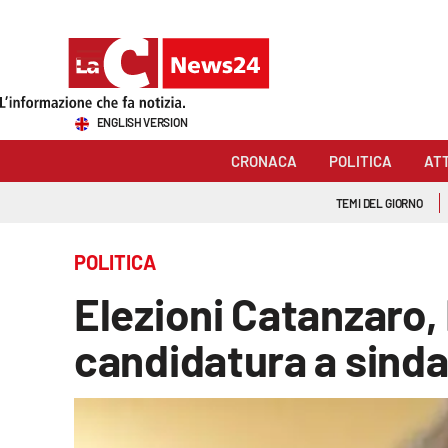
Sezioni
ENGLISH VERSION
Cronaca
CRONACA
POLITICA
AT
Politica
TEMI DEL GIORNO
Attualità
POLITICA
Economia e lavoro
Elezioni Catanzaro, 
Italia Mondo
candidatura a sinda
Sanità
Sport