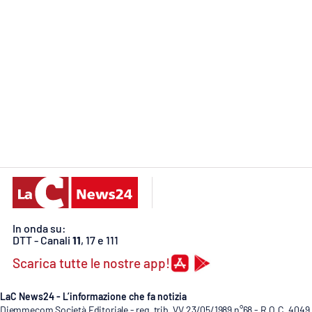
Food
Storie
LaC
Network
Lacplay.it
Lactv.it
Laconair.it
Lacitymag.it
In onda su:
DTT - Canali
11
, 17 e 111
Lacapitalenews.it
Scarica tutte le nostre app!
Ilreggino.it
LaC News24 - L’informazione che fa notizia
Diemmecom Società Editoriale - reg. trib. VV 23/05/1989 n°68 - R.O.C. 4049