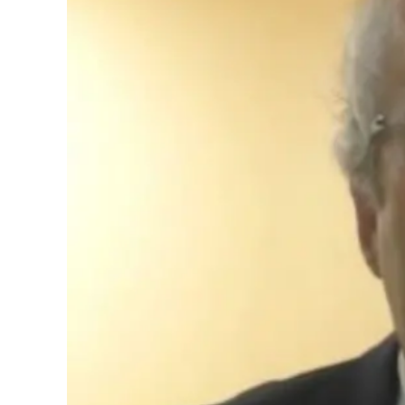
Cultura
Podcast
Meteo
Editoriali
Video
Ambiente
Cronaca
Cultura
Economia e Lavoro