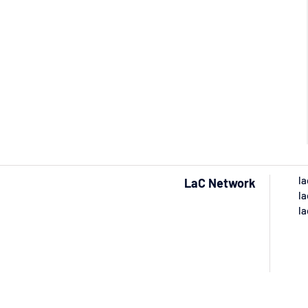
la
LaC Network
la
la