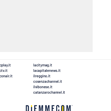
cplay.it
lacitymag.it
ctv.it
lacapitalenews.it
conair.it
ilreggino.it
cosenzachannel.it
ilvibonese.it
catanzarochannel.it