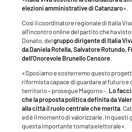
elezioni amministrative di Catanzaro
».
Venti di comunicazione
Così il coordinatore regionale di Italia Viv
Streaming
all'incontro online del partito che ha vist
Donato, del
gruppo dirigente di Italia Vi
LaC TV
da Daniela Rotella, Salvatore Rotundo,
LaC Network
dell'Onorevole Brunello Censore
.
LaC OnAir
«Sposiamo e sosterremo questo progetto 
riformista capace di guardare al futuro e 
Edizioni
territorio – prosegue Magorno -.
Lo facc
locali
che la proposta politica definita da Valer
Catanzaro
alla città il ruolo centrale che merita
. Ca
ed è il momento di valorizzarle. In questi
Crotone
questa importante tornata elettorale».
Vibo Valentia