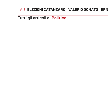
TAG
ELEZIONI CATANZARO ·
VALERIO DONATO ·
ERN
Reggio Calabria
Tutti gli articoli di
Politica
Cosenza
Lamezia Terme
Progetti
speciali
Buona Sanità Calabria
La
Calabriavisione
Destinazioni
Eventi