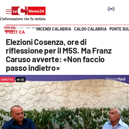
TEMI DEL
INCENDI CALABRIA
CALDO CALABRIA
PONTE SU
HOME PAGE
POLITICA
GIORNO
POLITICA
Vai
Elezioni Cosenza, ore di
SEZIONI
riflessione per il M5S. Ma Franz
Caruso avverte: «Non faccio
Cronaca
passo indietro»
Politica
Attualità
Economia e lavoro
Italia Mondo