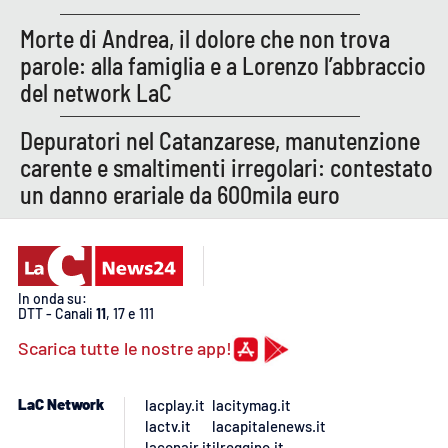
Morte di Andrea, il dolore che non trova
parole: alla famiglia e a Lorenzo l’abbraccio
del network LaC
Depuratori nel Catanzarese, manutenzione
carente e smaltimenti irregolari: contestato
un danno erariale da 600mila euro
In onda su:
DTT - Canali
11
, 17 e 111
Scarica tutte le nostre app!
LaC Network
lacplay.it
lacitymag.it
lactv.it
lacapitalenews.it
laconair.it
ilreggino.it