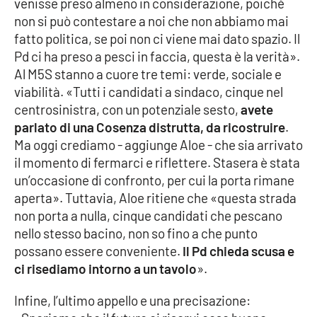
venisse preso almeno in considerazione, poiché
PROGETTI
SPECIALI
non si può contestare a noi che non abbiamo mai
Buona Sanità Calabria
fatto politica, se poi non ci viene mai dato spazio. Il
Pd ci ha preso a pesci in faccia, questa è la verità».
Al M5S stanno a cuore tre temi: verde, sociale e
LA
viabilità. «Tutti i candidati a sindaco, cinque nel
CALABRIAVISIONE
centrosinistra, con un potenziale sesto,
avete
Destinazioni
parlato di una Cosenza distrutta, da ricostruire
.
Ma oggi crediamo - aggiunge Aloe - che sia arrivato
Eventi
il momento di fermarci e riflettere. Stasera è stata
un’occasione di confronto, per cui la porta rimane
Food
aperta». Tuttavia, Aloe ritiene che «questa strada
non porta a nulla, cinque candidati che pescano
nello stesso bacino, non so fino a che punto
Storie
possano essere conveniente.
Il Pd chieda scusa e
ci risediamo intorno a un tavolo
».
LAC
NETWORK
Infine, l’ultimo appello e una precisazione: