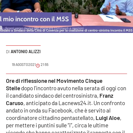
Sanità
Sport
Cultura
Podcast
ANTONIO ALIZZI
Meteo
19 AGOSTO 2021
21:55
Editoriali
Ore di riflessione nel Movimento Cinque
Stelle
dopo l’incontro avuto nella serata di oggi con
il candidato sindaco del centrosinistra,
Franz
Caruso
, anticipato da Lacnews24.it. Un confronto
VIDEO
andato in onda su Facebook, che è servito al
Ambiente
coordinatore cittadino pentastellato,
Luigi Aloe
,
per mettere i puntini sulle “i”, circa le ultime
Cronaca
vicende che hanno caratterizzato il rapporto con il