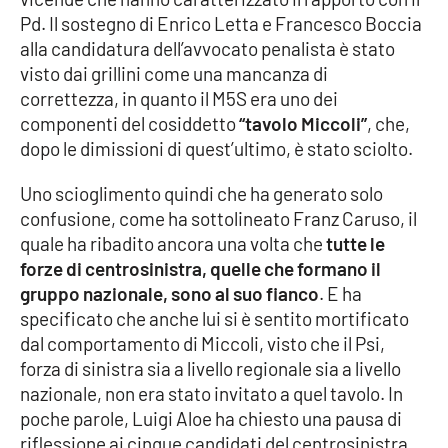
Pd. Il sostegno di Enrico Letta e Francesco Boccia
Cultura
alla candidatura dell’avvocato penalista è stato
visto dai grillini come una mancanza di
Economia e Lavoro
correttezza, in quanto il M5S era uno dei
componenti del cosiddetto
“tavolo Miccoli”
, che,
Politica
dopo le dimissioni di quest’ultimo, è stato sciolto.
Uno scioglimento quindi che ha generato solo
Sanità
confusione, come ha sottolineato Franz Caruso, il
quale ha ribadito ancora una volta che
tutte le
Società
forze di centrosinistra, quelle che formano il
gruppo nazionale, sono al suo fianco
. E ha
Sport
specificato che anche lui si è sentito mortificato
dal comportamento di Miccoli, visto che il Psi,
forza di sinistra sia a livello regionale sia a livello
RUBRICHE
nazionale, non era stato invitato a quel tavolo. In
Good Morning Vietnam
poche parole, Luigi Aloe ha chiesto una pausa di
riflessione ai cinque candidati del centrosinistra