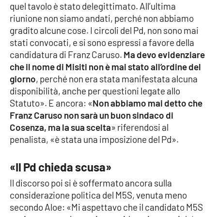
quel tavolo è stato delegittimato. All’ultima
riunione non siamo andati, perché non abbiamo
gradito alcune cose. I circoli del Pd, non sono mai
EDIZIONI
LOCALI
stati convocati, e si sono espressi a favore della
candidatura di Franz Caruso.
Ma devo evidenziare
Catanzaro
che il nome di Misiti non è mai stato all’ordine del
giorno
, perché non era stata manifestata alcuna
Crotone
disponibilità, anche per questioni legate allo
Statuto». E ancora: «
Non abbiamo mai detto che
Vibo Valentia
Franz Caruso non sarà un buon sindaco di
Cosenza, ma la sua scelta
» riferendosi al
Reggio Calabria
penalista, «è stata una imposizione del Pd».
Cosenza
«Il Pd chieda scusa»
Lamezia Terme
Il discorso poi si è soffermato ancora sulla
considerazione politica del M5S, venuta meno
secondo Aloe: «Mi aspettavo che il candidato M5S