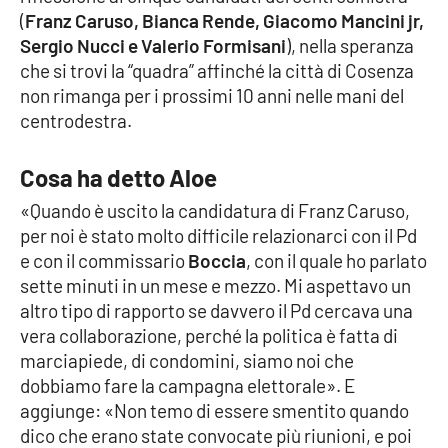
(
Franz Caruso, Bianca Rende, Giacomo Mancini jr,
Parchi Marini Calabria
Sergio Nucci e Valerio Formisani
), nella speranza
che si trovi la “quadra” affinché la città di Cosenza
Leggendo Alvaro insieme
non rimanga per i prossimi 10 anni nelle mani del
centrodestra.
Imprese Di Calabria
Le perfidie di Antonella Grippo
Cosa ha detto Aloe
«Quando è uscito la candidatura di Franz Caruso,
Venti di comunicazione
per noi è stato molto difficile relazionarci con il Pd
e con il commissario
Boccia
, con il quale ho parlato
sette minuti in un mese e mezzo. Mi aspettavo un
STREAMING
altro tipo di rapporto se davvero il Pd cercava una
vera collaborazione, perché la politica è fatta di
LaC TV
marciapiede, di condomini, siamo noi che
dobbiamo fare la campagna elettorale». E
LaC Network
aggiunge: «Non temo di essere smentito quando
dico che erano state convocate più riunioni, e poi
LaC OnAir