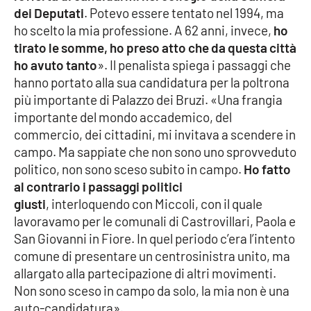
dei Deputati
. Potevo essere tentato nel 1994, ma
APP
ho scelto la mia professione. A 62 anni, invece,
ho
tirato le somme, ho preso atto che da questa città
Android
ho avuto tanto
». Il penalista spiega i passaggi che
hanno portato alla sua candidatura per la poltrona
Apple
più importante di Palazzo dei Bruzi. «Una frangia
importante del mondo accademico, del
commercio, dei cittadini, mi invitava a scendere in
campo. Ma sappiate che non sono uno sprovveduto
politico, non sono sceso subito in campo.
Ho fatto
al contrario i passaggi politici
giusti
, interloquendo con Miccoli, con il quale
lavoravamo per le comunali di Castrovillari, Paola e
San Giovanni in Fiore. In quel periodo c’era l’intento
comune di presentare un centrosinistra unito, ma
allargato alla partecipazione di altri movimenti.
Non sono sceso in campo da solo, la mia non è una
auto-candidatura».