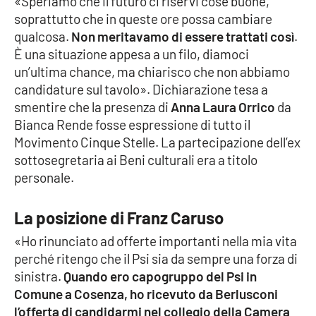
«Speriamo che il futuro ci riservi cose buone,
Lacplay.it
soprattutto che in queste ore possa cambiare
qualcosa.
Non meritavamo di essere trattati così
.
Lactv.it
È una situazione appesa a un filo, diamoci
un’ultima chance, ma chiarisco che non abbiamo
Laconair.it
candidature sul tavolo». Dichiarazione tesa a
smentire che la presenza di
Anna Laura Orrico
da
Lacitymag.it
Bianca Rende fosse espressione di tutto il
Movimento Cinque Stelle. La partecipazione dell’ex
Lacapitalenews.it
sottosegretaria ai Beni culturali era a titolo
personale.
Ilreggino.it
La posizione di Franz Caruso
Cosenzachannel.it
«Ho rinunciato ad offerte importanti nella mia vita
Ilvibonese.it
perché ritengo che il Psi sia da sempre una forza di
sinistra.
Quando ero capogruppo del Psi in
Catanzarochannel.it
Comune a Cosenza, ho ricevuto da Berlusconi
l’offerta di candidarmi nel collegio della Camera