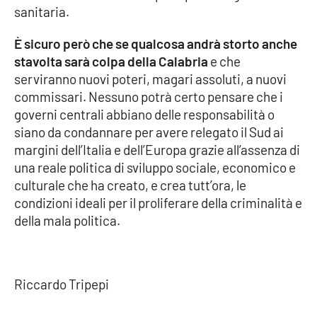
Lacplay.it
sanitaria.
Lactv.it
È sicuro però che se qualcosa andrà storto anche
stavolta sarà colpa della Calabria
e che
Laconair.it
serviranno nuovi poteri, magari assoluti, a nuovi
commissari. Nessuno potrà certo pensare che i
Lacitymag.it
governi centrali abbiano delle responsabilità o
siano da condannare per avere relegato il Sud ai
Lacapitalenews.it
margini dell’Italia e dell’Europa grazie all’assenza di
una reale politica di sviluppo sociale, economico e
Ilreggino.it
culturale che ha creato, e crea tutt’ora, le
condizioni ideali per il proliferare della criminalità e
della mala politica.
Cosenzachannel.it
Ilvibonese.it
Riccardo Tripepi
Catanzarochannel.it