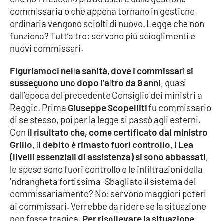
commissaria o che appena tornano in gestione
ordinaria vengono sciolti di nuovo. Legge che non
funziona? Tutt’altro: servono più scioglimenti e
EDIZIONI
LOCALI
nuovi commissari.
Catanzaro
Figuriamoci nella sanità, dove i commissari si
susseguono uno dopo l’altro da 9 anni
, quasi
Crotone
dall’epoca del precedente Consiglio dei ministri a
Reggio. Prima
Giuseppe Scopelliti
fu commissario
Vibo Valentia
di se stesso, poi per la legge si passò agli esterni.
Con
il risultato che, come certificato dal ministro
Reggio Calabria
Grillo, il debito è rimasto fuori controllo, i Lea
(livelli essenziali di assistenza) si sono abbassati
,
Cosenza
le spese sono fuori controllo e le infiltrazioni della
‘ndrangheta fortissima. Sbagliato il sistema del
Lamezia Terme
commissariamento? No: servono maggiori poteri
ai commissari. Verrebbe da ridere se la situazione
non fosse tragica.
Per risollevare la situazione,