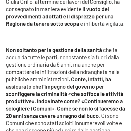
Giulia Grillo, al termine dei lavori del Consiglio, ha
Parchi Marini Calabria
consegnato in maniera evidente
il vuoto dei
provvedimenti adottati e il disprezzo per una
Leggendo Alvaro insieme
Regione da tenere sotto scopa
e in libertà vigilata.
Imprese Di Calabria
Non soltanto per la gestione della sanità
che fa
Le perfidie di Antonella Grippo
acqua da tutte le parti, nonostante sia fuori dalla
gestione ordinaria da 9 anni, ma anche per
Venti di comunicazione
combattere le infiltrazioni della ndrangheta nelle
pubbliche amministrazioni.
Conte, infatti, ha
assicurato che l’impegno del governo per
STREAMING
sconfiggere la criminalità «che soffoca le attività
LaC TV
produttive». Indovinate come? «Continueremo a
sciogliere i Comuni
».
Come se non lo si facesse da
LaC Network
20 anni senza cavare un ragno dal buco
. Ci sono
Comuni che sono stati sciolti innumerevoli volte e
che non riescono più ad uscire dalla gestione
LaC OnAir