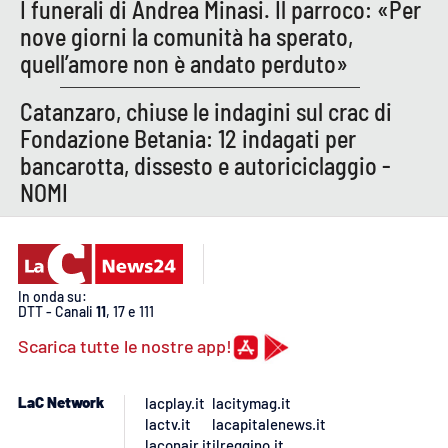
I funerali di Andrea Minasi. Il parroco: «Per
nove giorni la comunità ha sperato,
quell’amore non è andato perduto»
Catanzaro, chiuse le indagini sul crac di
Fondazione Betania: 12 indagati per
bancarotta, dissesto e autoriciclaggio -
NOMI
In onda su:
DTT - Canali
11
, 17 e 111
Scarica tutte le nostre app!
LaC Network
lacplay.it
lacitymag.it
lactv.it
lacapitalenews.it
laconair.it
ilreggino.it