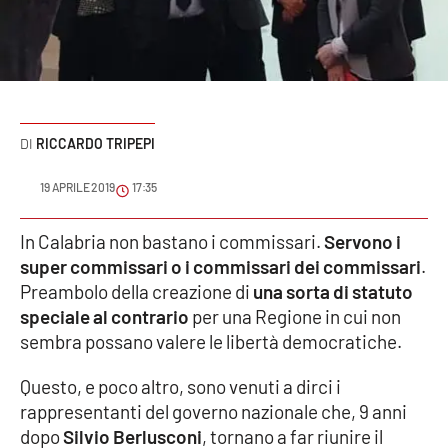
Sanità
Sport
Cultura
RICCARDO TRIPEPI
Podcast
19 APRILE 2019
17:35
Meteo
In Calabria non bastano i commissari.
Servono i
super commissari o i commissari dei commissari
.
Editoriali
Preambolo della creazione di
una sorta di statuto
speciale al contrario
per una Regione in cui non
sembra possano valere le libertà democratiche.
VIDEO
Questo, e poco altro, sono venuti a dirci i
Ambiente
rappresentanti del governo nazionale che, 9 anni
dopo
Silvio Berlusconi
, tornano a far riunire il
Cronaca