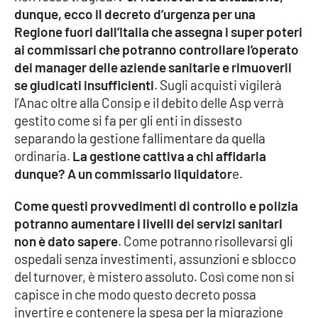
PROGETTI
SPECIALI
dunque, ecco il decreto d’urgenza per una
Regione fuori dall’Italia che assegna i super poteri
Buona Sanità Calabria
ai commissari che potranno controllare l’operato
dei manager delle aziende sanitarie e rimuoverli
se giudicati insufficienti
. Sugli acquisti vigilerà
LA
CALABRIAVISIONE
l’Anac oltre alla Consip e il debito delle Asp verrà
gestito come si fa per gli enti in dissesto
Destinazioni
separando la gestione fallimentare da quella
ordinaria.
La gestione cattiva a chi affidarla
Eventi
dunque? A un commissario liquidator
e.
Food
Come questi provvedimenti di controllo e polizia
potranno aumentare i livelli dei servizi sanitari
Storie
non è dato sapere
. Come potranno risollevarsi gli
ospedali senza investimenti, assunzioni e sblocco
del turnover, è mistero assoluto. Così come non si
LAC
NETWORK
capisce in che modo questo decreto possa
invertire e contenere la spesa per la migrazione