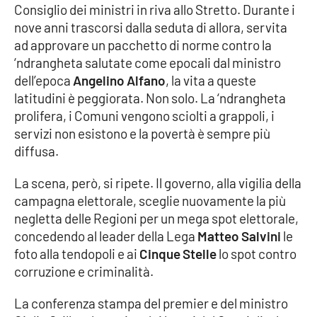
Consiglio dei ministri in riva allo Stretto. Durante i
nove anni trascorsi dalla seduta di allora, servita
Cultura
ad approvare un pacchetto di norme contro la
‘ndrangheta salutate come epocali dal ministro
Economia e Lavoro
dell’epoca
Angelino Alfano
, la vita a queste
latitudini è peggiorata. Non solo. La ‘ndrangheta
Politica
prolifera, i Comuni vengono sciolti a grappoli, i
servizi non esistono e la povertà è sempre più
Sanità
diffusa.
Società
La scena, però, si ripete. Il governo, alla vigilia della
campagna elettorale, sceglie nuovamente la più
Sport
negletta delle Regioni per un mega spot elettorale,
concedendo al leader della Lega
Matteo Salvini
le
foto alla tendopoli e ai
Cinque Stelle
lo spot contro
RUBRICHE
corruzione e criminalità.
Good Morning Vietnam
La conferenza stampa del premier e del ministro