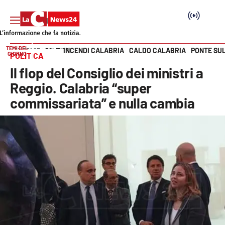
TEMI DEL
INCENDI CALABRIA
CALDO CALABRIA
PONTE SU
HOME PAGE
POLITICA
GIORNO
POLITICA
Vai
Il flop del Consiglio dei ministri a
SEZIONI
Reggio. Calabria “super
commissariata” e nulla cambia
Cronaca
Politica
Attualità
Economia e lavoro
Italia Mondo