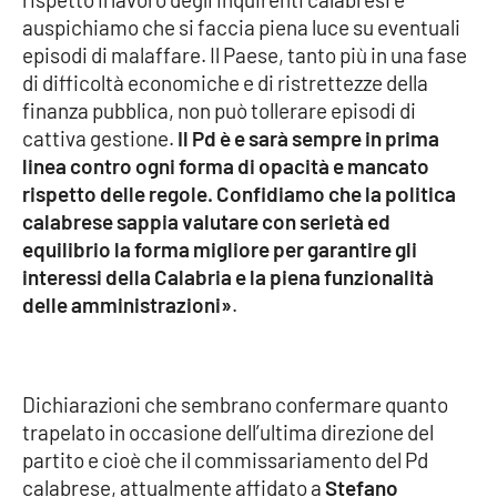
PROGETTI
SPECIALI
auspichiamo che si faccia piena luce su eventuali
episodi di malaffare. Il Paese, tanto più in una fase
Buona Sanità Calabria
di difficoltà economiche e di ristrettezze della
finanza pubblica, non può tollerare episodi di
cattiva gestione.
Il Pd è e sarà sempre in prima
LA
CALABRIAVISIONE
linea contro ogni forma di opacità e mancato
rispetto delle regole. Confidiamo che la politica
Destinazioni
calabrese sappia valutare con serietà ed
equilibrio la forma migliore per garantire gli
Eventi
interessi della Calabria e la piena funzionalità
delle amministrazioni»
.
Food
Storie
Dichiarazioni che sembrano confermare quanto
trapelato in occasione dell’ultima direzione del
LAC
NETWORK
partito e cioè che il commissariamento del Pd
calabrese, attualmente affidato a
Stefano