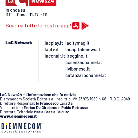
In onda su:
DTT - Canali
11
, 17 e 111
Scarica tutte le nostre app!
LaC Network
lacplay.it
lacitymag.it
lactv.it
lacapitalenews.it
laconair.it
ilreggino.it
cosenzachannel.it
ilvibonese.it
catanzarochannel.it
LaC News24 - L’informazione che fa notizia
Diemmecom Società Editoriale - reg. trib. VV 23/05/1989 n°68 - R.O.C. 4049
Direttore Responsabile
Francesco Laratta
Vicedirettore
Enrico De Girolamo
e
Pablo Petrasso
Direttore Editoriale
Maria Grazia Falduto
www.diemmecom.it