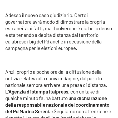
Adesso il nuovo caso giudiziario. Certo il
EDIZIONI
LOCALI
governatore avrà modo di dimostrare la propria
estraneità ai fatti, ma il polverone è già bello denso
Catanzaro
e sta tenendo a debita distanza dal territorio
calabrese i big del Pd anche in occasione della
Crotone
campagna per le elezioni europee.
Vibo Valentia
Anzi, proprio a poche ore dalla diffusione della
Reggio Calabria
notizia relativa alla nuova indagine, dal partito
nazionale sembra arrivare una presa di distanza.
Cosenza
L’Agenzia di stampa Italpress
, con un take di
qualche minuto fa, ha battuto
una dichiarazione
Lamezia Terme
della responsabile nazionale del coordinamento
del Pd Marina Sereni
. «Seguiamo con attenzione e
rispetto il lavoro degli inquirenti calabresi e