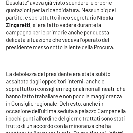
Desolate” aveva già visto scendere le proprie
quotazioni per la ricandidatura. Nessun big del
Cultura
partito, e soprattutto il neo segretario
Nicola
Zingaretti
, si era fatto vedere durante la
Economia e Lavoro
campagna per le primarie anche per questa
delicata situazione che vedeva l’operato del
Politica
presidente messo sotto la lente della Procura.
Sanità
Società
La debolezza del presidente era stata subito
assaltata dagli oppositori interni, anche e
soprattutto i consiglieri regionali non allineati, che
Sport
hanno fatto traballare e non poco la maggioranza
in Consiglio regionale. Del resto, anche in
occasione dell’ultima seduta a palazzo Campanella
RUBRICHE
i pochi punti all’ordine del giorno trattati sono stati
Good Morning Vietnam
frutto di un accordo con la minoranza che ha