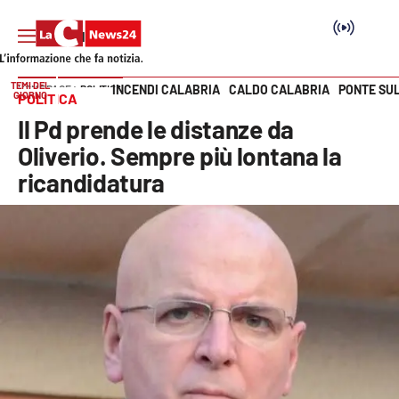
TEMI DEL
INCENDI CALABRIA
CALDO CALABRIA
PONTE SU
HOME PAGE
POLITICA
GIORNO
POLITICA
Vai
Il Pd prende le distanze da
SEZIONI
Oliverio. Sempre più lontana la
ricandidatura
Cronaca
Politica
Attualità
Economia e lavoro
Italia Mondo