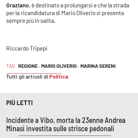
Lacplay.it
Graziano
, è destinato a prolungarsi e che la strada
per la ricandidatura di Mario Oliverio si presenta
Lactv.it
sempre più in salita.
Laconair.it
Riccardo Tripepi
Lacitymag.it
Lacapitalenews.it
TAG
REGIONE ·
MARIO OLIVERIO ·
MARINA SERENI
Tutti gli articoli di
Politica
Ilreggino.it
Cosenzachannel.it
PIÙ LETTI
Ilvibonese.it
Incidente a Vibo, morta la 23enne Andrea
Minasi investita sulle strisce pedonali
Catanzarochannel.it