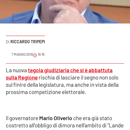
Sanità
Sport
Cultura
RICCARDO TRIPEPI
Podcast
7 MAGGIO 2019
19:15
Meteo
La nuova
tegola giudiziaria che si è abbattuta
sulla Regione
rischia di lasciare il segno non solo
Editoriali
sul finire della legislatura, ma anche in vista della
prossima competizione elettorale.
VIDEO
Ambiente
Il governatore
Mario Oliverio
che era già stato
costretto all’obbligo di dimora nell’ambito di “Lande
Cronaca