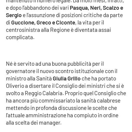
mantenuto il numero legale. Da molti mesi, infatti,
Parchi Marini Calabria
e dopo l’abbandono dei vari
Pasqua, Neri, Scalzo e
Sergio
e l’assunzione di posizioni critiche da parte
Leggendo Alvaro insieme
di
Guccione, Greco e Ciconte
, la vita per il
centrosinistra alla Regione è diventata assai
Imprese Di Calabria
complicata.
Le perfidie di Antonella Grippo
Né è servito ad una buona pubblicità per il
Venti di comunicazione
governatore il nuovo scontro istituzionale con il
ministro alla Sanità
Giulia Grillo
che ha portato
Oliverio a disertare il Consiglio dei ministri che si è
STREAMING
svolto a Reggio Calabria. Proprio quel Consiglio che
ha ancora più commissariato la sanità calabrese
LaC TV
mettendo in profonda discussione le scelte che
l’attuale amministrazione ha compiuto in ordine
LaC Network
alla scelta dei manager.
LaC OnAir