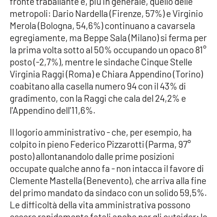
fronte traballante è, più in generale, quello delle
metropoli: Dario Nardella (Firenze, 57%) e Virginio
Merola (Bologna, 54,6%) continuano a cavarsela
EDIZIONI
egregiamente, ma Beppe Sala (Milano) si ferma per
LOCALI
la prima volta sotto al 50% occupando un opaco 81°
Catanzaro
posto (-2,7%), mentre le sindache Cinque Stelle
Virginia Raggi (Roma) e Chiara Appendino (Torino)
Crotone
coabitano alla casella numero 94 con il 43% di
gradimento, con la Raggi che cala del 24,2% e
Vibo Valentia
l'Appendino dell'11,6%.
Il logorio amministrativo - che, per esempio, ha
Reggio Calabria
colpito in pieno Federico Pizzarotti (Parma, 97°
posto) allontanandolo dalle prime posizioni
Cosenza
occupate qualche anno fa - non intacca il favore di
Clemente Mastella (Benevento), che arriva alla fine
Lamezia Terme
del primo mandato da sindaco con un solido 59,5%.
Le difficoltà della vita amministrativa possono
essere rapidamente fatali anche per gli outsider: lo