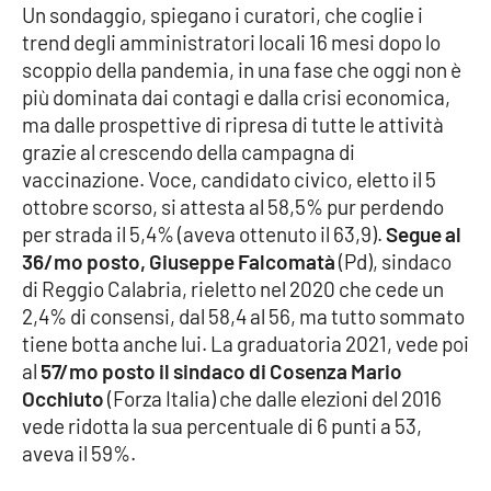
Un sondaggio, spiegano i curatori, che coglie i
trend degli amministratori locali 16 mesi dopo lo
Cultura
scoppio della pandemia, in una fase che oggi non è
più dominata dai contagi e dalla crisi economica,
Economia e Lavoro
ma dalle prospettive di ripresa di tutte le attività
grazie al crescendo della campagna di
Politica
vaccinazione. Voce, candidato civico, eletto il 5
ottobre scorso, si attesta al 58,5% pur perdendo
Sanità
per strada il 5,4% (aveva ottenuto il 63,9).
Segue al
36/mo posto, Giuseppe Falcomatà
(Pd), sindaco
Società
di Reggio Calabria, rieletto nel 2020 che cede un
2,4% di consensi, dal 58,4 al 56, ma tutto sommato
Sport
tiene botta anche lui. La graduatoria 2021, vede poi
al
57/mo posto il sindaco di Cosenza Mario
Occhiuto
(Forza Italia) che dalle elezioni del 2016
RUBRICHE
vede ridotta la sua percentuale di 6 punti a 53,
aveva il 59%.
Good Morning Vietnam