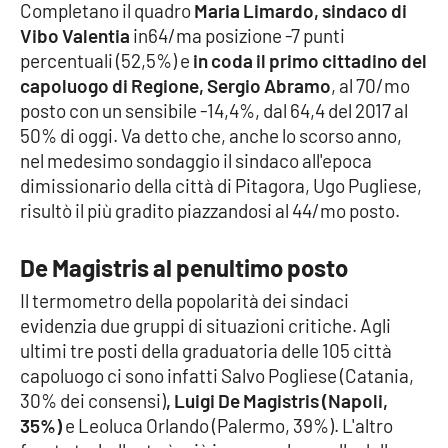
Completano il quadro
Maria Limardo, sindaco di
Parchi Marini Calabria
Vibo Valentia
in64/ma posizione -7 punti
percentuali (52,5%) e
in coda il primo cittadino del
Leggendo Alvaro insieme
capoluogo di Regione, Sergio Abramo
, al 70/mo
posto con un sensibile -14,4%, dal 64,4 del 2017 al
Imprese Di Calabria
50% di oggi. Va detto che, anche lo scorso anno,
nel medesimo sondaggio il sindaco all'epoca
Le perfidie di Antonella Grippo
dimissionario della città di Pitagora, Ugo Pugliese,
risultò il più gradito piazzandosi al 44/mo posto.
Venti di comunicazione
De Magistris al penultimo posto
Il termometro della popolarità dei sindaci
STREAMING
evidenzia due gruppi di situazioni critiche. Agli
LaC TV
ultimi tre posti della graduatoria delle 105 città
capoluogo ci sono infatti Salvo Pogliese (Catania,
LaC Network
30% dei consensi)
, Luigi De Magistris (Napoli,
35%)
e Leoluca Orlando (Palermo, 39%). L'altro
LaC OnAir