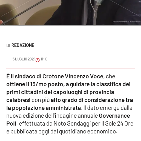
Sanità
Sport
Cultura
REDAZIONE
Podcast
5 LUGLIO 2021
11:10
Meteo
È il sindaco di Crotone Vincenzo Voce
, che
ottiene il 13/mo posto, a guidare la classifica dei
Editoriali
primi cittadini dei capoluoghi di provincia
calabresi
con più
alto grado di considerazione tra
la popolazione amministrata
. Il dato emerge dalla
VIDEO
nuova edizione dell'indagine annuale
Governance
Ambiente
Poll,
effettuata da Noto Sondaggi per Il Sole 24 Ore
e pubblicata oggi dal quotidiano economico.
Cronaca