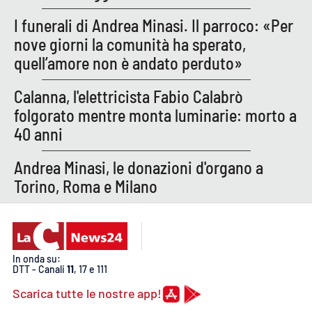
Lacplay.it
I funerali di Andrea Minasi. Il parroco: «Per
Lactv.it
nove giorni la comunità ha sperato,
quell’amore non è andato perduto»
Laconair.it
Calanna, l'elettricista Fabio Calabrò
Lacitymag.it
folgorato mentre monta luminarie: morto a
40 anni
Lacapitalenews.it
Andrea Minasi, le donazioni d'organo a
Ilreggino.it
Torino, Roma e Milano
Cosenzachannel.it
Ilvibonese.it
In onda su:
DTT - Canali
11
, 17 e 111
Catanzarochannel.it
Scarica tutte le nostre app!