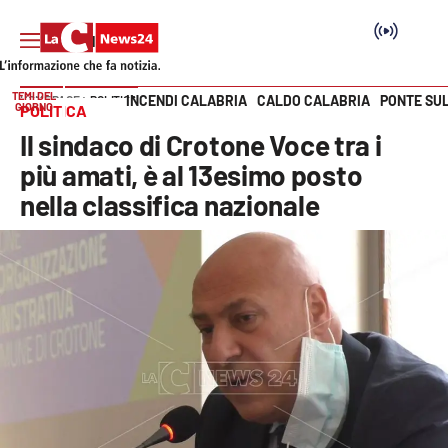
TEMI DEL
INCENDI CALABRIA
CALDO CALABRIA
PONTE SU
HOME PAGE
POLITICA
GIORNO
POLITICA
Vai
Il sindaco di Crotone Voce tra i
SEZIONI
più amati, è al 13esimo posto
nella classifica nazionale
Cronaca
Politica
Attualità
Economia e lavoro
Italia Mondo