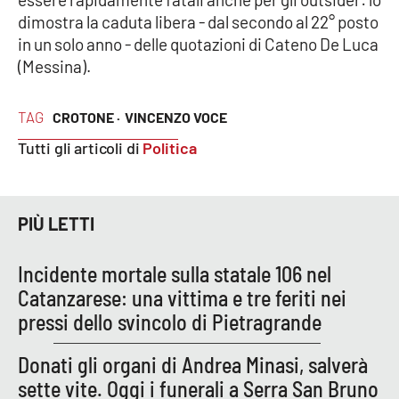
PROGETTI
SPECIALI
dimostra la caduta libera - dal secondo al 22° posto
in un solo anno - delle quotazioni di Cateno De Luca
Buona Sanità Calabria
(Messina).
LA
TAG
CROTONE ·
VINCENZO VOCE
CALABRIAVISIONE
Tutti gli articoli di
Politica
Destinazioni
Eventi
PIÙ LETTI
Food
Incidente mortale sulla statale 106 nel
Storie
Catanzarese: una vittima e tre feriti nei
pressi dello svincolo di Pietragrande
LAC
Donati gli organi di Andrea Minasi, salverà
NETWORK
sette vite. Oggi i funerali a Serra San Bruno