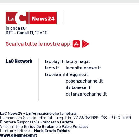
Lacplay.it
Lactv.it
In onda su:
Laconair.it
DTT - Canali
11
, 17 e 111
Scarica tutte le nostre app!
Lacitymag.it
LaC Network
lacplay.it
lacitymag.it
Lacapitalenews.it
lactv.it
lacapitalenews.it
laconair.it
ilreggino.it
Ilreggino.it
cosenzachannel.it
ilvibonese.it
catanzarochannel.it
Cosenzachannel.it
Ilvibonese.it
LaC News24 - L’informazione che fa notizia
Diemmecom Società Editoriale - reg. trib. VV 23/05/1989 n°68 - R.O.C. 4049
Direttore Responsabile
Francesco Laratta
Vicedirettore
Enrico De Girolamo
e
Pablo Petrasso
Catanzarochannel.it
Direttore Editoriale
Maria Grazia Falduto
www.diemmecom.it