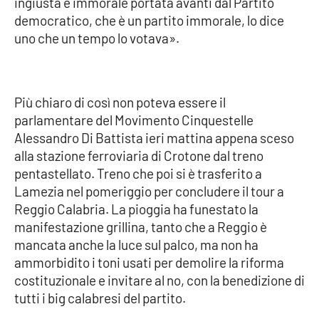
ingiusta e immorale portata avanti dal Partito
democratico, che è un partito immorale, lo dice
Cultura
uno che un tempo lo votava».
Economia e Lavoro
Più chiaro di così non poteva essere il
Politica
parlamentare del Movimento Cinquestelle
Alessandro Di Battista ieri mattina appena sceso
Sanità
alla stazione ferroviaria di Crotone dal treno
pentastellato. Treno che poi si è trasferito a
Società
Lamezia nel pomeriggio per concludere il tour a
Reggio Calabria. La pioggia ha funestato la
Sport
manifestazione grillina, tanto che a Reggio è
mancata anche la luce sul palco, ma non ha
ammorbidito i toni usati per demolire la riforma
RUBRICHE
costituzionale e invitare al no, con la benedizione di
Good Morning Vietnam
tutti i big calabresi del partito.