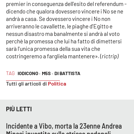
premier in conseguenza dell'esito del referendum -
dicendo che qualora dovessero vincere i No se ne
andrà a casa. Se dovessero vincere i No non
EDIZIONI
LOCALI
arriveranno le cavallette, le piaghe d'Egitto e
nessun disastro ma banalmente si andrà al voto
Catanzaro
perchè la promessa che lui ha fatto di dimettersi
sarà l'unica promessa della sua vita che
Crotone
costringeremo a fargliela mantenere». (
rictrip)
Vibo Valentia
TAG
IODICONO ·
M5S ·
DI BATTISTA
Reggio Calabria
Tutti gli articoli di
Politica
Cosenza
PIÙ LETTI
Lamezia Terme
Incidente a Vibo, morta la 23enne Andrea
Minasi investita sulle strisce pedonali