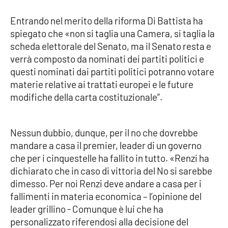
Parchi Marini Calabria
Entrando nel merito della riforma Di Battista ha
spiegato che «non si taglia una Camera, si taglia la
Leggendo Alvaro insieme
scheda elettorale del Senato, ma il Senato resta e
verrà composto da nominati dei partiti politici e
Imprese Di Calabria
questi nominati dai partiti politici potranno votare
materie relative ai trattati europei e le future
Le perfidie di Antonella Grippo
modifiche della carta costituzionale”.
Venti di comunicazione
Nessun dubbio, dunque, per il no che dovrebbe
mandare a casa il premier, leader di un governo
STREAMING
che per i cinquestelle ha fallito in tutto. «Renzi ha
dichiarato che in caso di vittoria del No si sarebbe
LaC TV
dimesso. Per noi Renzi deve andare a casa per i
fallimenti in materia economica – l’opinione del
LaC Network
leader grillino - Comunque è lui che ha
personalizzato riferendosi alla decisione del
LaC OnAir