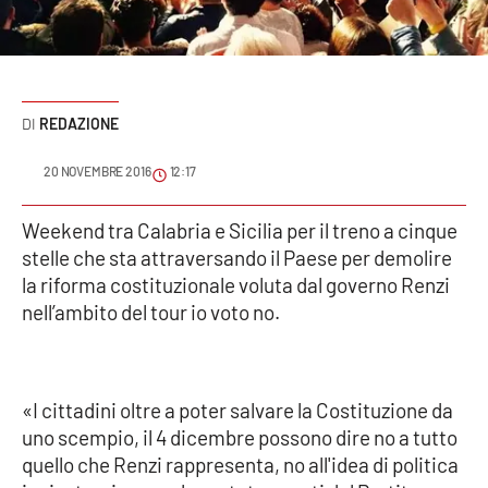
Sanità
Sport
REDAZIONE
Cultura
20 NOVEMBRE 2016
12:17
Podcast
Weekend tra Calabria e Sicilia per il treno a cinque
Meteo
stelle che sta attraversando il Paese per demolire
la riforma costituzionale voluta dal governo Renzi
Editoriali
nell’ambito del tour io voto no.
VIDEO
«I cittadini oltre a poter salvare la Costituzione da
Ambiente
uno scempio, il 4 dicembre possono dire no a tutto
quello che Renzi rappresenta, no all'idea di politica
Cronaca