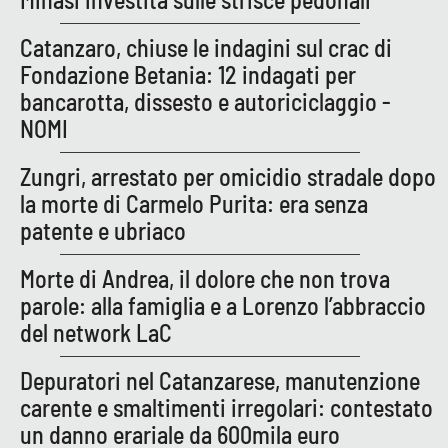
PROGETTI
SPECIALI
Catanzaro, chiuse le indagini sul crac di
Buona Sanità Calabria
Fondazione Betania: 12 indagati per
bancarotta, dissesto e autoriciclaggio -
NOMI
LA
CALABRIAVISIONE
Zungri, arrestato per omicidio stradale dopo
Destinazioni
la morte di Carmelo Purita: era senza
patente e ubriaco
Eventi
Morte di Andrea, il dolore che non trova
Food
parole: alla famiglia e a Lorenzo l’abbraccio
del network LaC
Storie
Depuratori nel Catanzarese, manutenzione
carente e smaltimenti irregolari: contestato
LAC
NETWORK
un danno erariale da 600mila euro