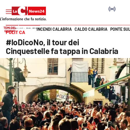
TEMI DEL
INCENDI CALABRIA
CALDO CALABRIA
PONTE SU
HOME PAGE
POLITICA
GIORNO
POLITICA
Vai
#IoDicoNo, il tour dei
SEZIONI
Cinquestelle fa tappa in Calabria
Cronaca
Politica
Attualità
Economia e lavoro
Italia Mondo