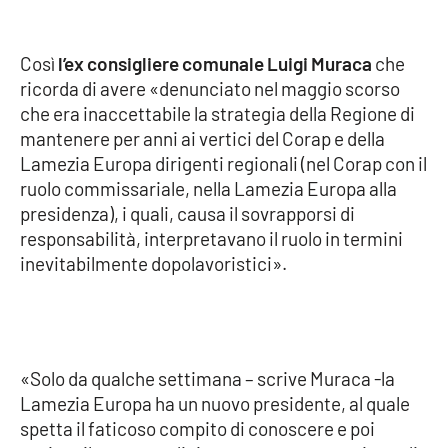
Cultura
Così
l’ex consigliere comunale Luigi Muraca
che
ricorda di avere «denunciato nel maggio scorso
Economia e Lavoro
che era inaccettabile la strategia della Regione di
mantenere per anni ai vertici del Corap e della
Politica
Lamezia Europa dirigenti regionali (nel Corap con il
ruolo commissariale, nella Lamezia Europa alla
Sanità
presidenza), i quali, causa il sovrapporsi di
responsabilità, interpretavano il ruolo in termini
Società
inevitabilmente dopolavoristici».
Sport
RUBRICHE
«Solo da qualche settimana – scrive Muraca -la
Lamezia Europa ha un nuovo presidente, al quale
Good Morning Vietnam
spetta il faticoso compito di conoscere e poi