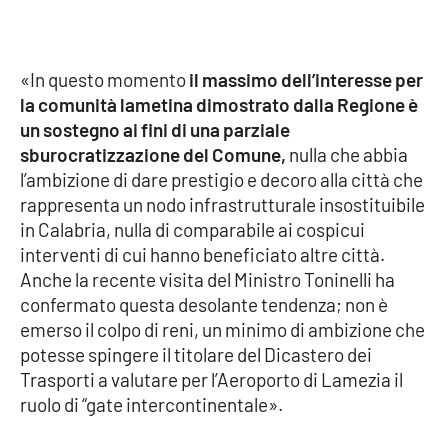
PROGETTI
SPECIALI
Buona Sanità Calabria
«In questo momento
il massimo dell’interesse per
la comunità lametina dimostrato dalla Regione è
LA
un sostegno ai fini di una parziale
CALABRIAVISIONE
sburocratizzazione del Comune,
nulla che abbia
Destinazioni
l’ambizione di dare prestigio e decoro alla città che
rappresenta un nodo infrastrutturale insostituibile
Eventi
in Calabria, nulla di comparabile ai cospicui
interventi di cui hanno beneficiato altre città.
Food
Anche la recente visita del Ministro Toninelli ha
confermato questa desolante tendenza; non è
emerso il colpo di reni, un minimo di ambizione che
Storie
potesse spingere il titolare del Dicastero dei
Trasporti a valutare per l’Aeroporto di Lamezia il
ruolo di “gate intercontinentale».
LAC
NETWORK