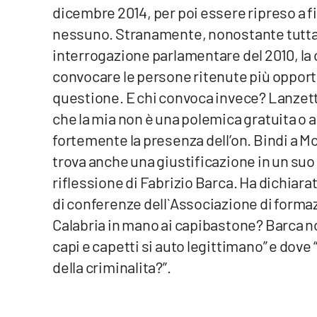
dicembre 2014, per poi essere ripreso a f
Privacy
nessuno. Stranamente, nonostante tutta 
interrogazione parlamentare del 2010, la
Cookie policy
convocare le persone ritenute più opportu
Note legali
questione. E chi convoca invece? Lanzetta. V
che la mia non è una polemica gratuita o al
fortemente la presenza dell’on. Bindi a Mo
trova anche una giustificazione in un su
riflessione di Fabrizio Barca. Ha dichiarato
di conferenze dell`Associazione di formaz
Calabria in mano ai capibastone? Barca non
capi e capetti si auto legittimano” e dove 
della criminalita?”.