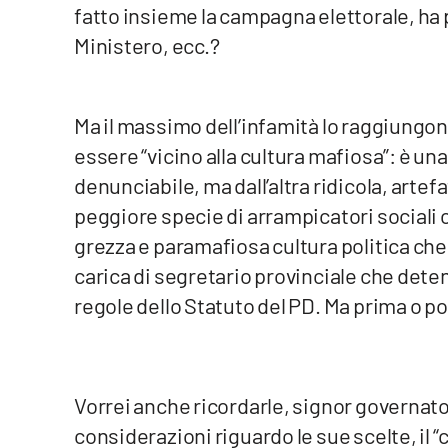
fatto insieme la campagna elettorale, ha 
Cosenzachannel.it
Ministero, ecc.?
Ilvibonese.it
Catanzarochannel.it
Ma il massimo dell’infamità lo raggiungon
essere “vicino alla cultura mafiosa”: è un
App
denunciabile, ma dall’altra ridicola, artef
peggiore specie di arrampicatori sociali c
Android
grezza e paramafiosa cultura politica ch
Apple
carica di segretario provinciale che detengo
regole dello Statuto del PD. Ma prima o poi
Vai
Vorrei anche ricordarle, signor governatore
considerazioni riguardo le sue scelte, il 