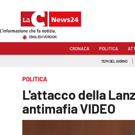
Sezioni
ENGLISH VERSION
Cronaca
CRONACA
POLITICA
AT
Politica
TEMI DEL GIORNO
Attualità
POLITICA
Economia e lavoro
L'attacco della Lan
Italia Mondo
antimafia VIDEO
Sanità
Sport