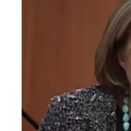
Cultura
Podcast
Meteo
Editoriali
Video
Ambiente
Cronaca
Cultura
Economia e Lavoro