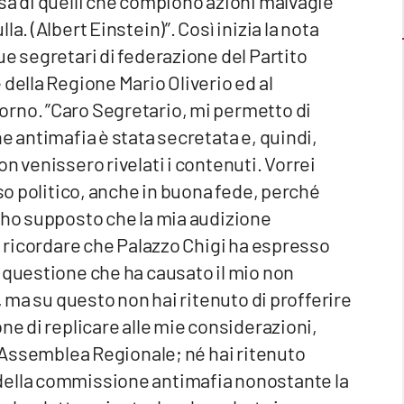
sa di quelli che compiono azioni malvagie
a. (Albert Einstein)”. Così inizia la nota
ue segretari di federazione del Partito
della Regione Mario Oliverio ed al
rno. ”Caro Segretario, mi permetto di
e antimafia è stata secretata e, quindi,
n venissero rivelati i contenuti. Vorrei
uso politico, anche in buona fede, perché
 ho supposto che la mia audizione
he ricordare che Palazzo Chigi ha espresso
 questione che ha causato il mio non
, ma su questo non hai ritenuto di profferire
ne di replicare alle mie considerazioni,
ll’Assemblea Regionale; né hai ritenuto
della commissione antimafia nonostante la