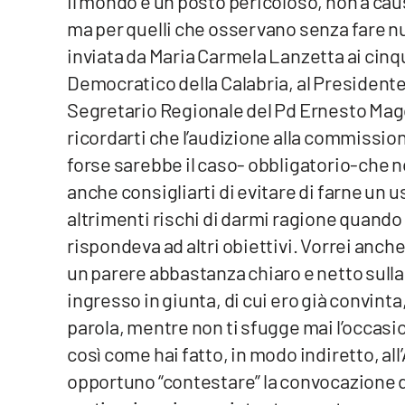
Il mondo è un posto pericoloso, non a cau
ma per quelli che osservano senza fare null
Reggio Calabria
inviata da Maria Carmela Lanzetta ai cinq
Democratico della Calabria, al Presidente 
Cosenza
Segretario Regionale del Pd Ernesto Mago
Lamezia Terme
ricordarti che l’audizione alla commission
forse sarebbe il caso- obbligatorio-che no
Progetti
anche consigliarti di evitare di farne un 
speciali
altrimenti rischi di darmi ragione quando
Buona Sanità Calabria
rispondeva ad altri obiettivi. Vorrei anc
un parere abbastanza chiaro e netto sulla
La
ingresso in giunta, di cui ero già convinta
Calabriavisione
parola, mentre non ti sfugge mai l’occasio
Destinazioni
così come hai fatto, in modo indiretto, a
Eventi
opportuno “contestare” la convocazione 