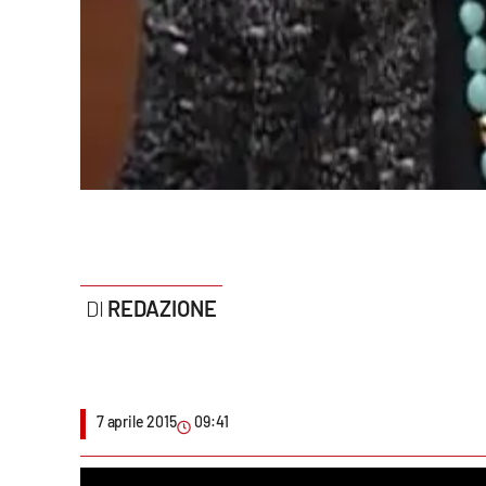
Politica
Sanità
Società
Sport
Rubriche
Good Morning Vietnam
REDAZIONE
Parchi Marini Calabria
Leggendo Alvaro insieme
Imprese Di Calabria
7 aprile 2015
09:41
Le perfidie di Antonella Grippo