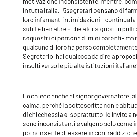
motivazione inconsistente, mentre, come
Food
in tutta Italia. I 5segretari pensano di far
loro infamanti intimidazioni – continua la
Storie
subite ben altre – che a lor signori in po
sequestri di persona di miei parenti- ma 
LaC
Network
qualcuno di loro ha perso completamente
Lacplay.it
Segretario, hai qualcosa da dire a propos
insulti verso le più alte istituzioni italiane
Lactv.it
Laconair.it
Lo chiedo anche al signor governatore, al
Lacitymag.it
calma, perché la sottoscritta non è abituat
di chicchessia e, soprattutto, lo invito a
Lacapitalenews.it
sono inconsistenti e valgono solo come i
Ilreggino.it
poi non sente di essere in contraddizion