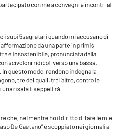
partecipato con me a convegni e incontri al
o i suoi 5segretari quando mi accusano di
a affermazione da una parte in primis
atta e insostenibile, pronunciata dalla
on scivoloni ridicoli verso una bassa,
e, in questo modo, rendono indegna la
no, tre dei quali, tra l’altro, contro le
 una risata li seppellirà.
 che, nel mentre ho il diritto di fare le mie
“caso De Gaetano” è scoppiato nei giornali a