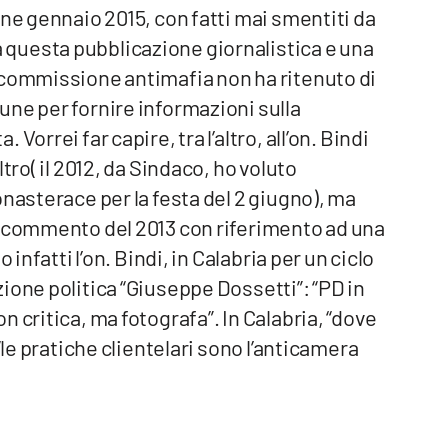
ine gennaio 2015, con fatti mai smentiti da
questa pubblicazione giornalistica e una
 commissione antimafia non ha ritenuto di
ne per fornire informazioni sulla
orrei far capire, tra l’altro, all’on. Bindi
tro( il 2012, da Sindaco, ho voluto
nasterace per la festa del 2 giugno), ma
o commento del 2013 con riferimento ad una
 infatti l’on. Bindi, in Calabria per un ciclo
ione politica “Giuseppe Dossetti”: “PD in
 critica, ma fotografa”. In Calabria, “dove
“le pratiche clientelari sono l’anticamera