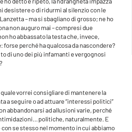
 ho detto e ripeto, la ndrangheta impazza
mi desistere o di ridurmi al silenzio con le
 Lanzetta – ma si sbagliano di grosso; ne ho
ltrona non auguro mai – compresi due
non ho abbassato la testa che, invece,
: forse perché ha qualcosa da nascondere?
ito di uno dei più infamanti e vergognosi
?
 quale vorrei consigliare di mantenere la
a a seguire o ad attuare “interessi politici”
 non abbandonarsi ad allusioni varie, perché
ntimidazioni… politiche, naturalmente. E
e con se stesso nel momento in cui abbiamo