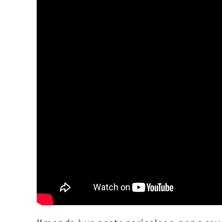
Venti di comunicazione
Streaming
LaC TV
LaC Network
LaC OnAir
Edizioni
locali
Catanzaro
Crotone
Vibo Valentia