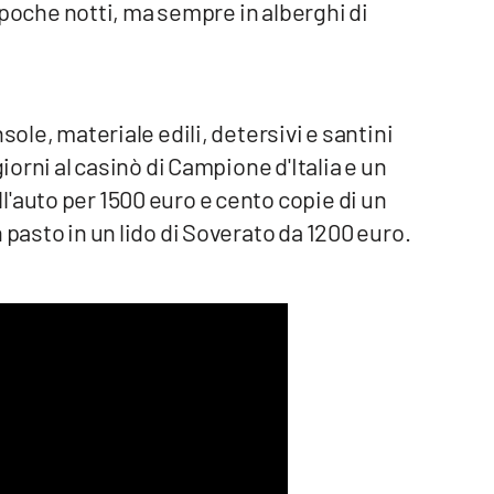
le poche notti, ma sempre in alberghi di
sole, materiale edili, detersivi e santini
giorni al casinò di Campione d'Italia e un
'auto per 1500 euro e cento copie di un
 pasto in un lido di Soverato da 1200 euro.