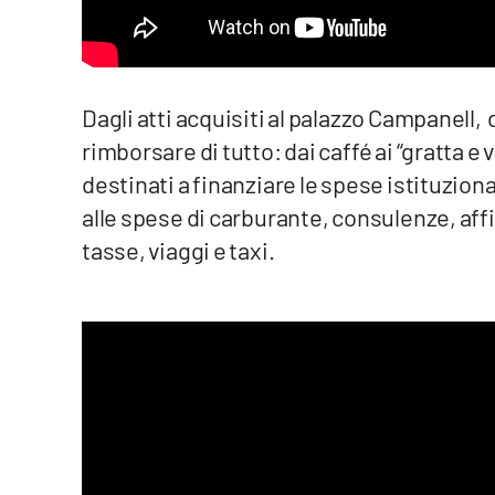
Reggio Calabria
Cosenza
Dagli atti acquisiti al palazzo Campanell, da
rimborsare di tutto: dai caffé ai “gratta e v
Lamezia Terme
destinati a finanziare le spese istituzional
alle spese di carburante, consulenze, affitt
Progetti
speciali
tasse, viaggi e taxi.
Buona Sanità Calabria
La
Calabriavisione
Destinazioni
Eventi