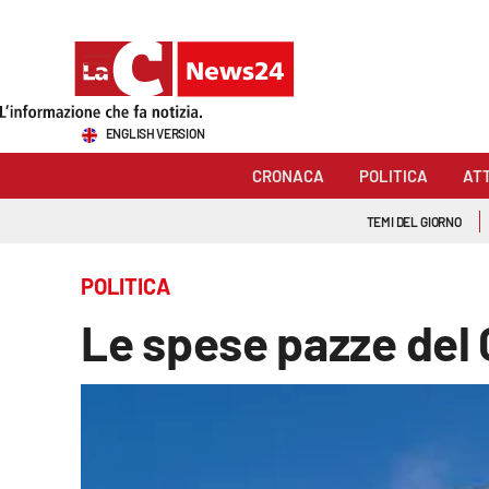
Sezioni
ENGLISH VERSION
Cronaca
CRONACA
POLITICA
AT
Politica
TEMI DEL GIORNO
Attualità
POLITICA
Economia e lavoro
Le spese pazze del 
Italia Mondo
Sanità
Sport