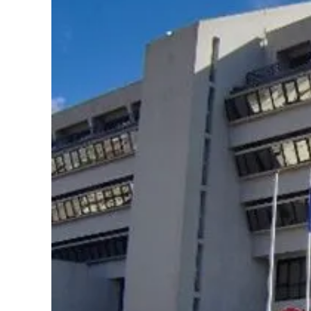
Cultura
Podcast
Meteo
Editoriali
Video
Ambiente
Cronaca
Cultura
Economia e Lavoro