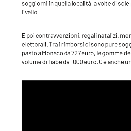
soggiorni in quella località, a volte di so
Cosenzachannel.it
livello.
Ilvibonese.it
Catanzarochannel.it
E poi contravvenzioni, regali natalizi, men
elettorali. Tra i rimborsi ci sono pure sog
pasto a Monaco da 727 euro, le gomme dell
App
volume di fiabe da 1000 euro. C'è anche un
Android
Apple
Vai