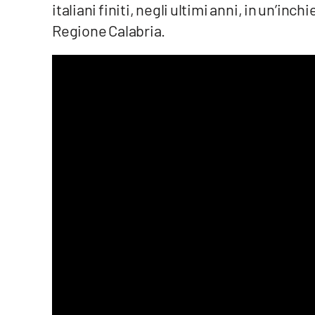
italiani finiti, negli ultimi anni, in un’inch
Venti di comunicazione
Regione Calabria.
Streaming
LaC TV
LaC Network
LaC OnAir
Edizioni
locali
Catanzaro
Crotone
Vibo Valentia