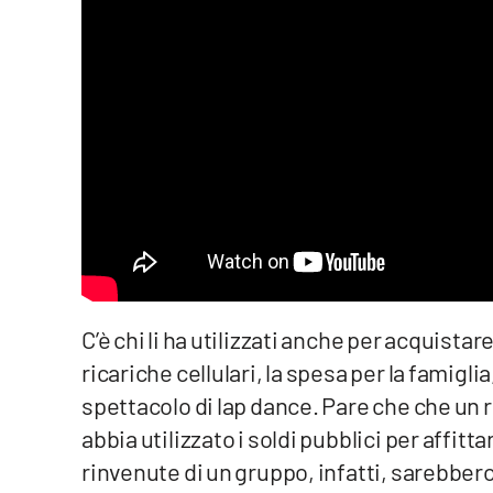
Food
Storie
LaC
Network
Lacplay.it
Lactv.it
Laconair.it
C’è chi li ha utilizzati anche per acquistare
Lacitymag.it
ricariche cellulari, la spesa per la famiglia
spettacolo di lap dance. Pare che che un
Lacapitalenews.it
abbia utilizzato i soldi pubblici per affit
Ilreggino.it
rinvenute di un gruppo, infatti, sarebber