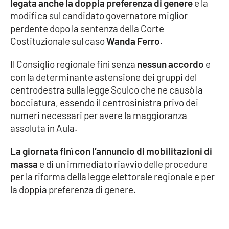
legata anche la doppia preferenza di genere
e la
Parchi Marini Calabria
modifica sul candidato governatore miglior
perdente dopo la sentenza della Corte
Leggendo Alvaro insieme
Costituzionale sul caso
Wanda Ferro
.
Imprese Di Calabria
Il Consiglio regionale finì senza
nessun accordo
e
con la determinante astensione dei gruppi del
Le perfidie di Antonella Grippo
centrodestra sulla legge Sculco che ne causò la
bocciatura, essendo il centrosinistra privo dei
Venti di comunicazione
numeri necessari per avere la maggioranza
assoluta in Aula.
La giornata finì con l’annuncio di mobilitazioni di
STREAMING
massa
e di un immediato riavvio delle procedure
LaC TV
per la riforma della legge elettorale regionale e per
la doppia preferenza di genere.
LaC Network
LaC OnAir