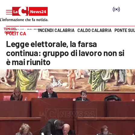
TEMI DEL
INCENDI CALABRIA
CALDO CALABRIA
PONTE SU
HOME PAGE
POLITICA
GIORNO
POLITICA
Vai
Legge elettorale, la farsa
SEZIONI
continua: gruppo di lavoro non si
è mai riunito
Cronaca
Politica
Attualità
Economia e lavoro
Italia Mondo