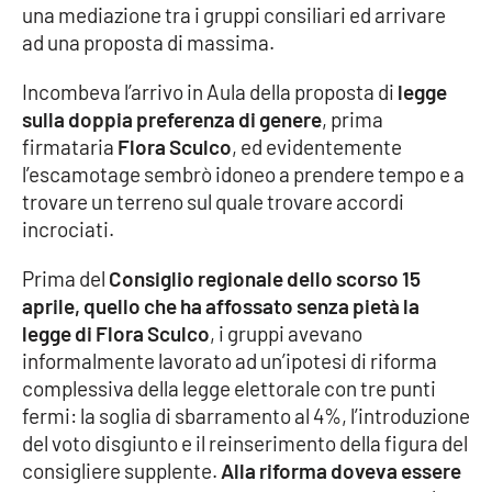
una mediazione tra i gruppi consiliari ed arrivare
ad una proposta di massima.
Cultura
Incombeva l’arrivo in Aula della proposta di
legge
Economia e Lavoro
sulla doppia preferenza di genere
, prima
firmataria
Flora Sculco
, ed evidentemente
Politica
l’escamotage sembrò idoneo a prendere tempo e a
trovare un terreno sul quale trovare accordi
Sanità
incrociati.
Società
Prima del
Consiglio regionale dello scorso 15
aprile, quello che ha affossato senza pietà la
Sport
legge di Flora Sculco
, i gruppi avevano
informalmente lavorato ad un’ipotesi di riforma
complessiva della legge elettorale con tre punti
RUBRICHE
fermi: la soglia di sbarramento al 4%, l’introduzione
del voto disgiunto e il reinserimento della figura del
Good Morning Vietnam
consigliere supplente.
Alla riforma doveva essere