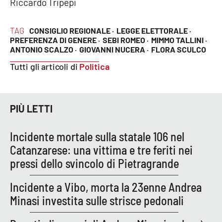
Riccardo Tripepi
PROGETTI
SPECIALI
Buona Sanità Calabria
TAG
CONSIGLIO REGIONALE ·
LEGGE ELETTORALE ·
PREFERENZA DI GENERE ·
SEBI ROMEO ·
MIMMO TALLINI ·
ANTONIO SCALZO ·
GIOVANNI NUCERA ·
FLORA SCULCO
LA
CALABRIAVISIONE
Tutti gli articoli di
Politica
Destinazioni
PIÙ LETTI
Eventi
Incidente mortale sulla statale 106 nel
Food
Catanzarese: una vittima e tre feriti nei
pressi dello svincolo di Pietragrande
Storie
Incidente a Vibo, morta la 23enne Andrea
Minasi investita sulle strisce pedonali
LAC
NETWORK