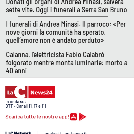
Donati gli organi di Andrea Minasi, salverà
Lacplay.it
sette vite. Oggi i funerali a Serra San Bruno
Lactv.it
I funerali di Andrea Minasi. Il parroco: «Per
nove giorni la comunità ha sperato,
Laconair.it
quell’amore non è andato perduto»
Lacitymag.it
Calanna, l'elettricista Fabio Calabrò
folgorato mentre monta luminarie: morto a
Lacapitalenews.it
40 anni
Ilreggino.it
Cosenzachannel.it
In onda su:
DTT - Canali
11
, 17 e 111
Ilvibonese.it
Scarica tutte le nostre app!
Catanzarochannel.it
LaC Network
lacplay.it
lacitymag.it