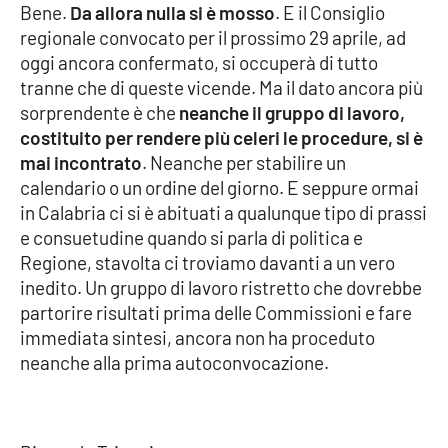
Bene.
Da allora nulla si è mosso
. E il Consiglio
regionale convocato per il prossimo 29 aprile, ad
oggi ancora confermato, si occuperà di tutto
EDIZIONI
LOCALI
tranne che di queste vicende. Ma il dato ancora più
sorprendente è che
neanche il gruppo di lavoro,
Catanzaro
costituito per rendere più celeri le procedure, si è
mai incontrato
. Neanche per stabilire un
Crotone
calendario o un ordine del giorno. E seppure ormai
in Calabria ci si è abituati a qualunque tipo di prassi
Vibo Valentia
e consuetudine quando si parla di politica e
Regione, stavolta ci troviamo davanti a un vero
Reggio Calabria
inedito. Un gruppo di lavoro ristretto che dovrebbe
partorire risultati prima delle Commissioni e fare
Cosenza
immediata sintesi, ancora non ha proceduto
neanche alla prima autoconvocazione.
Lamezia Terme