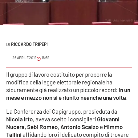
Sanità
Sport
Cultura
RICCARDO TRIPEPI
Podcast
26 APRILE 2019
16:59
Meteo
Il gruppo di lavoro costituito per proporre la
modifica della legge elettorale regionale ha
Editoriali
sicuramente già realizzato un piccolo record:
in un
mese e mezzo non si è riunito neanche una volta
.
VIDEO
La Conferenza dei Capigruppo, presieduta da
Nicola Irto
, aveva scelto i consiglieri
Giovanni
Ambiente
Nucera
,
Sebi Romeo
,
Antonio Scalzo
e
Mimmo
Tallini
affidando loro il delicato compito di trovare
Cronaca