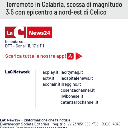
Terremoto in Calabria, scossa di magnitudo
3.5 con epicentro a nord-est di Celico
In onda su:
DTT - Canali
11
, 17 e 111
Scarica tutte le nostre app!
LaC Network
lacplay.it
lacitymag.it
lactv.it
lacapitalenews.it
laconair.it
ilreggino.it
cosenzachannel.it
ilvibonese.it
catanzarochannel.it
LaC News24 - L’informazione che fa notizia
Diemmecom Società Editoriale - reg. trib. VV 23/05/1989 n°68 - R.O.C. 4049
Direttore Responsabile
Francesco Laratta