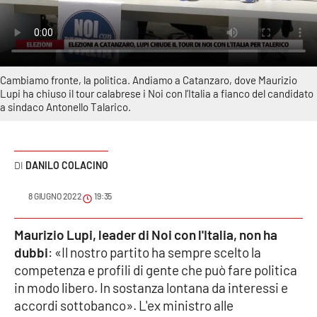
Sanità
Sport
Cambiamo fronte, la politica. Andiamo a Catanzaro, dove Maurizio
Cultura
Lupi ha chiuso il tour calabrese i Noi con l’Italia a fianco del candidato
a sindaco Antonello Talarico.
Podcast
Meteo
DANILO COLACINO
Editoriali
8 GIUGNO 2022
19:35
Maurizio Lupi, leader di Noi con l'Italia, non ha
VIDEO
dubbi
: «Il nostro partito ha sempre scelto la
competenza e profili di gente che può fare politica
Ambiente
in modo libero. In sostanza lontana da interessi e
accordi sottobanco». L'ex ministro alle
Cronaca