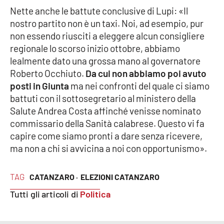
Lacplay.it
Nette anche le battute conclusive di Lupi: «Il
nostro partito non è un taxi. Noi, ad esempio, pur
Lactv.it
non essendo riusciti a eleggere alcun consigliere
regionale lo scorso inizio ottobre, abbiamo
Laconair.it
lealmente dato una grossa mano al governatore
Roberto Occhiuto.
Da cui non abbiamo poi avuto
Lacitymag.it
posti in Giunta
ma nei confronti del quale ci siamo
battuti con il sottosegretario al ministero della
Lacapitalenews.it
Salute Andrea Costa affinché venisse nominato
commissario della Sanità calabrese. Questo vi fa
Ilreggino.it
capire come siamo pronti a dare senza ricevere,
ma non a chi si avvicina a noi con opportunismo».
Cosenzachannel.it
TAG
CATANZARO ·
ELEZIONI CATANZARO
Ilvibonese.it
Tutti gli articoli di
Politica
Catanzarochannel.it