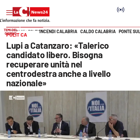
TEMI DEL
INCENDI CALABRIA
CALDO CALABRIA
PONTE SU
HOME PAGE
POLITICA
GIORNO
POLITICA
Vai
Lupi a Catanzaro: «Talerico
SEZIONI
candidato libero. Bisogna
recuperare unità nel
Cronaca
centrodestra anche a livello
nazionale»
Politica
Attualità
Economia e lavoro
Italia Mondo