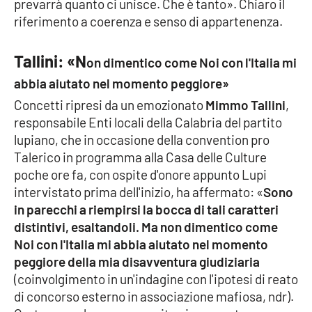
prevarrà quanto ci unisce. Che è tanto». Chiaro il
Parchi Marini Calabria
riferimento a coerenza e senso di appartenenza.
Leggendo Alvaro insieme
Tallini: «N
on dimentico come Noi con l'Italia mi
abbia aiutato nel momento peggiore»
Imprese Di Calabria
Concetti ripresi da un emozionato
Mimmo Tallini
,
Le perfidie di Antonella Grippo
responsabile Enti locali della Calabria del partito
lupiano, che in occasione della convention pro
Venti di comunicazione
Talerico in programma alla Casa delle Culture
poche ore fa, con ospite d'onore appunto Lupi
intervistato prima dell'inizio, ha affermato: «
Sono
in parecchi a riempirsi la bocca di tali caratteri
STREAMING
distintivi, esaltandoli. Ma non dimentico come
LaC TV
Noi con l'Italia mi abbia aiutato nel momento
peggiore della mia disavventura giudiziaria
LaC Network
(coinvolgimento in un'indagine con l'ipotesi di reato
di concorso esterno in associazione mafiosa, ndr).
LaC OnAir