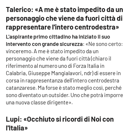
PROGETTI
SPECIALI
Talerico: «A me è stato impedito da un
Buona Sanità Calabria
personaggio che viene da fuori città di
rappresentare l'intero centrodestra»
L'aspirante primo cittadino ha iniziato il suo
LA
CALABRIAVISIONE
intervento con grande sicurezza
: «Ne sono certo:
vinceremo. A me è stato impedito da un
Destinazioni
personaggio che viene da fuori città (chiaro il
riferimento al numero uno di Forza Italia in
Eventi
Calabria, Giuseppe Mangialavori, ndr) di essere in
corsa in rappresentanza dell'intero centrodestra
Food
catanzarese. Ma forse è stato meglio così, perché
sono diventato un outsider. Uno che potrà imporre
Storie
una nuova classe dirigente».
Lupi: «Occhiuto si ricordi di Noi con
LAC
NETWORK
l'Italia»