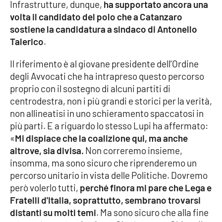
Infrastrutture, dunque,
ha supportato ancora una
volta il candidato del polo che a Catanzaro
Cultura
sostiene la candidatura a sindaco di Antonello
Talerico
.
Economia e Lavoro
Il riferimento è al giovane presidente dell'Ordine
Politica
degli Avvocati che ha intrapreso questo percorso
proprio con il sostegno di alcuni partiti di
Sanità
centrodestra, non i più grandi e storici per la verità,
non allineatisi in uno schieramento spaccatosi in
Società
più parti. E a riguardo lo stesso Lupi ha affermato:
«
Mi dispiace che la coalizione qui, ma anche
Sport
altrove, sia divisa.
Non correremo insieme,
insomma, ma sono sicuro che riprenderemo un
percorso unitario in vista delle Politiche. Dovremo
RUBRICHE
però volerlo tutti,
perché finora mi pare che Lega e
Fratelli d'Italia, soprattutto, sembrano trovarsi
Good Morning Vietnam
distanti su molti temi
. Ma sono sicuro che alla fine