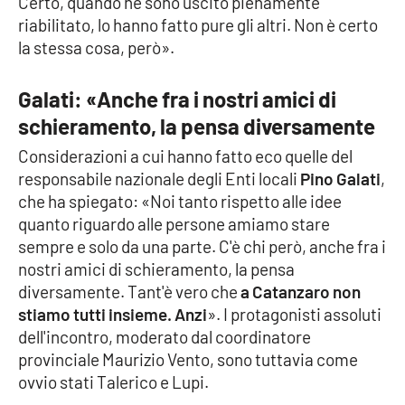
Certo, quando ne sono uscito pienamente
riabilitato, lo hanno fatto pure gli altri. Non è certo
la stessa cosa, però».
EDIZIONI
LOCALI
Galati: «Anche fra i nostri amici di
Catanzaro
schieramento, la pensa diversamente
Considerazioni a cui hanno fatto eco quelle del
Crotone
responsabile nazionale degli Enti locali
Pino Galati
,
che ha spiegato: «Noi tanto rispetto alle idee
Vibo Valentia
quanto riguardo alle persone amiamo stare
sempre e solo da una parte. C'è chi però, anche fra i
Reggio Calabria
nostri amici di schieramento, la pensa
diversamente. Tant'è vero che
a Catanzaro non
Cosenza
stiamo tutti insieme. Anzi
». I protagonisti assoluti
dell'incontro, moderato dal coordinatore
Lamezia Terme
provinciale Maurizio Vento, sono tuttavia come
ovvio stati Talerico e Lupi.