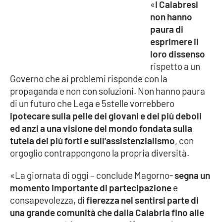
«
I Calabresi
non hanno
Cultura
paura di
esprimere il
Economia e Lavoro
loro dissenso
rispetto a un
Politica
Governo che ai problemi risponde con la
propaganda e non con soluzioni. Non hanno paura
Sanità
di un futuro che Lega e 5stelle vorrebbero
ipotecare sulla pelle dei giovani e dei più deboli
Società
ed anzi a una visione del mondo fondata sulla
tutela dei più forti e sull'assistenzialismo
, con
Sport
orgoglio contrappongono la propria diversità.
«La giornata di oggi – conclude Magorno-
segna un
RUBRICHE
momento importante di partecipazione
e
consapevolezza, di
fierezza nel sentirsi parte di
Good Morning Vietnam
una grande comunità che dalla Calabria fino alle