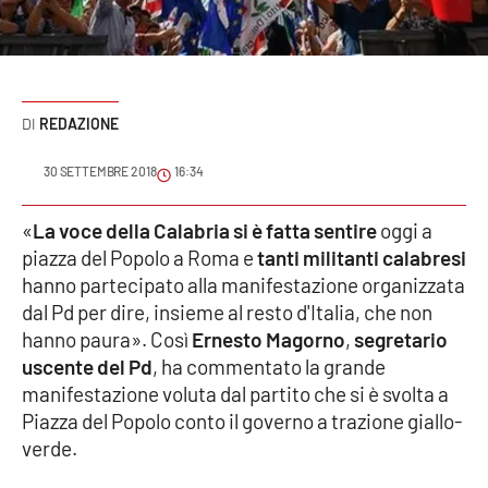
Sanità
Sport
REDAZIONE
Cultura
30 SETTEMBRE 2018
16:34
Podcast
«
La voce della Calabria si è fatta sentire
oggi a
Meteo
piazza del Popolo a Roma e
tanti militanti calabresi
hanno partecipato alla manifestazione organizzata
Editoriali
dal Pd per dire, insieme al resto d'Italia, che non
hanno paura». Così
Ernesto Magorno
,
segretario
uscente del Pd
, ha commentato la grande
VIDEO
manifestazione voluta dal partito che si è svolta a
Piazza del Popolo conto il governo a trazione giallo-
Ambiente
verde.
Cronaca