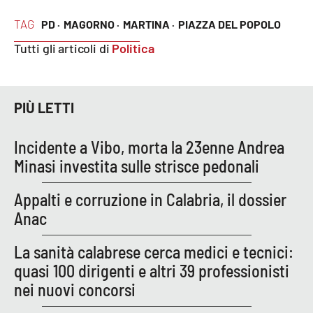
TAG
PD ·
MAGORNO ·
MARTINA ·
PIAZZA DEL POPOLO
Tutti gli articoli di
Politica
EDIZIONI
LOCALI
Catanzaro
PIÙ LETTI
Crotone
Incidente a Vibo, morta la 23enne Andrea
Vibo Valentia
Minasi investita sulle strisce pedonali
Reggio Calabria
Appalti e corruzione in Calabria, il dossier
Anac
Cosenza
La sanità calabrese cerca medici e tecnici:
Lamezia Terme
quasi 100 dirigenti e altri 39 professionisti
nei nuovi concorsi