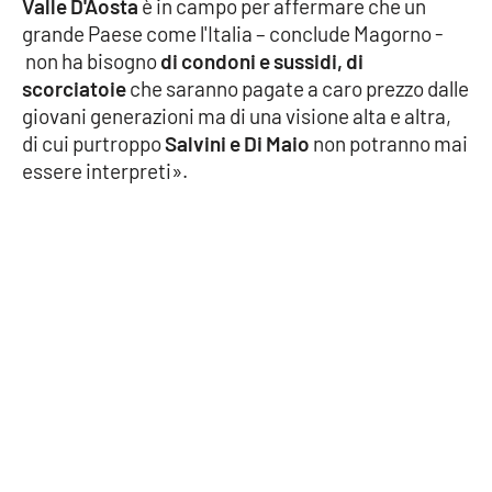
Valle D'Aosta
è in campo per affermare che un
Parchi Marini Calabria
grande Paese come l'Italia – conclude Magorno -
non ha bisogno
di condoni e sussidi, di
Leggendo Alvaro insieme
scorciatoie
che saranno pagate a caro prezzo dalle
giovani generazioni ma di una visione alta e altra,
Imprese Di Calabria
di cui purtroppo
Salvini e Di Maio
non potranno mai
essere interpreti».
Le perfidie di Antonella Grippo
Venti di comunicazione
STREAMING
LaC TV
LaC Network
LaC OnAir