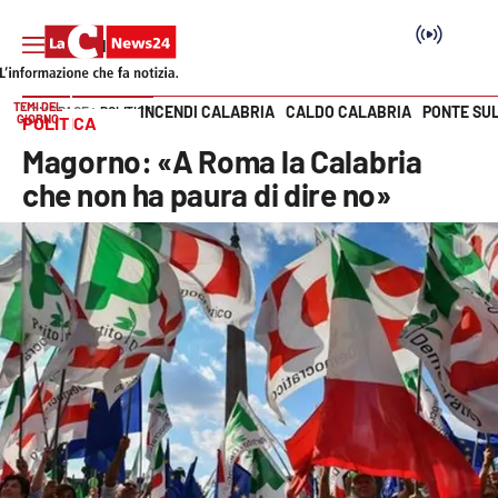
TEMI DEL
INCENDI CALABRIA
CALDO CALABRIA
PONTE SU
HOME PAGE
POLITICA
GIORNO
POLITICA
Vai
Magorno: «A Roma la Calabria
SEZIONI
che non ha paura di dire no»
Cronaca
Politica
Attualità
Economia e lavoro
Italia Mondo