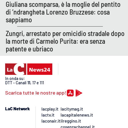
PROGETTI
SPECIALI
Giuliana scomparsa, è la moglie del pentito
di ’ndrangheta Lorenzo Bruzzese: cosa
Buona Sanità Calabria
sappiamo
Zungri, arrestato per omicidio stradale dopo
LA
CALABRIAVISIONE
la morte di Carmelo Purita: era senza
patente e ubriaco
Destinazioni
Eventi
In onda su:
Food
DTT - Canali
11
, 17 e 111
Scarica tutte le nostre app!
Storie
LaC Network
lacplay.it
lacitymag.it
lactv.it
lacapitalenews.it
LAC
NETWORK
laconair.it
ilreggino.it
cosenzachannel.it