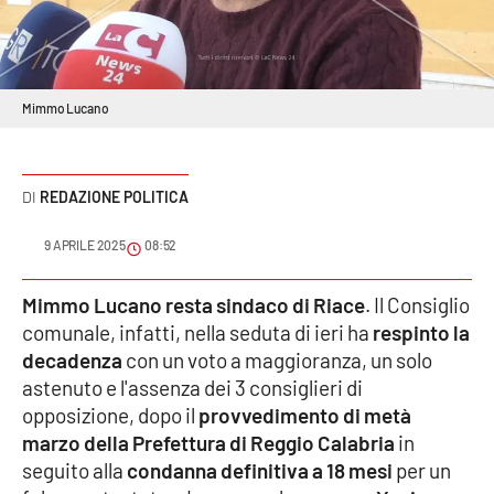
Sanità
Sport
Mimmo Lucano
Cultura
Podcast
REDAZIONE POLITICA
Meteo
9 APRILE 2025
08:52
Editoriali
Mimmo Lucano resta sindaco di Riace
. Il Consiglio
comunale, infatti, nella seduta di ieri ha
respinto la
decadenza
con un voto a maggioranza, un solo
VIDEO
astenuto e l'assenza dei 3 consiglieri di
opposizione, dopo il
provvedimento di metà
Ambiente
marzo della Prefettura di Reggio Calabria
in
seguito alla
condanna definitiva a 18 mesi
per un
Cronaca