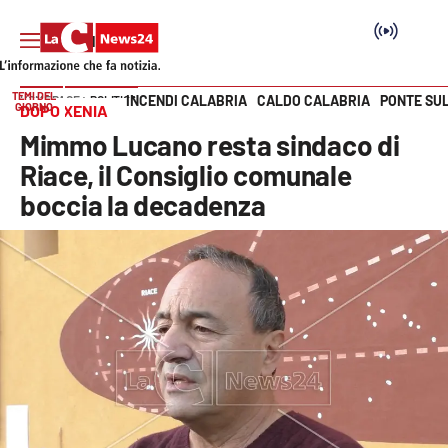
TEMI DEL
INCENDI CALABRIA
CALDO CALABRIA
PONTE SU
HOME PAGE
POLITICA
GIORNO
DOPO XENIA
Vai
Mimmo Lucano resta sindaco di
SEZIONI
Riace, il Consiglio comunale
boccia la decadenza
Cronaca
Politica
Attualità
Economia e lavoro
Italia Mondo