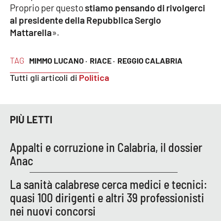
Proprio per questo
stiamo pensando di rivolgerci
al presidente della Repubblica Sergio
Mattarella
».
EDIZIONI
LOCALI
Catanzaro
TAG
MIMMO LUCANO ·
RIACE ·
REGGIO CALABRIA
Tutti gli articoli di
Politica
Crotone
Vibo Valentia
PIÙ LETTI
Reggio Calabria
Appalti e corruzione in Calabria, il dossier
Anac
Cosenza
La sanità calabrese cerca medici e tecnici:
Lamezia Terme
quasi 100 dirigenti e altri 39 professionisti
nei nuovi concorsi