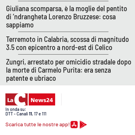
PROGETTI
SPECIALI
Giuliana scomparsa, è la moglie del pentito
di ’ndrangheta Lorenzo Bruzzese: cosa
Buona Sanità Calabria
sappiamo
Terremoto in Calabria, scossa di magnitudo
LA
CALABRIAVISIONE
3.5 con epicentro a nord-est di Celico
Destinazioni
Zungri, arrestato per omicidio stradale dopo
Eventi
la morte di Carmelo Purita: era senza
patente e ubriaco
Food
Storie
In onda su:
DTT - Canali
11
, 17 e 111
LAC
NETWORK
Scarica tutte le nostre app!