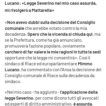
Lucano: «Legge Severino nel mio caso assurda,
Parchi Marini Calabria
mi rivolgerò a Mattarella»
Leggendo Alvaro insieme
«
Non avevo dubbi sulla decisione del Consiglio
comunale
che avrebbe votato contro la mia
Imprese Di Calabria
decadenza.
Spero che la vicenda si chiuda qui
, ma
se la Prefettura, come ha già annunciato,
Le perfidie di Antonella Grippo
promuoverà l'azione popolare, ovviamente
cercherò di far valere le mie ragioni in tutte le sedi
Venti di comunicazione
opportune che la legge mi consentirà». Così il
sindaco di Riace ed europarlamentare
Mimmo
Lucano
, ha commentato con l'Ansa la decisione del
STREAMING
Consiglio comunale di Riace sulla decadenza da
sindaco.
LaC TV
«Nel mio caso - ha aggiunto -
l'applicazione della
LaC Network
legge Severino
, per come dicono tutti gli avvocati
ed esperti di diritto amministrativo,
è assurda
.
LaC OnAir