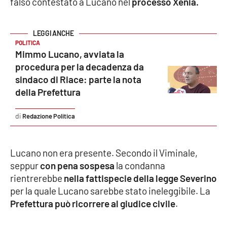
falso contestato a Lucano nel
processo Xenia.
Cultura
POLITICA
Economia e Lavoro
Mimmo Lucano, avviata la
procedura per la decadenza da
Politica
sindaco di Riace: parte la nota
della Prefettura
Sanità
Redazione Politica
Società
Sport
Lucano non era presente. Secondo il Viminale,
seppur
con pena sospesa
la condanna
rientrerebbe
nella fattispecie della legge Severino
RUBRICHE
per la quale Lucano sarebbe stato ineleggibile. La
Prefettura può ricorrere al giudice civile
.
Good Morning Vietnam