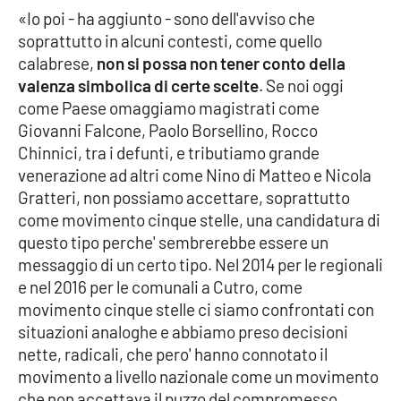
«Io poi - ha aggiunto - sono dell'avviso che
Parchi Marini Calabria
soprattutto in alcuni contesti, come quello
calabrese,
non si possa non tener conto della
Leggendo Alvaro insieme
valenza simbolica di certe scelte
. Se noi oggi
come Paese omaggiamo magistrati come
Imprese Di Calabria
Giovanni Falcone, Paolo Borsellino, Rocco
Chinnici, tra i defunti, e tributiamo grande
Le perfidie di Antonella Grippo
venerazione ad altri come Nino di Matteo e Nicola
Gratteri, non possiamo accettare, soprattutto
Venti di comunicazione
come movimento cinque stelle, una candidatura di
questo tipo perche' sembrerebbe essere un
messaggio di un certo tipo. Nel 2014 per le regionali
STREAMING
e nel 2016 per le comunali a Cutro, come
LaC TV
movimento cinque stelle ci siamo confrontati con
situazioni analoghe e abbiamo preso decisioni
LaC Network
nette, radicali, che pero' hanno connotato il
movimento a livello nazionale come un movimento
che non accettava il puzzo del compromesso
LaC OnAir