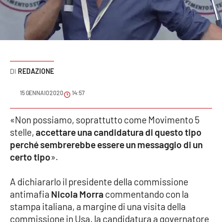
Sanità
Sport
Cultura
REDAZIONE
Podcast
15 GENNAIO 2020
14:57
Meteo
«Non possiamo, soprattutto come Movimento 5
stelle,
accettare una candidatura di questo tipo
Editoriali
perché sembrerebbe essere un messaggio di un
certo tipo
».
VIDEO
A dichiararlo il presidente della commissione
Ambiente
antimafia
Nicola Morra
commentando con la
stampa italiana, a margine di una visita della
Cronaca
commissione in Usa, la candidatura a governatore