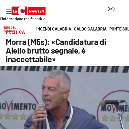
TEMI DEL
INCENDI CALABRIA
CALDO CALABRIA
PONTE SU
HOME PAGE
POLITICA
GIORNO
POLITICA
Vai
Morra (M5s): «Candidatura di
SEZIONI
Aiello brutto segnale, è
inaccettabile»
Cronaca
Politica
Attualità
Economia e lavoro
Italia Mondo