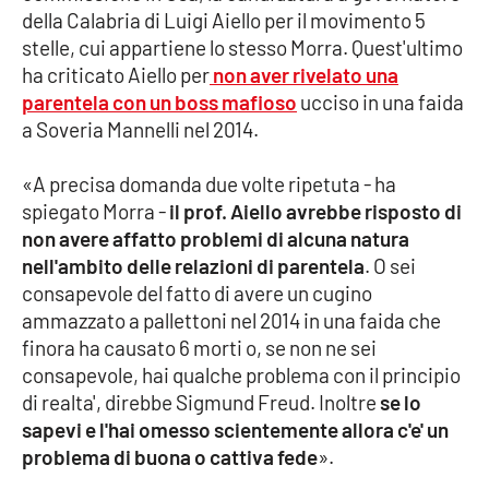
della Calabria di Luigi Aiello per il movimento 5
stelle, cui appartiene lo stesso Morra. Quest'ultimo
Cultura
ha criticato Aiello per
non aver rivelato una
parentela con un boss mafioso
ucciso in una faida
Economia e Lavoro
a Soveria Mannelli nel 2014.
Politica
«A precisa domanda due volte ripetuta - ha
spiegato Morra -
il prof. Aiello avrebbe risposto di
Sanità
non avere affatto problemi di alcuna natura
nell'ambito delle relazioni di parentela
. O sei
Società
consapevole del fatto di avere un cugino
ammazzato a pallettoni nel 2014 in una faida che
Sport
finora ha causato 6 morti o, se non ne sei
consapevole, hai qualche problema con il principio
di realta', direbbe Sigmund Freud. Inoltre
se lo
RUBRICHE
sapevi e l'hai omesso scientemente allora c'e' un
Good Morning Vietnam
problema di buona o cattiva fede
».