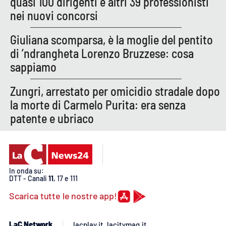
quasi 100 dirigenti e altri 39 professionisti
PROGETTI
SPECIALI
nei nuovi concorsi
Buona Sanità Calabria
Giuliana scomparsa, è la moglie del pentito
di ’ndrangheta Lorenzo Bruzzese: cosa
LA
sappiamo
CALABRIAVISIONE
Destinazioni
Zungri, arrestato per omicidio stradale dopo
la morte di Carmelo Purita: era senza
Eventi
patente e ubriaco
Food
Storie
In onda su:
DTT - Canali
11
, 17 e 111
Scarica tutte le nostre app!
LAC
NETWORK
LaC Network
lacplay.it
lacitymag.it