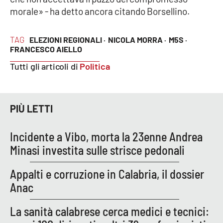
morale» - ha detto ancora citando Borsellino.
EDIZIONI
LOCALI
TAG
ELEZIONI REGIONALI ·
NICOLA MORRA ·
M5S ·
FRANCESCO AIELLO
Catanzaro
Tutti gli articoli di
Politica
Crotone
PIÙ LETTI
Vibo Valentia
Incidente a Vibo, morta la 23enne Andrea
Reggio Calabria
Minasi investita sulle strisce pedonali
Cosenza
Appalti e corruzione in Calabria, il dossier
Anac
Lamezia Terme
La sanità calabrese cerca medici e tecnici: