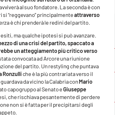
pravviverà al suo fondatore. La seconda è con
ri si “reggevano” principalmente
attraverso
erza è chi prenderà le redini del partito.
quesiti, ma qualche ipotesi si può avanzare.
ezzo di una crisi del partito, spaccato a
orrebbe un atteggiamento più critico verso
stata convocata ad Arcore una riunione
zione del partito. Un restyling che puntava
a Ronzulli
che è la più contrariata verso il
riguardava da vicino la Calabria con
Mario
ato capogruppo al Senato e
Giuseppe
bresi, che rischiava pesantemente di perdere
one non si è fatta per il precipitarsi degli
tappeto.