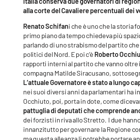
Italia conserva due governatori di region
Cosenzachannel.it
alla corte del Cavaliere percentuali dei 
Ilvibonese.it
Renato Schifan
i che è uno che la storia f
primo piano da tempo chiedeva più spazio 
Catanzarochannel.it
parlando di uno strabismo del partito che 
politici del Nord. E poi c’è
Roberto Occhi
App
rapporti interni al partito che vanno oltre i
Android
compagna Matilde Siracusano, sottosegret
L’attuale Governatore è stato a lungo ca
Apple
nei suoi diversi anni da parlamentari ha in
Occhiuto, poi, porta in dote, come dicev
pattuglia di deputati che comprende a
Vai
dei forzisti in riva allo Stretto. I due han
innanzitutto per governare la Regione co
ma questa alleanza li potrebbe portare a