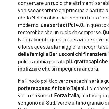
conservare un ruolo che altrimenti sarebb
Food
venisse assorbito dal principale partito 
Storie
che la Meloni abbia da tempo in testa l’id
moderno,
una sorta di Pdl 4.0.
In questo c
LaC
resterebbe che un ruolo da comparse.
Qu
Network
Naturalmente questa operazione deve a
Lacplay.it
e forse questa è la maggiore incognita sul 
della famiglia Berlusconi chi finanzierà i
Lactv.it
politica abbia portato
più grattacapi che 
Laconair.it
ipotizzare che si impegnerà ancora.
Lacitymag.it
Ma il nodo politico vero resta chi sarà la g
porterebbe ad Antonio Tajani.
Il vicepre
Lacapitalenews.it
volto e la voce di
Forza Italia,
ma bisogna 
vengono dal Sud,
vero e ultimo granaio di 
Ilreggino.it