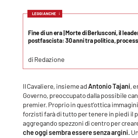
Reggio Calabria
↓
LEGGI ANCHE
Cosenza
Fine di un era | Morte di Berlusconi, il lea
postfascista: 30 anni tra politica, processi 
Lamezia Terme
di Redazione
Progetti
speciali
Buona Sanità Calabria
Il Cavaliere, insieme ad
Antonio Tajani
, e
Governo, preoccupato dalla possibile cann
La
Calabriavisione
premier. Proprio in quest’ottica immagini
forzisti farà di tutto per tenere in piedi i
Destinazioni
aggregando spezzoni di centro per crear
Eventi
che oggi sembra essere senza argini.
Un