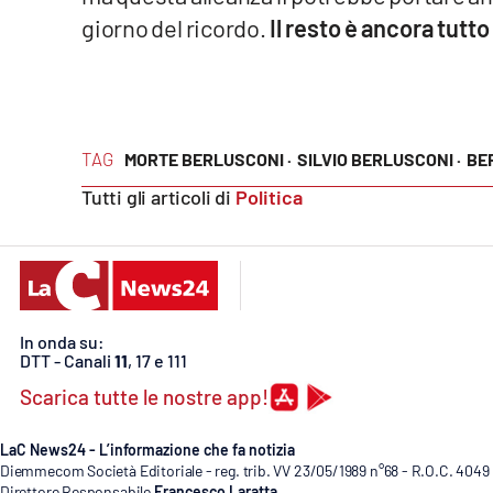
Privacy
giorno del ricordo.
Il resto è ancora tut
Cookie policy
Note legali
TAG
MORTE BERLUSCONI ·
SILVIO BERLUSCONI ·
BE
Tutti gli articoli di
Politica
In onda su:
DTT - Canali
11
, 17 e 111
Scarica tutte le nostre app!
LaC News24 - L’informazione che fa notizia
Diemmecom Società Editoriale - reg. trib. VV 23/05/1989 n°68 - R.O.C. 4049
Direttore Responsabile
Francesco Laratta