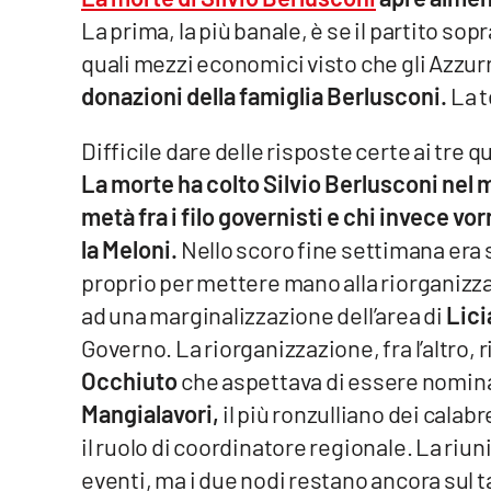
La prima, la più banale, è se il partito so
Venti di comunicazione
quali mezzi economici visto che gli Azzur
donazioni della famiglia Berlusconi.
La t
Streaming
Difficile dare delle risposte certe ai tre 
LaC TV
La morte ha colto Silvio Berlusconi nel m
LaC Network
metà fra i filo governisti e chi invece v
la Meloni.
Nello scoro fine settimana era 
LaC OnAir
proprio per mettere mano alla riorganizza
ad una marginalizzazione dell’area di
Lici
Edizioni
locali
Governo. La riorganizzazione, fra l’altro, 
Occhiuto
che aspettava di essere nomin
Catanzaro
Mangialavori,
il più ronzulliano dei cala
Crotone
il ruolo di coordinatore regionale. La riuni
eventi, ma i due nodi restano ancora sul 
Vibo Valentia