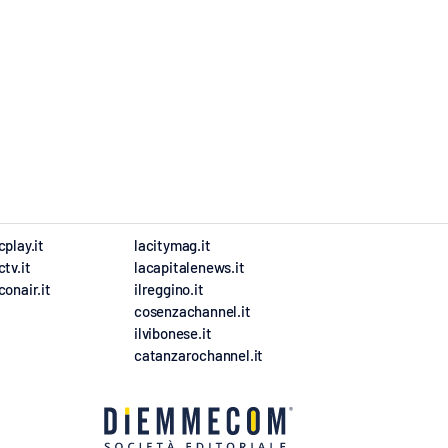
cplay.it
lacitymag.it
ctv.it
lacapitalenews.it
conair.it
ilreggino.it
cosenzachannel.it
ilvibonese.it
catanzarochannel.it