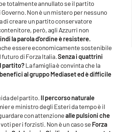
e totalmente annullato se il partito
di Governo. Non è un mistero per nessuno
ea di creare un partito conservatore
ontenitore, però, agli Azzurri non
indi la parola d’ordine è resistere.
nche essere economicamente sostenibile
futuro di Forza Italia.
Senza i quattrini
l partito?
La famiglia è convinta che la
benefici al gruppo Mediaset ed è difficile
uida del partito.
Il percorso naturale
mier e ministro degli Esteri da tempo è il
guardare con attenzione
alle pulsioni che
voti per i forzisti. Non è un caso se
Forza