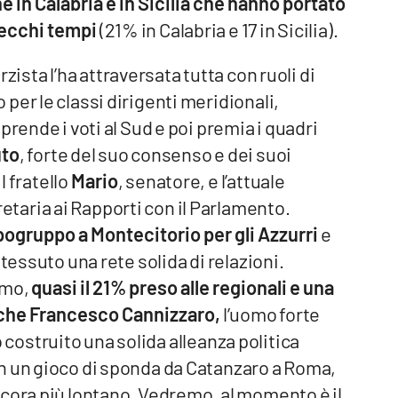
e in Calabria e in Sicilia che hanno portato
vecchi tempi
(21% in Calabria e 17 in Sicilia).
orzista l’ha attraversata tutta con ruoli di
per le classi dirigenti meridionali,
prende i voti al Sud e poi premia i quadri
uto
, forte del suo consenso e dei suoi
l fratello
Mario
, senatore, e l’attuale
aria ai Rapporti con il Parlamento.
pogruppo a Montecitorio per gli Azzurri
e
tessuto una rete solida di relazioni.
amo,
quasi il 21% preso alle regionali e una
nche Francesco Cannizzaro,
l’uomo forte
no costruito una solida alleanza politica
n un gioco di sponda da Catanzaro a Roma,
ncora più lontano. Vedremo, al momento è il