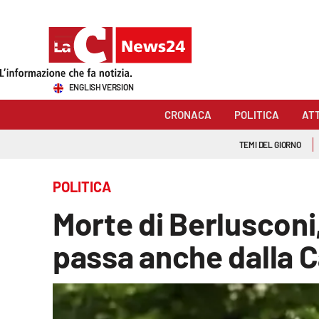
Sezioni
ENGLISH VERSION
Cronaca
CRONACA
POLITICA
AT
Politica
TEMI DEL GIORNO
Attualità
POLITICA
Economia e lavoro
Morte di Berlusconi, 
Italia Mondo
passa anche dalla C
Sanità
Sport