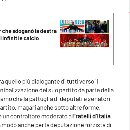
der che sdoganò la destra
infiniti e calcio
ra quello più dialogante di tutti verso il
ibalizzazione del suo partito da parte della
amo che la pattuglia di deputati e senatori
l partito, magari anche sotto altre forme,
e un contraltare moderato a
Fratelli d’Italia
 modo anche per la deputazione forzista di