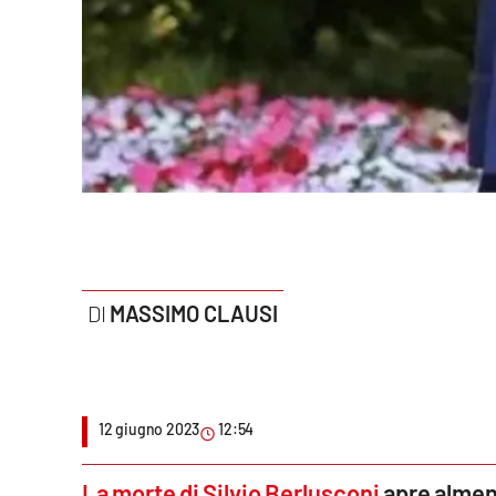
Politica
Sanità
Società
Sport
Rubriche
Good Morning Vietnam
MASSIMO CLAUSI
Parchi Marini Calabria
Leggendo Alvaro insieme
12 giugno 2023
12:54
Imprese Di Calabria
Le perfidie di Antonella Grippo
La morte di Silvio Berlusconi
apre almeno