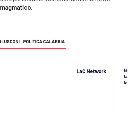
to magmatico.
RLUSCONI ·
POLITICA CALABRIA
la
LaC Network
la
la