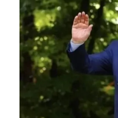
Cultura
Podcast
Meteo
Editoriali
Video
Ambiente
Cronaca
Cultura
Economia e Lavoro