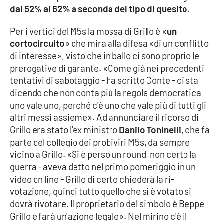
dal 52% al 62% a seconda del tipo di quesito
.
Per i vertici del M5s la mossa di Grillo è «
un
EDIZIONI
LOCALI
cortocircuito
» che mira alla difesa «di un conflitto
di interesse», visto che in ballo ci sono proprio le
Catanzaro
prerogative di garante. «Come già nei precedenti
tentativi di sabotaggio - ha scritto Conte - ci sta
Crotone
dicendo che non conta più la regola democratica
uno vale uno, perché c'è uno che vale più di tutti gli
Vibo Valentia
altri messi assieme». Ad annunciare il ricorso di
Grillo era stato l'ex ministro
Danilo Toninelli
, che fa
Reggio Calabria
parte del collegio dei probiviri M5s, da sempre
vicino a Grillo. «Si è perso un round, non certo la
Cosenza
guerra - aveva detto nel primo pomeriggio in un
video on line - Grillo di certo chiederà la ri-
Lamezia Terme
votazione, quindi tutto quello che si è votato si
dovrà rivotare. Il proprietario del simbolo è Beppe
Grillo e farà un'azione legale». Nel mirino c'è il