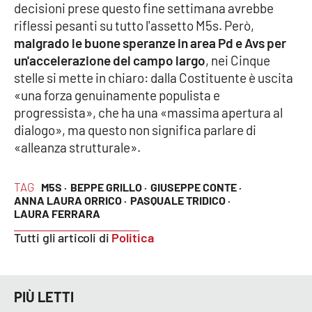
Lacplay.it
decisioni prese questo fine settimana avrebbe
riflessi pesanti su tutto l'assetto M5s. Però,
Lactv.it
malgrado le buone speranze in area Pd e Avs per
un'accelerazione del campo largo
, nei Cinque
Laconair.it
stelle si mette in chiaro: dalla Costituente è uscita
«una forza genuinamente populista e
Lacitymag.it
progressista», che ha una «massima apertura al
dialogo», ma questo non significa parlare di
Lacapitalenews.it
«alleanza strutturale».
Ilreggino.it
TAG
M5S ·
BEPPE GRILLO ·
GIUSEPPE CONTE ·
ANNA LAURA ORRICO ·
PASQUALE TRIDICO ·
LAURA FERRARA
Cosenzachannel.it
Tutti gli articoli di
Politica
Ilvibonese.it
Catanzarochannel.it
PIÙ LETTI