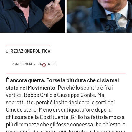
Sanità
Sport
Cultura
Podcast
REDAZIONE POLITICA
Meteo
26 NOVEMBRE 2024
07:00
Editoriali
È ancora guerra. Forse la più dura che ci sia mai
stata nel Movimento
. Perché lo scontro è fra i
vertici, Beppe Grillo e Giuseppe Conte. Ma,
soprattutto, perché l'esito deciderà le sorti dei
VIDEO
Cinque stelle. Meno di ventiquattr'ore dopo la
Ambiente
chiusura della Costituente, Grillo ha fatto la mossa
più dirompete che gli fosse concessa: ha chiesto la
Cronaca
ripetizione delle votazioni. In pratica, ha rimesso in