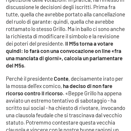
discussione le decisioni degli iscritti. Prima fra
Cultura
tutte, quella che avrebbe portato alla cancellazione
del ruolo di garante: quindi, quella che avrebbe
Economia e Lavoro
rottamato lo stesso Grillo. Ma in ballo ci sono anche
la richiesta di modificare il simbolo e la revisione
Politica
dei poteri del presidente.
Il M5s torna a votare
quindi: lo farà con una convocazione on line «fra
Sanità
una manciata di giorni», calcola un parlamentare
del M5s
.
Società
Perché il presidente
Conte
, decisamente irato per
la mossa dell'ex comico,
ha deciso di non fare
Sport
ricorso contro il ricorso
. «Beppe Grillo ha appena
avviato un estremo tentativo di sabotaggio - ha
scritto sui social - ha chiesto di rivotare, invocando
RUBRICHE
una clausola feudale che si trascinava dal vecchio
Good Morning Vietnam
statuto. Potremmo contestare questa vecchia
clausola e vincere con le nostre buone ragioni un