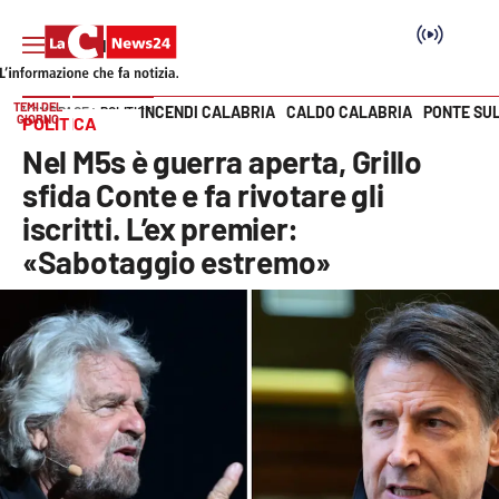
TEMI DEL
INCENDI CALABRIA
CALDO CALABRIA
PONTE SU
HOME PAGE
POLITICA
GIORNO
POLITICA
Vai
Nel M5s è guerra aperta, Grillo
SEZIONI
sfida Conte e fa rivotare gli
iscritti. L’ex premier:
Cronaca
«Sabotaggio estremo»
Politica
Attualità
Economia e lavoro
Italia Mondo