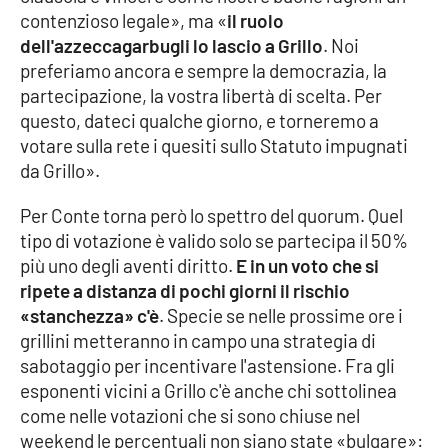
contenzioso legale», ma «
il ruolo
Parchi Marini Calabria
dell'azzeccagarbugli lo lascio a Grillo
. Noi
preferiamo ancora e sempre la democrazia, la
Leggendo Alvaro insieme
partecipazione, la vostra libertà di scelta. Per
questo, dateci qualche giorno, e torneremo a
Imprese Di Calabria
votare sulla rete i quesiti sullo Statuto impugnati
da Grillo».
Le perfidie di Antonella Grippo
Per Conte torna però lo spettro del quorum. Quel
Venti di comunicazione
tipo di votazione è valido solo se partecipa il 50%
più uno degli aventi diritto.
E in un voto che si
ripete a distanza di pochi giorni il rischio
STREAMING
«stanchezza» c'è
. Specie se nelle prossime ore i
grillini metteranno in campo una strategia di
LaC TV
sabotaggio per incentivare l'astensione. Fra gli
esponenti vicini a Grillo c'è anche chi sottolinea
LaC Network
come nelle votazioni che si sono chiuse nel
weekend le percentuali non siano state «bulgare»:
LaC OnAir