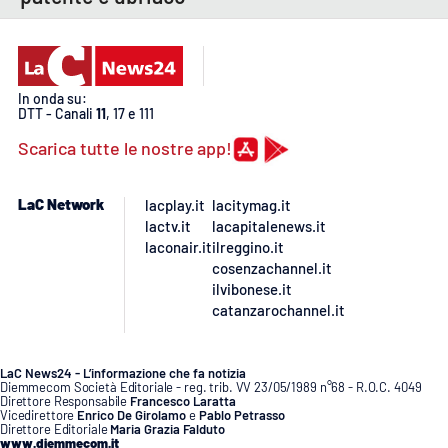
In onda su:
DTT - Canali
11
, 17 e 111
Scarica tutte le nostre app!
LaC Network
lacplay.it
lacitymag.it
lactv.it
lacapitalenews.it
laconair.it
ilreggino.it
cosenzachannel.it
ilvibonese.it
catanzarochannel.it
LaC News24 - L’informazione che fa notizia
Diemmecom Società Editoriale - reg. trib. VV 23/05/1989 n°68 - R.O.C. 4049
Direttore Responsabile
Francesco Laratta
Vicedirettore
Enrico De Girolamo
e
Pablo Petrasso
Direttore Editoriale
Maria Grazia Falduto
www.diemmecom.it