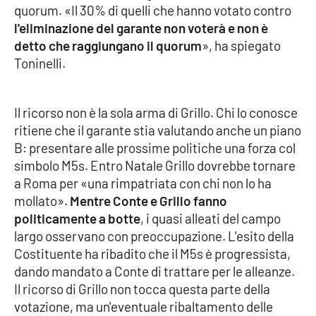
PROGETTI
SPECIALI
quorum. «Il 30% di quelli che hanno votato contro
l'eliminazione del garante non voterà e non è
Buona Sanità Calabria
detto che raggiungano il quorum
», ha spiegato
Toninelli.
LA
CALABRIAVISIONE
Il ricorso non è la sola arma di Grillo. Chi lo conosce
Destinazioni
ritiene che il garante stia valutando anche un piano
B: presentare alle prossime politiche una forza col
Eventi
simbolo M5s. Entro Natale Grillo dovrebbe tornare
a Roma per «una rimpatriata con chi non lo ha
Food
mollato».
Mentre Conte e Grillo fanno
politicamente a botte
, i quasi alleati del campo
Storie
largo osservano con preoccupazione. L'esito della
Costituente ha ribadito che il M5s è progressista,
dando mandato a Conte di trattare per le alleanze.
LAC
Il ricorso di Grillo non tocca questa parte della
NETWORK
votazione, ma un'eventuale ribaltamento delle