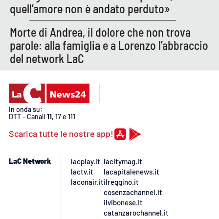
quell’amore non è andato perduto»
Morte di Andrea, il dolore che non trova
parole: alla famiglia e a Lorenzo l’abbraccio
del network LaC
In onda su:
DTT - Canali
11
, 17 e 111
Scarica tutte le nostre app!
LaC Network
lacplay.it
lacitymag.it
lactv.it
lacapitalenews.it
laconair.it
ilreggino.it
cosenzachannel.it
ilvibonese.it
catanzarochannel.it