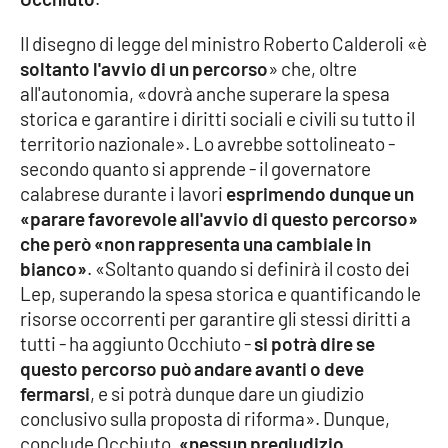
Il disegno di legge del ministro Roberto Calderoli «è
Cultura
soltanto l'avvio di un percorso
» che, oltre
all'autonomia, «dovrà anche superare la spesa
Economia e Lavoro
storica e garantire i diritti sociali e civili su tutto il
territorio nazionale». Lo avrebbe sottolineato -
Politica
secondo quanto si apprende - il governatore
calabrese durante i lavori
esprimendo dunque un
Sanità
«parare favorevole all'avvio di questo percorso»
che però «non rappresenta una cambiale in
Società
bianco»
. «Soltanto quando si definirà il costo dei
Lep, superando la spesa storica e quantificando le
Sport
risorse occorrenti per garantire gli stessi diritti a
tutti - ha aggiunto Occhiuto -
si potrà dire se
questo percorso può andare avanti o deve
RUBRICHE
fermarsi
, e si potrà dunque dare un giudizio
Good Morning Vietnam
conclusivo sulla proposta di riforma». Dunque,
conclude Occhiuto,
«nessun pregiudizio