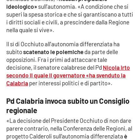
ideologico»
sull'autonomia. «A condizione che si
Parchi Marini Calabria
superi la spesa storica e che si garantiscano a tutti
i diritti sociali e civili, a prescindere dalla Regione
Leggendo Alvaro insieme
nella quale si vive».
Imprese Di Calabria
Il sì di Occhiuto all'autonomia differenziata ha
subito
scatenato le polemiche
da parte delle
Le perfidie di Antonella Grippo
opposizioni. Fra i primi ad attaccare tale
decisione, il senatore calabrese del Pd
Nicola Irto
Venti di comunicazione
secondo il quale il governatore «ha svenduto la
Calabria
per interessi politici e di partito».
STREAMING
Pd Calabria invoca subito un Consiglio
LaC TV
regionale
«La decisione del Presidente Occhiuto di non dare
LaC Network
parere contrario, nella Conferenza delle Regioni, al
progetto Calderoli sull’autonomia differenziata
è
LaC OnAir