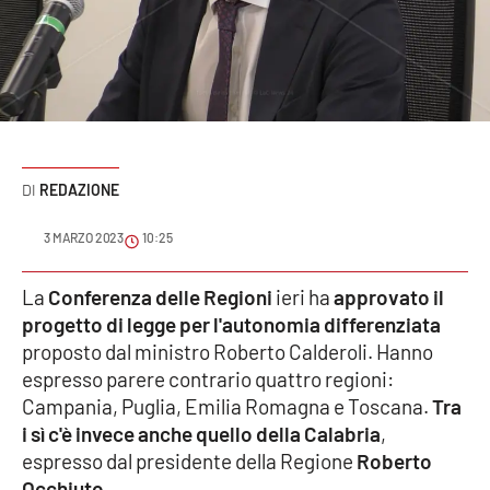
Sanità
Sport
Cultura
Podcast
REDAZIONE
Meteo
3 MARZO 2023
10:25
Editoriali
La
Conferenza delle Regioni
ieri ha
approvato il
progetto di legge per l'autonomia differenziata
proposto dal ministro Roberto Calderoli. Hanno
espresso parere contrario quattro regioni:
VIDEO
Campania, Puglia, Emilia Romagna e Toscana.
Tra
Ambiente
i sì c'è invece anche quello della Calabria
,
espresso dal presidente della Regione
Roberto
Cronaca
Occhiuto
.