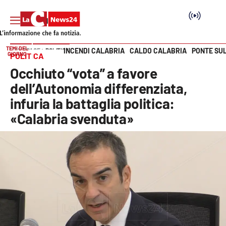
TEMI DEL
INCENDI CALABRIA
CALDO CALABRIA
PONTE SU
HOME PAGE
POLITICA
GIORNO
POLITICA
Vai
Occhiuto “vota” a favore
SEZIONI
dell’Autonomia differenziata,
infuria la battaglia politica:
Cronaca
«Calabria svenduta»
Politica
Attualità
Economia e lavoro
Italia Mondo