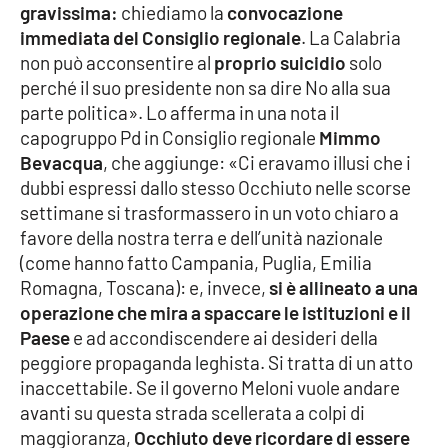
gravissima:
chiediamo la
convocazione
immediata del Consiglio regionale
. La Calabria
non può acconsentire al
proprio suicidio
solo
EDIZIONI
LOCALI
perché il suo presidente non sa dire No alla sua
parte politica». Lo afferma in una nota il
Catanzaro
capogruppo Pd in Consiglio regionale
Mimmo
Bevacqua
, che aggiunge: «Ci eravamo illusi che i
Crotone
dubbi espressi dallo stesso Occhiuto nelle scorse
settimane si trasformassero in un voto chiaro a
Vibo Valentia
favore della nostra terra e dell’unità nazionale
(come hanno fatto Campania, Puglia, Emilia
Reggio Calabria
Romagna, Toscana): e, invece,
si è allineato a una
operazione che mira a spaccare le istituzioni e il
Cosenza
Paese
e ad accondiscendere ai desideri della
peggiore propaganda leghista. Si tratta di un atto
Lamezia Terme
inaccettabile. Se il governo Meloni vuole andare
avanti su questa strada scellerata a colpi di
maggioranza,
Occhiuto deve ricordare di essere