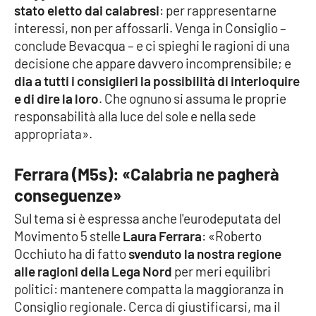
PROGETTI
SPECIALI
stato eletto dai calabresi
: per rappresentarne
interessi, non per affossarli. Venga in Consiglio –
Buona Sanità Calabria
conclude Bevacqua – e ci spieghi le ragioni di una
decisione che appare davvero incomprensibile; e
dia a tutti i consiglieri la possibilità di interloquire
LA
CALABRIAVISIONE
e di dire la loro
. Che ognuno si assuma le proprie
responsabilità alla luce del sole e nella sede
Destinazioni
appropriata».
Eventi
Ferrara (M5s): «Calabria ne pagherà
conseguenze»
Food
Sul tema si è espressa anche l'eurodeputata del
Storie
Movimento 5 stelle
Laura Ferrara
: «Roberto
Occhiuto ha di fatto
svenduto la nostra regione
alle ragioni della Lega Nord
per meri equilibri
LAC
politici: mantenere compatta la maggioranza in
NETWORK
Consiglio regionale. Cerca di giustificarsi, ma il