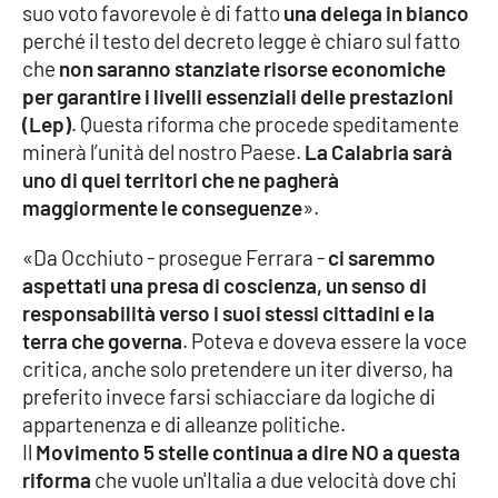
Lacplay.it
suo voto favorevole è di fatto
una delega in bianco
perché il testo del decreto legge è chiaro sul fatto
Lactv.it
che
non saranno stanziate risorse economiche
per garantire i livelli essenziali delle prestazioni
Laconair.it
(Lep)
. Questa riforma che procede speditamente
minerà l’unità del nostro Paese.
La Calabria sarà
Lacitymag.it
uno di quei territori che ne pagherà
maggiormente le conseguenze
».
Lacapitalenews.it
«Da Occhiuto - prosegue Ferrara -
ci saremmo
aspettati una presa di coscienza, un senso di
Ilreggino.it
responsabilità verso i suoi stessi cittadini e la
terra che governa
. Poteva e doveva essere la voce
Cosenzachannel.it
critica, anche solo pretendere un iter diverso, ha
preferito invece farsi schiacciare da logiche di
Ilvibonese.it
appartenenza e di alleanze politiche.
Il
Movimento 5 stelle continua a dire NO a questa
Catanzarochannel.it
riforma
che vuole un'Italia a due velocità dove chi