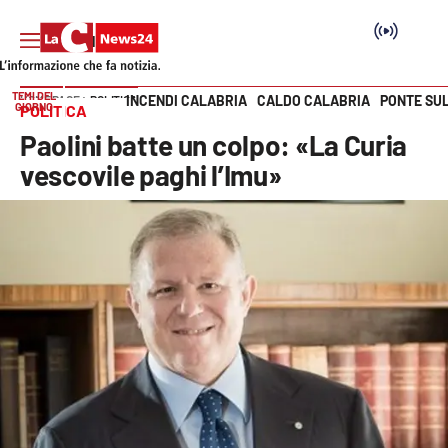
TEMI DEL
INCENDI CALABRIA
CALDO CALABRIA
PONTE SU
HOME PAGE
POLITICA
GIORNO
POLITICA
Vai
Paolini batte un colpo: «La Curia
SEZIONI
vescovile paghi l’Imu»
Cronaca
Politica
Attualità
Economia e lavoro
Italia Mondo