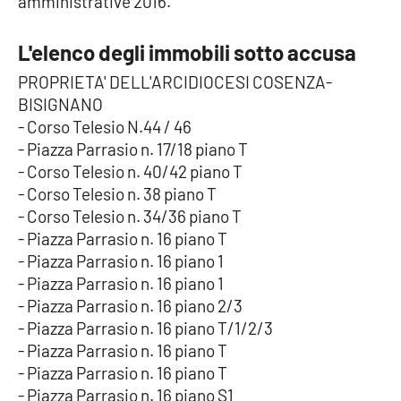
amministrative 2016.
Lacplay.it
L'elenco degli immobili sotto accusa
Lactv.it
PROPRIETA' DELL'ARCIDIOCESI COSENZA-
Laconair.it
BISIGNANO
- Corso Telesio N.44 / 46
Lacitymag.it
- Piazza Parrasio n. 17/18 piano T
- Corso Telesio n. 40/42 piano T
Lacapitalenews.it
- Corso Telesio n. 38 piano T
- Corso Telesio n. 34/36 piano T
Ilreggino.it
- Piazza Parrasio n. 16 piano T
- Piazza Parrasio n. 16 piano 1
Cosenzachannel.it
- Piazza Parrasio n. 16 piano 1
- Piazza Parrasio n. 16 piano 2/3
Ilvibonese.it
- Piazza Parrasio n. 16 piano T/1/2/3
- Piazza Parrasio n. 16 piano T
Catanzarochannel.it
- Piazza Parrasio n. 16 piano T
- Piazza Parrasio n. 16 piano S1