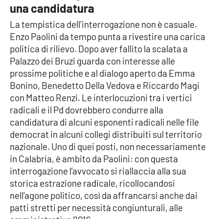
PROGETTI
SPECIALI
una candidatura
La tempistica dell’interrogazione non è casuale.
Buona Sanità Calabria
Enzo Paolini da tempo punta a rivestire una carica
politica di rilievo. Dopo aver fallito la scalata a
Palazzo dei Bruzi guarda con interesse alle
LA
CALABRIAVISIONE
prossime politiche e al dialogo aperto da Emma
Bonino, Benedetto Della Vedova e Riccardo Magi
Destinazioni
con Matteo Renzi. Le interlocuzioni tra i vertici
radicali e il Pd dovrebbero condurre alla
Eventi
candidatura di alcuni esponenti radicali nelle file
democrat in alcuni collegi distribuiti sul territorio
Food
nazionale. Uno di quei posti, non necessariamente
in Calabria, è ambito da Paolini: con questa
Storie
interrogazione l’avvocato si riallaccia alla sua
storica estrazione radicale, ricollocandosi
nell’agone politico, così da affrancarsi anche dai
LAC
NETWORK
patti stretti per necessità congiunturali, alle