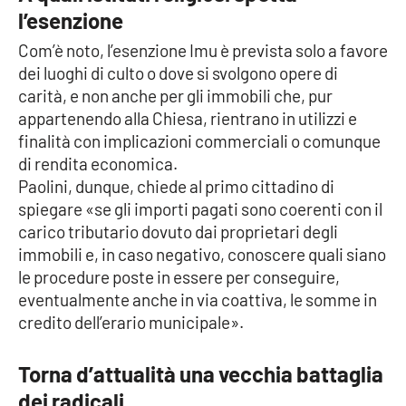
l’esenzione
Parchi Marini Calabria
Com’è noto, l’esenzione Imu è prevista solo a favore
Leggendo Alvaro insieme
dei luoghi di culto o dove si svolgono opere di
carità, e non anche per gli immobili che, pur
Imprese Di Calabria
appartenendo alla Chiesa, rientrano in utilizzi e
finalità con implicazioni commerciali o comunque
Le perfidie di Antonella Grippo
di rendita economica.
Paolini, dunque, chiede al primo cittadino di
Venti di comunicazione
spiegare «se gli importi pagati sono coerenti con il
carico tributario dovuto dai proprietari degli
immobili e, in caso negativo, conoscere quali siano
STREAMING
le procedure poste in essere per conseguire,
eventualmente anche in via coattiva, le somme in
LaC TV
credito dell’erario municipale».
LaC Network
Torna d’attualità una vecchia battaglia
dei radicali
LaC OnAir