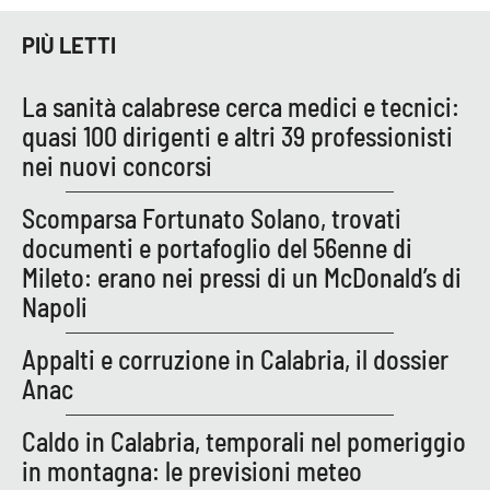
PROGETTI
SPECIALI
PIÙ LETTI
Buona Sanità Calabria
La sanità calabrese cerca medici e tecnici:
quasi 100 dirigenti e altri 39 professionisti
LA
CALABRIAVISIONE
nei nuovi concorsi
Destinazioni
Scomparsa Fortunato Solano, trovati
documenti e portafoglio del 56enne di
Eventi
Mileto: erano nei pressi di un McDonald’s di
Napoli
Food
Appalti e corruzione in Calabria, il dossier
Storie
Anac
Caldo in Calabria, temporali nel pomeriggio
LAC
NETWORK
in montagna: le previsioni meteo