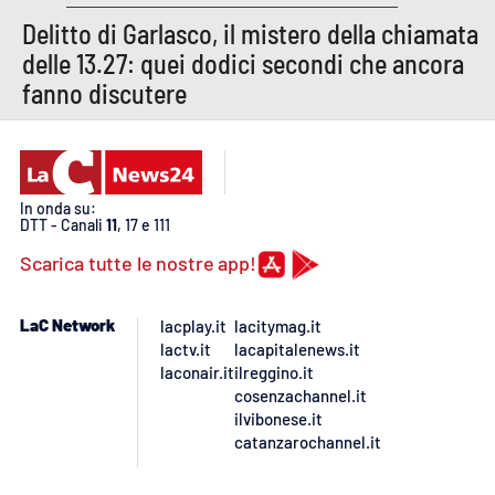
Lacplay.it
Delitto di Garlasco, il mistero della chiamata
delle 13.27: quei dodici secondi che ancora
Lactv.it
fanno discutere
Laconair.it
Lacitymag.it
In onda su:
DTT - Canali
11
, 17 e 111
Lacapitalenews.it
Scarica tutte le nostre app!
Ilreggino.it
LaC Network
lacplay.it
lacitymag.it
Cosenzachannel.it
lactv.it
lacapitalenews.it
laconair.it
ilreggino.it
cosenzachannel.it
Ilvibonese.it
ilvibonese.it
catanzarochannel.it
Catanzarochannel.it