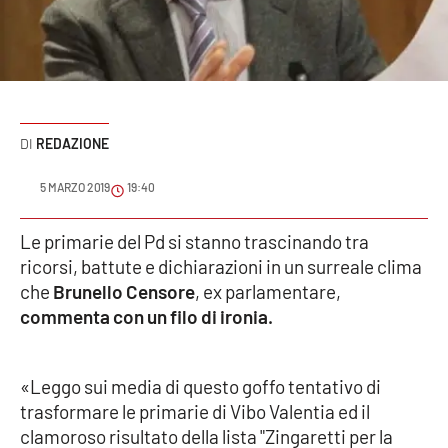
Sanità
Sport
Cultura
REDAZIONE
Podcast
5 MARZO 2019
19:40
Meteo
Le primarie del Pd si stanno trascinando tra
ricorsi, battute e dichiarazioni in un surreale clima
Editoriali
che
Brunello Censore
, ex parlamentare,
commenta con un filo di ironia.
VIDEO
«Leggo sui media di questo goffo tentativo di
Ambiente
trasformare le primarie di Vibo Valentia ed il
clamoroso risultato della lista "Zingaretti per la
Cronaca