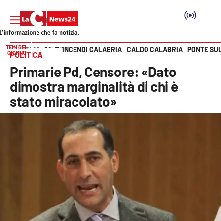
TEMI DEL
INCENDI CALABRIA
CALDO CALABRIA
PONTE SU
HOME PAGE
POLITICA
GIORNO
POLITICA
Vai
Primarie Pd, Censore: «Dato
SEZIONI
dimostra marginalità di chi è
stato miracolato»
Cronaca
Politica
Attualità
Economia e lavoro
Italia Mondo