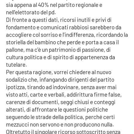
sia appena al 40% nel partito regionale e
Parchi Marini Calabria
nell'elettorato del pd.
Di fronte a questi dati, ricorsi inutili e privi di
Leggendo Alvaro insieme
fondamento e comunicati rabbiosi sarebbero da
accogliere col sorriso e l'indifferenza, ricordando la
Imprese Di Calabria
storiella del bambino che perde e porta a casa il
pallone, ma c'è un patrimonio di passione, di
Le perfidie di Antonella Grippo
cultura politica e di spirito di appartenenza da
tutelare.
Venti di comunicazione
Per questa ragione, vorrei chiedere al nuovo
sodalizio che, infangando dirigenti del partito
ipotizza, tirando ad indovinare, senza aver mai
STREAMING
visto atti, carte e verbali, addirittura firme false,
carenze di documenti, seggi chiusi e conteggi
LaC TV
alterati, di affrontare le questioni politiche
seguendo le strade della politica, perché certi
LaC Network
mezzucci non servono e non producono nulla.
Oltretutto il singolare ricorso sottoscritto senza
LaC OnAir