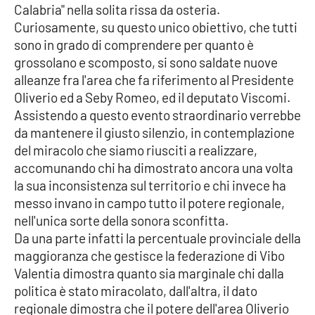
Calabria" nella solita rissa da osteria.
Curiosamente, su questo unico obiettivo, che tutti
Cultura
sono in grado di comprendere per quanto è
grossolano e scomposto, si sono saldate nuove
Economia e Lavoro
alleanze fra l'area che fa riferimento al Presidente
Oliverio ed a Seby Romeo, ed il deputato Viscomi.
Politica
Assistendo a questo evento straordinario verrebbe
da mantenere il giusto silenzio, in contemplazione
Sanità
del miracolo che siamo riusciti a realizzare,
accomunando chi ha dimostrato ancora una volta
Società
la sua inconsistenza sul territorio e chi invece ha
messo invano in campo tutto il potere regionale,
Sport
nell'unica sorte della sonora sconfitta.
Da una parte infatti la percentuale provinciale della
maggioranza che gestisce la federazione di Vibo
RUBRICHE
Valentia dimostra quanto sia marginale chi dalla
politica è stato miracolato, dall'altra, il dato
Good Morning Vietnam
regionale dimostra che il potere dell'area Oliverio