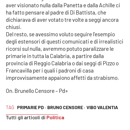
aver visionato nulla dalla Panetta e dalla Achille ci
ha fatto pensare al padre di Di Battista, che
dichiarava di aver votato tre volte a seggi ancora
EDIZIONI
LOCALI
chiusi.
Del resto, se avessimo voluto seguire l'esempio
Catanzaro
degli estensori di questi comunicati e di irrealistici
ricorsi sul nulla, avremmo potuto paralizzare le
Crotone
primarie in tutta la Calabria, a partire dalla
provincia di Reggio Calabria o dai seggi di Pizzo o
Vibo Valentia
Francavilla per i quali i padroni di casa
improvvisamente appaiono affetti da strabismo.
Reggio Calabria
On. Brunello Censore – Pd»
Cosenza
TAG
PRIMARIE PD ·
BRUNO CENSORE ·
VIBO VALENTIA
Lamezia Terme
Tutti gli articoli di
Politica