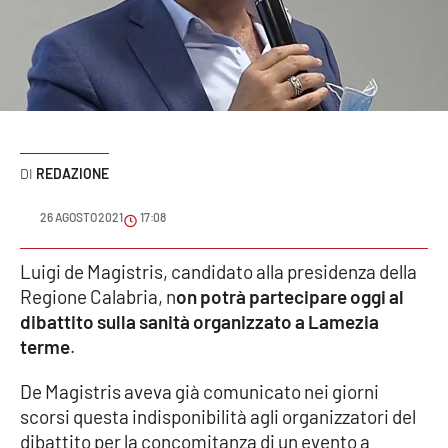
Sanità
Sport
Cultura
Podcast
REDAZIONE
Meteo
26 AGOSTO 2021
17:08
Editoriali
Luigi de Magistris, candidato alla presidenza della
Regione Calabria, n
on potrà partecipare oggi al
dibattito sulla sanità organizzato a Lamezia
terme
.
VIDEO
Ambiente
De Magistris aveva già comunicato nei giorni
scorsi questa indisponibilità agli organizzatori del
Cronaca
dibattito per la concomitanza di un evento a