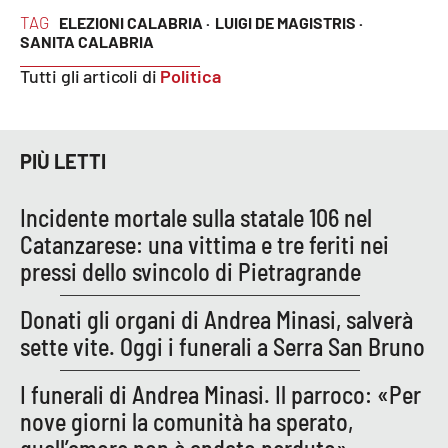
Parchi Marini Calabria
TAG
ELEZIONI CALABRIA ·
LUIGI DE MAGISTRIS ·
SANITA CALABRIA
Leggendo Alvaro insieme
Tutti gli articoli di
Politica
Imprese Di Calabria
PIÙ LETTI
Le perfidie di Antonella Grippo
Incidente mortale sulla statale 106 nel
Venti di comunicazione
Catanzarese: una vittima e tre feriti nei
pressi dello svincolo di Pietragrande
STREAMING
Donati gli organi di Andrea Minasi, salverà
sette vite. Oggi i funerali a Serra San Bruno
LaC TV
I funerali di Andrea Minasi. Il parroco: «Per
LaC Network
nove giorni la comunità ha sperato,
LaC OnAir