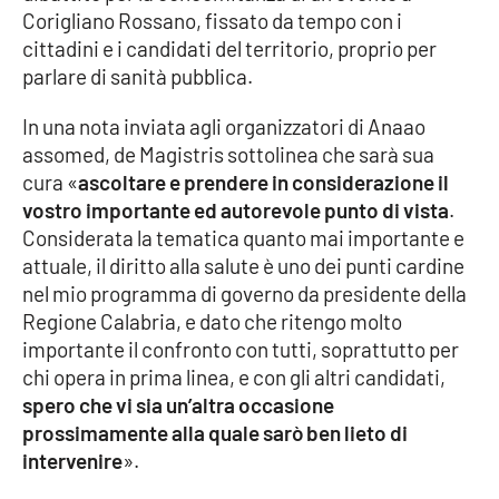
Corigliano Rossano, fissato da tempo con i
cittadini e i candidati del territorio, proprio per
Cultura
parlare di sanità pubblica.
Economia e Lavoro
In una nota inviata agli organizzatori di Anaao
assomed, de Magistris sottolinea che sarà sua
Politica
cura «
ascoltare e prendere in considerazione il
vostro importante ed autorevole punto di vista
.
Sanità
Considerata la tematica quanto mai importante e
attuale, il diritto alla salute è uno dei punti cardine
Società
nel mio programma di governo da presidente della
Regione Calabria, e dato che ritengo molto
Sport
importante il confronto con tutti, soprattutto per
chi opera in prima linea, e con gli altri candidati,
spero che vi sia un’altra occasione
RUBRICHE
prossimamente alla quale sarò ben lieto di
intervenire
».
Good Morning Vietnam