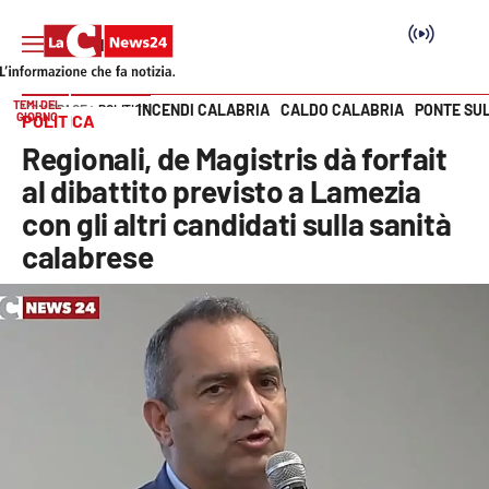
TEMI DEL
INCENDI CALABRIA
CALDO CALABRIA
PONTE SU
HOME PAGE
POLITICA
GIORNO
POLITICA
Vai
Regionali, de Magistris dà forfait
SEZIONI
al dibattito previsto a Lamezia
con gli altri candidati sulla sanità
Cronaca
calabrese
Politica
Attualità
Economia e lavoro
Italia Mondo