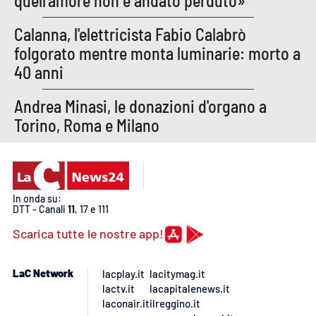
quell’amore non è andato perduto»
Calanna, l'elettricista Fabio Calabrò
folgorato mentre monta luminarie: morto a
EDIZIONI
LOCALI
40 anni
Catanzaro
Andrea Minasi, le donazioni d'organo a
Crotone
Torino, Roma e Milano
Vibo Valentia
Reggio Calabria
In onda su:
DTT - Canali
11
, 17 e 111
Cosenza
Scarica tutte le nostre app!
Lamezia Terme
LaC Network
lacplay.it
lacitymag.it
lactv.it
lacapitalenews.it
laconair.it
ilreggino.it