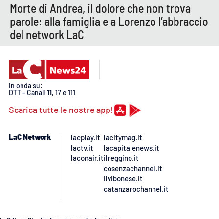
Morte di Andrea, il dolore che non trova
parole: alla famiglia e a Lorenzo l’abbraccio
del network LaC
In onda su:
DTT - Canali
11
, 17 e 111
Scarica tutte le nostre app!
LaC Network
lacplay.it
lacitymag.it
lactv.it
lacapitalenews.it
laconair.it
ilreggino.it
cosenzachannel.it
ilvibonese.it
catanzarochannel.it