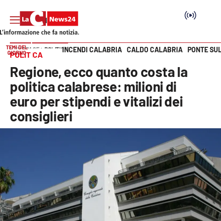
TEMI DEL
INCENDI CALABRIA
CALDO CALABRIA
PONTE SU
HOME PAGE
POLITICA
GIORNO
POLITICA
Vai
Regione, ecco quanto costa la
SEZIONI
politica calabrese: milioni di
euro per stipendi e vitalizi dei
Cronaca
consiglieri
Politica
Attualità
Economia e lavoro
Italia Mondo