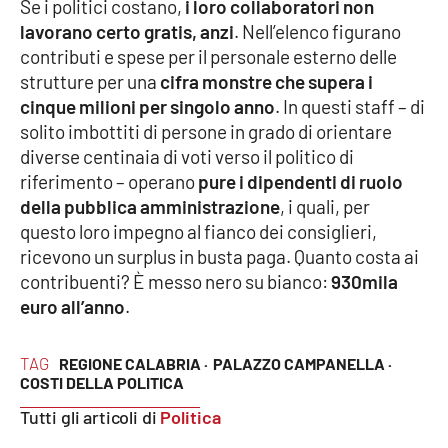
Lacplay.it
Se i politici costano,
i loro collaboratori non
lavorano certo gratis, anzi
. Nell’elenco figurano
contributi e spese per il personale esterno delle
Lactv.it
strutture per una
cifra monstre che supera i
cinque milioni per singolo anno
. In questi staff – di
Laconair.it
solito imbottiti di persone in grado di orientare
diverse centinaia di voti verso il politico di
Lacitymag.it
riferimento – operano
pure i dipendenti di ruolo
della pubblica amministrazione
, i quali, per
Lacapitalenews.it
questo loro impegno al fianco dei consiglieri,
ricevono un surplus in busta paga. Quanto costa ai
Ilreggino.it
contribuenti? È messo nero su bianco:
930mila
euro all’anno
.
Cosenzachannel.it
Ilvibonese.it
TAG
REGIONE CALABRIA ·
PALAZZO CAMPANELLA ·
COSTI DELLA POLITICA
Catanzarochannel.it
Tutti gli articoli di
Politica