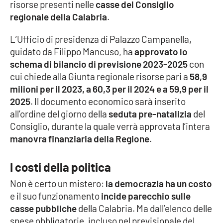
risorse presenti nelle
casse del Consiglio
regionale della Calabria
.
Cultura
L’Ufficio di presidenza di Palazzo Campanella,
Economia e Lavoro
guidato da Filippo Mancuso, ha
approvato lo
schema di bilancio di previsione 2023-2025
con
Politica
cui chiede alla Giunta regionale risorse pari a
58,9
milioni per il 2023, a 60,3 per il 2024 e a 59,9 per il
Sanità
2025
. Il documento economico sarà inserito
all’ordine del giorno della
seduta pre-natalizia
del
Società
Consiglio, durante la quale verrà approvata l’intera
manovra finanziaria della Regione
.
Sport
I costi della politica
Non è certo un mistero:
la democrazia ha un costo
RUBRICHE
e il suo funzionamento
incide parecchio sulle
Good Morning Vietnam
casse pubbliche
della Calabria. Ma dall’elenco delle
spese obbligatorie, incluso nel previsionale del