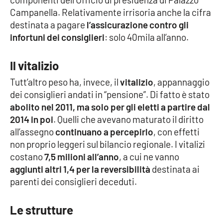
PROGETTI
SPECIALI
Campanella. Relativamente irrisoria anche la cifra
destinata a pagare
l’assicurazione contro gli
Buona Sanità Calabria
infortuni dei consiglieri
: solo 40mila all’anno.
Il vitalizio
LA
CALABRIAVISIONE
Tutt’altro peso ha, invece, il
vitalizio
, appannaggio
Destinazioni
dei consiglieri andati in “pensione”. Di fatto è stato
abolito nel 2011, ma solo per gli eletti a partire dal
Eventi
2014 in poi
. Quelli che avevano maturato il diritto
all’assegno
continuano a percepirlo
, con effetti
Food
non proprio leggeri sul bilancio regionale. I vitalizi
costano
7,5 milioni all’anno
, a cui ne vanno
Storie
aggiunti altri 1,4 per la reversibilità
destinata ai
parenti dei consiglieri deceduti.
LAC
NETWORK
Le strutture