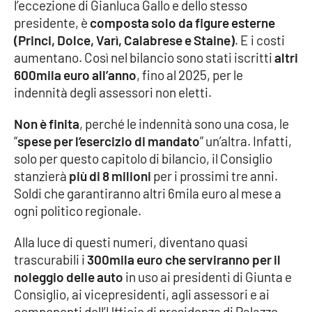
l’eccezione di Gianluca Gallo e dello stesso
presidente, è
composta solo da figure esterne
(Princi, Dolce, Varì, Calabrese e Staine)
. E i costi
EDIZIONI
LOCALI
aumentano. Così nel bilancio sono stati iscritti
altri
600mila euro all’anno
, fino al 2025, per le
Catanzaro
indennità degli assessori non eletti.
Crotone
Non è finita
, perché le indennità sono una cosa, le
“
spese per l’esercizio di mandato
” un’altra. Infatti,
Vibo Valentia
solo per questo capitolo di bilancio, il Consiglio
stanzierà
più di 8 milioni
per i prossimi tre anni.
Reggio Calabria
Soldi che garantiranno altri 6mila euro al mese a
ogni politico regionale.
Cosenza
Alla luce di questi numeri, diventano quasi
trascurabili i
300mila euro che serviranno per il
Lamezia Terme
noleggio delle auto
in uso ai presidenti di Giunta e
Consiglio, ai vicepresidenti, agli assessori e ai
componenti dell’Ufficio di presidenza di Palazzo