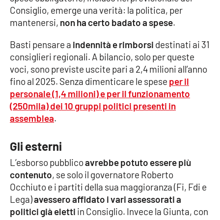
Consiglio, emerge una verità: la politica, per
Parchi Marini Calabria
mantenersi,
non ha certo badato a spese
.
Leggendo Alvaro insieme
Basti pensare a
indennità e rimborsi
destinati ai 31
consiglieri regionali. A bilancio, solo per queste
Imprese Di Calabria
voci, sono previste uscite pari a 2,4 milioni all’anno
fino al 2025. Senza dimenticare le spese
per il
Le perfidie di Antonella Grippo
personale (1,4 milioni) e per il funzionamento
(250mila) dei 10 gruppi politici presenti in
Venti di comunicazione
assemblea
.
Gli esterni
STREAMING
L’esborso pubblico
avrebbe potuto essere più
LaC TV
contenuto
, se solo il governatore Roberto
Occhiuto e i partiti della sua maggioranza (Fi, Fdi e
LaC Network
Lega)
avessero affidato i vari assessorati a
politici già eletti
in Consiglio. Invece la Giunta, con
LaC OnAir