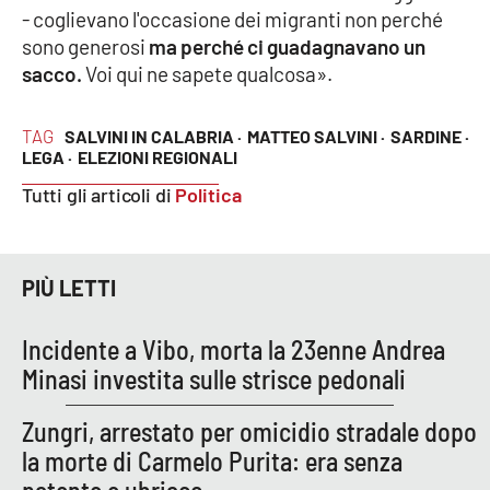
- coglievano l'occasione dei migranti non perché
sono generosi
ma perché ci guadagnavano un
sacco.
Voi qui ne sapete qualcosa».
EDIZIONI
LOCALI
Catanzaro
TAG
SALVINI IN CALABRIA ·
MATTEO SALVINI ·
SARDINE ·
LEGA ·
ELEZIONI REGIONALI
Crotone
Tutti gli articoli di
Politica
Vibo Valentia
PIÙ LETTI
Reggio Calabria
Incidente a Vibo, morta la 23enne Andrea
Cosenza
Minasi investita sulle strisce pedonali
Lamezia Terme
Zungri, arrestato per omicidio stradale dopo
la morte di Carmelo Purita: era senza