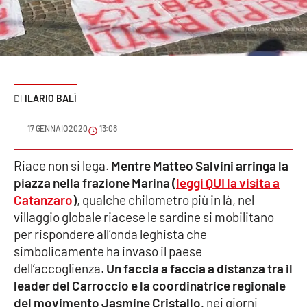
Sanità
Sport
Cultura
ILARIO BALÌ
Podcast
17 GENNAIO 2020
13:08
Meteo
Riace non si lega.
Mentre Matteo Salvini arringa la
piazza nella frazione Marina (
leggi QUI la visita a
Editoriali
Catanzaro
)
, qualche chilometro più in là, nel
villaggio globale riacese le sardine si mobilitano
per rispondere all’onda leghista che
VIDEO
simbolicamente ha invaso il paese
Ambiente
dell’accoglienza.
Un faccia a faccia a distanza tra il
leader del Carroccio e la coordinatrice regionale
Cronaca
del movimento Jasmine Cristallo,
nei giorni