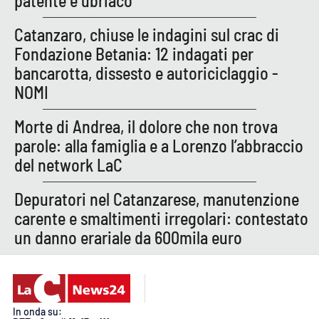
patente e ubriaco
PROGETTI
SPECIALI
Catanzaro, chiuse le indagini sul crac di
Buona Sanità Calabria
Fondazione Betania: 12 indagati per
bancarotta, dissesto e autoriciclaggio -
NOMI
LA
CALABRIAVISIONE
Morte di Andrea, il dolore che non trova
Destinazioni
parole: alla famiglia e a Lorenzo l’abbraccio
Eventi
del network LaC
Depuratori nel Catanzarese, manutenzione
Food
carente e smaltimenti irregolari: contestato
Storie
un danno erariale da 600mila euro
LAC
NETWORK
In onda su: