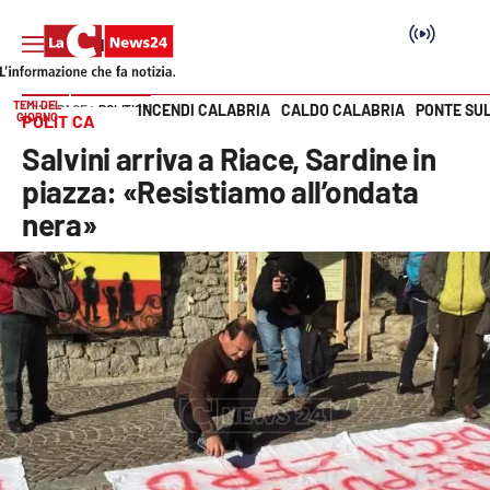
TEMI DEL
INCENDI CALABRIA
CALDO CALABRIA
PONTE SU
HOME PAGE
POLITICA
GIORNO
POLITICA
Vai
Salvini arriva a Riace, Sardine in
SEZIONI
piazza: «Resistiamo all’ondata
nera»
Cronaca
Politica
Attualità
Economia e lavoro
Italia Mondo