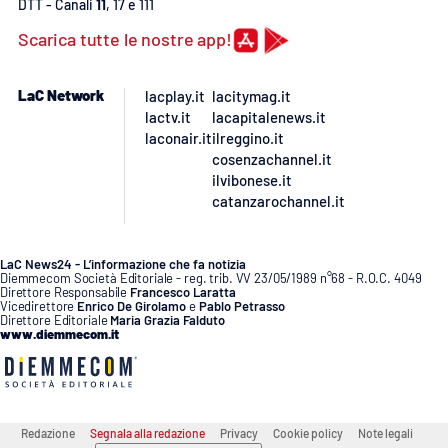
Lacplay.it
DTT - Canali
11
, 17 e 111
Scarica tutte le nostre app!
Lactv.it
LaC Network
lacplay.it
lacitymag.it
Laconair.it
lactv.it
lacapitalenews.it
laconair.it
ilreggino.it
Lacitymag.it
cosenzachannel.it
ilvibonese.it
catanzarochannel.it
Lacapitalenews.it
Ilreggino.it
LaC News24 - L’informazione che fa notizia
Diemmecom Società Editoriale - reg. trib. VV 23/05/1989 n°68 - R.O.C. 4049
Direttore Responsabile
Francesco Laratta
Vicedirettore
Enrico De Girolamo
e
Pablo Petrasso
Cosenzachannel.it
Direttore Editoriale
Maria Grazia Falduto
www.diemmecom.it
Ilvibonese.it
Catanzarochannel.it
Redazione
Segnala alla redazione
Privacy
Cookie policy
Note legali