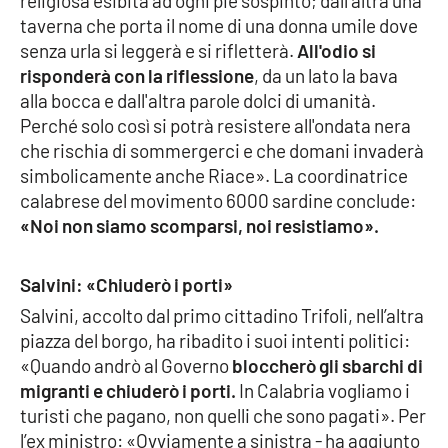
religiosa esibita ad ogni piè sospinto; dall'altra una
Parchi Marini Calabria
taverna che porta il nome di una donna umile dove
senza urla si leggerà e si rifletterà.
All'odio si
Leggendo Alvaro insieme
risponderà con la riflessione
, da un lato la bava
alla bocca e dall'altra parole dolci di umanità.
Imprese Di Calabria
Perché solo così si potrà resistere all'ondata nera
che rischia di sommergerci e che domani invaderà
Le perfidie di Antonella Grippo
simbolicamente anche Riace». La coordinatrice
calabrese del movimento 6000 sardine conclude:
Venti di comunicazione
«Noi non siamo scomparsi, noi resistiamo».
Salvini: «Chiuderò i porti»
STREAMING
Salvini, accolto dal primo cittadino Trifoli, nell’altra
piazza del borgo, ha ribadito i suoi intenti politici:
LaC TV
«Quando andrò al Governo
bloccherò gli sbarchi di
migranti e chiuderò i porti.
In Calabria vogliamo i
LaC Network
turisti che pagano, non quelli che sono pagati». Per
l’ex ministro: «Ovviamente a sinistra - ha aggiunto
LaC OnAir