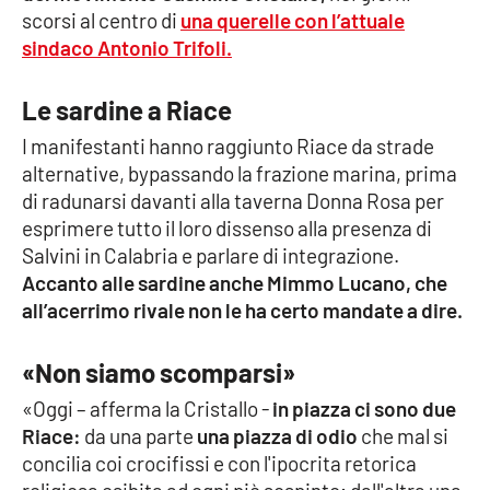
scorsi al centro di
una querelle con l’attuale
sindaco Antonio Trifoli.
Cultura
Economia e Lavoro
Le sardine a Riace
I manifestanti hanno raggiunto Riace da strade
Politica
alternative, bypassando la frazione marina, prima
di radunarsi davanti alla taverna Donna Rosa per
Sanità
esprimere tutto il loro dissenso alla presenza di
Salvini in Calabria e parlare di integrazione.
Società
Accanto alle sardine anche Mimmo Lucano, che
all’acerrimo rivale non le ha certo mandate a dire.
Sport
«Non siamo scomparsi»
«Oggi – afferma la Cristallo -
in piazza ci sono due
RUBRICHE
Riace:
da una parte
una piazza di odio
che mal si
Good Morning Vietnam
concilia coi crocifissi e con l'ipocrita retorica