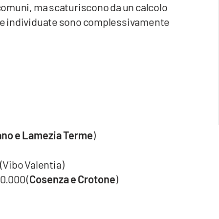
i comuni, ma scaturiscono da un calcolo
asce individuate sono complessivamente
ano e Lamezia Terme
)
(Vibo Valentia)
0.000 (
Cosenza e Crotone
)