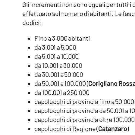
Gli incrementi non sono uguali per tutti 
Food
effettuato sul numero di abitanti. Le f
Storie
dodici:
Fino a 3.000 abitanti
LaC
Network
da 3.001 a 5.000
Lacplay.it
da 5.001 a 10.000
da 10.001 a 30.000
Lactv.it
da 30.001 a 50.000
da 50.001 a 100.000 (
Corigliano Ross
Laconair.it
da 100.001 a 250.000
Lacitymag.it
capoluoghi di provincia fino a 50.000 
capoluoghi di provincia da 50.001 a 10
Lacapitalenews.it
capoluoghi di provincia oltre 100.000
Ilreggino.it
capoluoghi di Regione (
Catanzaro
)