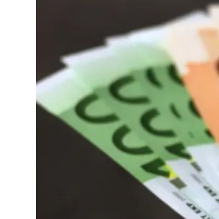
Cultura
Podcast
Meteo
Editoriali
Video
Ambiente
Cronaca
Cultura
Economia e Lavoro