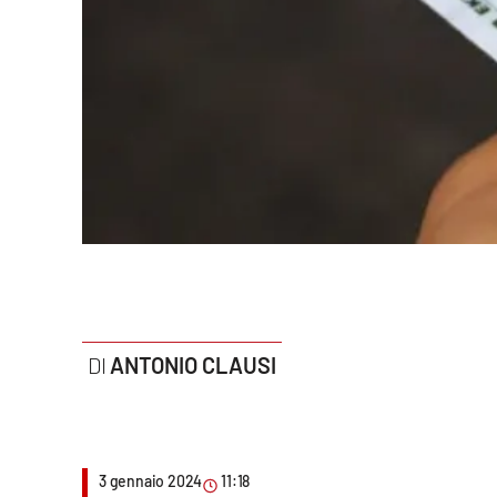
Politica
Sanità
Società
Sport
Rubriche
Good Morning Vietnam
Parchi Marini Calabria
ANTONIO CLAUSI
Leggendo Alvaro insieme
Imprese Di Calabria
3 gennaio 2024
11:18
Le perfidie di Antonella Grippo