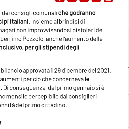
i dei consigli comunali
che godranno
ipi italiani
. Insieme al brindisi di
magari non improvvisandosi pistoleri de’
leberrimo Pozzolo, anche l’aumento delle
onclusivo, per gli stipendi degli
i bilancio approvata il 29 dicembre del 2021.
li aumenti per ciò che concerneva
le
o
. Di conseguenza, dal primo gennaio si è
 mensile percepibile dai consiglieri
ennità del primo cittadino.
e