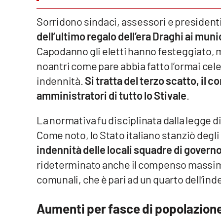
Venti di comunicazione
Sorridono sindaci, assessori e president
dell’ultimo regalo dell’era Draghi ai munic
Capodanno gli eletti hanno festeggiato, 
Streaming
noantri come pare abbia fatto l’ormai ce
LaC TV
indennità.
Si tratta del terzo scatto, il c
LaC Network
amministratori di tutto lo Stivale
.
LaC OnAir
La normativa fu disciplinata dalla legge d
Come noto, lo Stato italiano stanziò deg
Edizioni
indennità delle locali squadre di govern
locali
rideterminato anche il compenso massimo
Catanzaro
comunali, che è pari ad un quarto dell’ind
Crotone
Aumenti per fasce di popolazion
Vibo Valentia