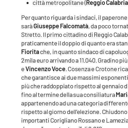
città metropolitane (
Reggio Calabri
Cosenzachannel.it
Per quanto riguarda i sindaci, il paperone 
Ilvibonese.it
sarà
Giuseppe Falcomatà
, da poco tornat
Catanzarochannel.it
Stretto. Il primo cittadino di Reggio Cala
praticamente il doppio di quanto era stanzi
Fiorita
che, in quanto sindaco di capoluog
App
2mila euro arrivando a 11.040. Gradino pi
Android
e
Vincenzo Voce
. Cosenza e Crotone ricad
Apple
che garantisce ai due massimi esponenti 
più che raddoppiato rispetto al gennaio di
fino al termine della sua consiliatura
Mari
appartenendo ad una categoria differente. 
Vai
rispetto al giorno dell’elezione. Chiudono
importanti Corigliano Rossano e Lamezi