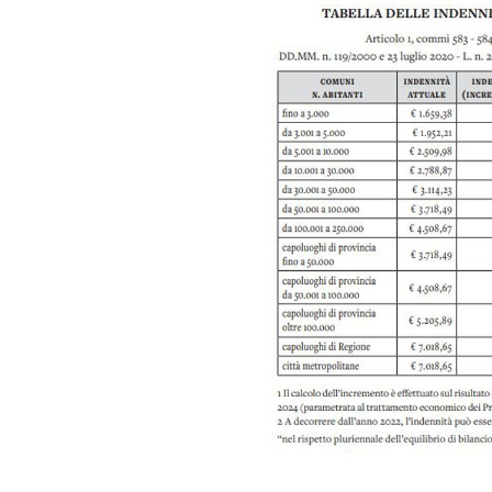
Reggio Calabria
Cosenza
Lamezia Terme
Progetti
speciali
Buona Sanità Calabria
La
Calabriavisione
Destinazioni
Eventi