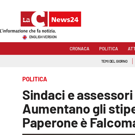
Sezioni
ENGLISH VERSION
Cronaca
CRONACA
POLITICA
AT
Politica
TEMI DEL GIORNO
Attualità
POLITICA
Economia e lavoro
Sindaci e assessori 
Italia Mondo
Aumentano gli stipend
Sanità
Paperone è Falcom
Sport