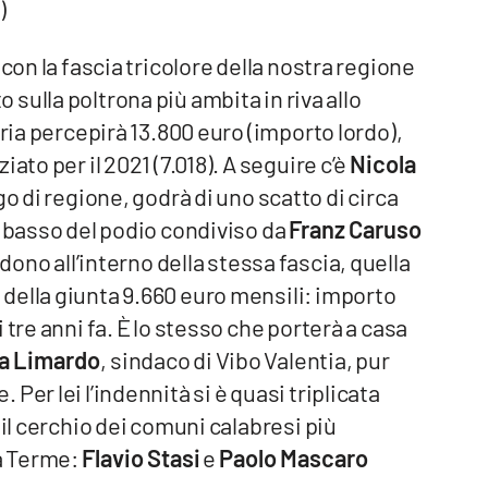
a
)
con la fascia tricolore della nostra regione
o sulla poltrona più ambita in riva allo
bria percepirà 13.800 euro (importo lordo),
ato per il 2021 (7.018). A seguire c’è
Nicola
o di regione, godrà di uno scatto di circa
ù basso del podio condiviso da
Franz Caruso
ono all’interno della stessa fascia, quella
della giunta 9.660 euro mensili: importo
 tre anni fa. È lo stesso che porterà a casa
a Limardo
, sindaco di Vibo Valentia, pur
Per lei l’indennità si è quasi triplicata
 il cerchio dei comuni calabresi più
a Terme:
Flavio Stasi
e
Paolo Mascaro