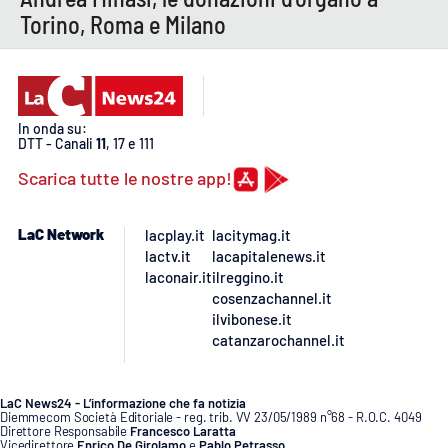
PROGETTI
SPECIALI
Torino, Roma e Milano
Buona Sanità Calabria
LA
In onda su:
CALABRIAVISIONE
DTT - Canali
11
, 17 e 111
Destinazioni
Scarica tutte le nostre app!
Eventi
LaC Network
lacplay.it
lacitymag.it
lactv.it
lacapitalenews.it
Food
laconair.it
ilreggino.it
cosenzachannel.it
ilvibonese.it
Storie
catanzarochannel.it
LAC
LaC News24 - L’informazione che fa notizia
NETWORK
Diemmecom Società Editoriale - reg. trib. VV 23/05/1989 n°68 - R.O.C. 4049
Direttore Responsabile
Francesco Laratta
Vicedirettore
Enrico De Girolamo
e
Pablo Petrasso