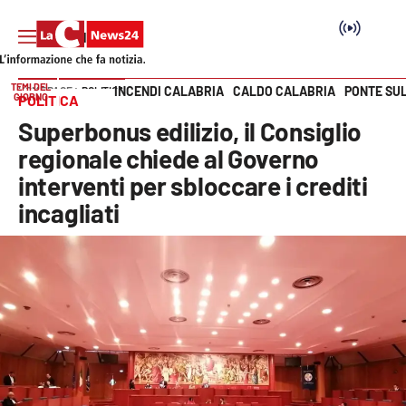
TEMI DEL
INCENDI CALABRIA
CALDO CALABRIA
PONTE SU
HOME PAGE
POLITICA
GIORNO
POLITICA
Vai
Superbonus edilizio, il Consiglio
SEZIONI
regionale chiede al Governo
interventi per sbloccare i crediti
Cronaca
incagliati
Politica
Attualità
Economia e lavoro
Italia Mondo