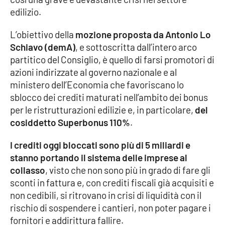
edilizio.
Cultura
L’obiettivo della
mozione proposta da Antonio Lo
Schiavo (demA)
, e sottoscritta dall’intero arco
Economia e Lavoro
partitico del Consiglio, è quello di farsi promotori di
azioni indirizzate al governo nazionale e al
Politica
ministero dell’Economia che favoriscano lo
sblocco dei crediti maturati nell’ambito dei bonus
Sanità
per le ristrutturazioni edilizie e, in particolare,
del
cosiddetto Superbonus 110%
.
Società
I crediti oggi bloccati sono più di 5 miliardi e
Sport
stanno portando il sistema delle imprese al
collasso
, visto che non sono più in grado di fare gli
sconti in fattura e, con crediti fiscali già acquisiti e
RUBRICHE
non cedibili, si ritrovano in crisi di liquidità con il
rischio di sospendere i cantieri, non poter pagare i
Good Morning Vietnam
fornitori e addirittura fallire.