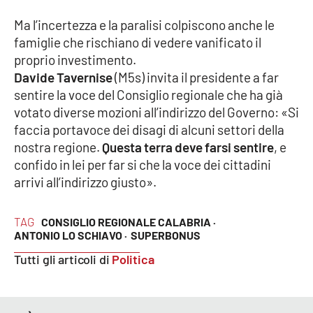
Parchi Marini Calabria
Ma l’incertezza e la paralisi colpiscono anche le
famiglie che rischiano di vedere vanificato il
Leggendo Alvaro insieme
proprio investimento.
Davide Tavernise
(M5s) invita il presidente a far
Imprese Di Calabria
sentire la voce del Consiglio regionale che ha già
votato diverse mozioni all’indirizzo del Governo: «Si
Le perfidie di Antonella Grippo
faccia portavoce dei disagi di alcuni settori della
nostra regione.
Questa terra deve farsi sentire
, e
Venti di comunicazione
confido in lei per far si che la voce dei cittadini
arrivi all’indirizzo giusto».
STREAMING
TAG
CONSIGLIO REGIONALE CALABRIA ·
ANTONIO LO SCHIAVO ·
SUPERBONUS
LaC TV
Tutti gli articoli di
Politica
LaC Network
LaC OnAir