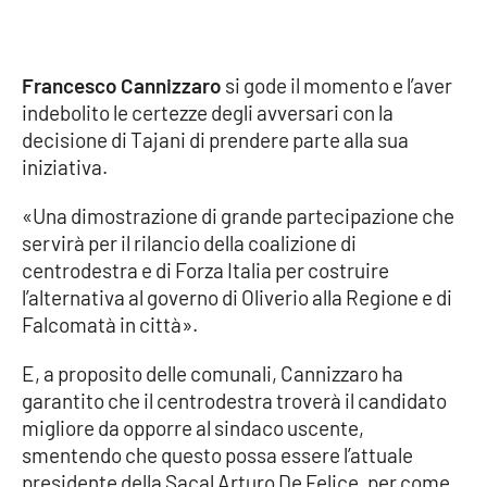
APP
Francesco Cannizzaro
si gode il momento e l’aver
Android
indebolito le certezze degli avversari con la
decisione di Tajani di prendere parte alla sua
Apple
iniziativa.
«Una dimostrazione di grande partecipazione che
servirà per il rilancio della coalizione di
centrodestra e di Forza Italia per costruire
l’alternativa al governo di Oliverio alla Regione e di
Falcomatà in città».
E, a proposito delle comunali, Cannizzaro ha
garantito che il centrodestra troverà il candidato
migliore da opporre al sindaco uscente,
smentendo che questo possa essere l’attuale
presidente della Sacal Arturo De Felice, per come