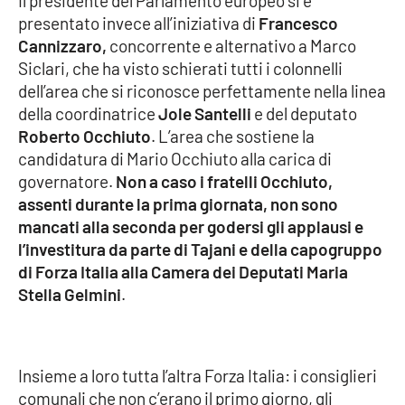
Il presidente del Parlamento europeo si è
Parchi Marini Calabria
presentato invece all’iniziativa di
Francesco
Cannizzaro,
concorrente e alternativo a Marco
Leggendo Alvaro insieme
Siclari, che ha visto schierati tutti i colonnelli
dell’area che si riconosce perfettamente nella linea
Imprese Di Calabria
della coordinatrice
Jole Santelli
e del deputato
Roberto Occhiuto
. L’area che sostiene la
Le perfidie di Antonella Grippo
candidatura di Mario Occhiuto alla carica di
governatore.
Non a caso i fratelli Occhiuto,
Venti di comunicazione
assenti durante la prima giornata, non sono
mancati alla seconda per godersi gli applausi e
l’investitura da parte di Tajani e della capogruppo
di Forza Italia alla Camera dei Deputati Maria
STREAMING
Stella Gelmini
.
LaC TV
LaC Network
Insieme a loro tutta l’altra Forza Italia: i consiglieri
comunali che non c’erano il primo giorno, gli
LaC OnAir