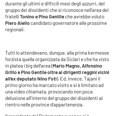
durante gli ultimi e difficili mesi degli azzurri, del
gruppo dei dissidenti che si riconosce nell’area dei
Cultura
fratelli
Tonino e Pino Gentile
che avrebbe voluto
Piero Aiello
candidato governatore alle prossime
Economia e Lavoro
regionali.
Politica
Sanità
Tutti lo attendevano, dunque, alla prima kermesse
forzista quella organizzata da Siclari e che ha visto
Società
in platea i big dell’area (
Mario Magno, Alfonsino
Grillo e Pino Gentile oltre ai dirigenti reggini vicini
Sport
all’ex deputato Nino Foti
). Ed, invece, Tajani il
primo giorno ha marcato visito e si è limitato ad
una video chiamata, provocando non poca
RUBRICHE
delusione all’interno del gruppo dei dissidenti al
rientro nelle province d’appartenenza.
Good Morning Vietnam