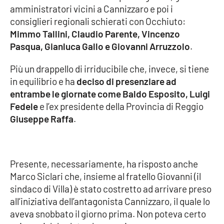
amministratori vicini a Cannizzaro e poi i
consiglieri regionali schierati con Occhiuto:
Mimmo Tallini, Claudio Parente, Vincenzo
EDIZIONI
LOCALI
Pasqua, Gianluca Gallo e Giovanni Arruzzolo
.
Catanzaro
Più un drappello di irriducibile che, invece, si tiene
in equilibrio e ha
deciso di presenziare ad
Crotone
entrambe le giornate come Baldo Esposito, Luigi
Fedele
e l’ex presidente della Provincia di Reggio
Vibo Valentia
Giuseppe Raffa
.
Reggio Calabria
Cosenza
Presente, necessariamente, ha risposto anche
Marco Siclari che, insieme al fratello Giovanni (il
Lamezia Terme
sindaco di Villa) è stato costretto ad arrivare preso
all’iniziativa dell’antagonista Cannizzaro, il quale lo
aveva snobbato il giorno prima. Non poteva certo