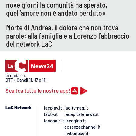
nove giorni la comunità ha sperato,
quell’amore non è andato perduto»
Morte di Andrea, il dolore che non trova
parole: alla famiglia e a Lorenzo l’abbraccio
del network LaC
In onda su:
DTT - Canali
11
, 17 e 111
Scarica tutte le nostre app!
LaC Network
lacplay.it
lacitymag.it
lactv.it
lacapitalenews.it
laconair.it
ilreggino.it
cosenzachannel.it
ilvibonese.it