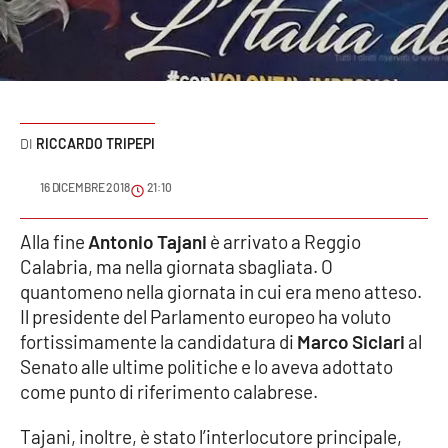
Sanità
Sport
Cultura
RICCARDO TRIPEPI
Podcast
16 DICEMBRE 2018
21:10
Meteo
Alla fine
Antonio Tajani
è arrivato a Reggio
Calabria, ma nella giornata sbagliata. O
Editoriali
quantomeno nella giornata in cui era meno atteso.
Il presidente del Parlamento europeo ha voluto
fortissimamente la candidatura di
Marco Siclari
al
VIDEO
Senato alle ultime politiche e lo aveva adottato
Ambiente
come punto di riferimento calabrese.
Tajani, inoltre, è stato l’interlocutore principale,
Cronaca