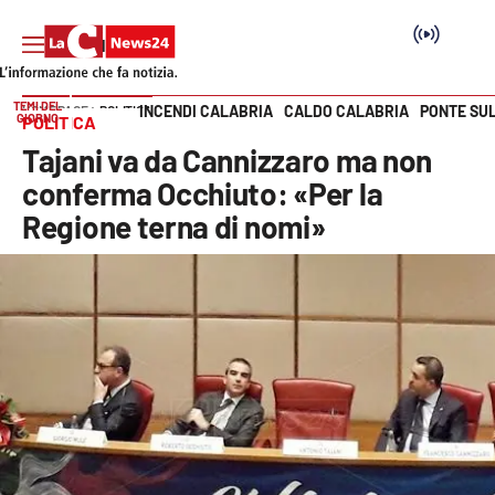
TEMI DEL
INCENDI CALABRIA
CALDO CALABRIA
PONTE SU
HOME PAGE
POLITICA
GIORNO
POLITICA
Vai
Tajani va da Cannizzaro ma non
SEZIONI
conferma Occhiuto: «Per la
Regione terna di nomi»
Cronaca
Politica
Attualità
Economia e lavoro
Italia Mondo