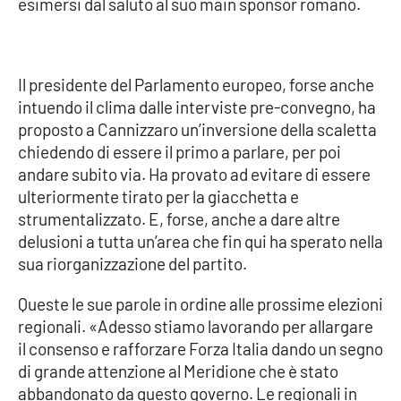
esimersi dal saluto al suo main sponsor romano.
PROGETTI
SPECIALI
Buona Sanità Calabria
Il presidente del Parlamento europeo, forse anche
intuendo il clima dalle interviste pre-convegno, ha
LA
CALABRIAVISIONE
proposto a Cannizzaro un’inversione della scaletta
chiedendo di essere il primo a parlare, per poi
Destinazioni
andare subito via. Ha provato ad evitare di essere
ulteriormente tirato per la giacchetta e
Eventi
strumentalizzato. E, forse, anche a dare altre
delusioni a tutta un’area che fin qui ha sperato nella
Food
sua riorganizzazione del partito.
Storie
Queste le sue parole in ordine alle prossime elezioni
regionali. «Adesso stiamo lavorando per allargare
il consenso e rafforzare Forza Italia dando un segno
LAC
NETWORK
di grande attenzione al Meridione che è stato
abbandonato da questo governo. Le regionali in