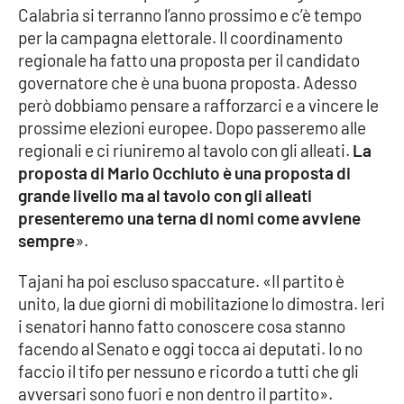
Lacplay.it
Calabria si terranno l’anno prossimo e c’è tempo
per la campagna elettorale. Il coordinamento
Lactv.it
regionale ha fatto una proposta per il candidato
governatore che è una buona proposta. Adesso
Laconair.it
però dobbiamo pensare a rafforzarci e a vincere le
prossime elezioni europee. Dopo passeremo alle
Lacitymag.it
regionali e ci riuniremo al tavolo con gli alleati.
La
proposta di Mario Occhiuto è una proposta di
Lacapitalenews.it
grande livello ma al tavolo con gli alleati
presenteremo una terna di nomi come avviene
Ilreggino.it
sempre
».
Tajani ha poi escluso spaccature. «Il partito è
Cosenzachannel.it
unito, la due giorni di mobilitazione lo dimostra. Ieri
i senatori hanno fatto conoscere cosa stanno
Ilvibonese.it
facendo al Senato e oggi tocca ai deputati. Io no
faccio il tifo per nessuno e ricordo a tutti che gli
Catanzarochannel.it
avversari sono fuori e non dentro il partito».