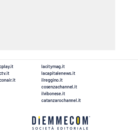
cplay.it
lacitymag.it
ctv.it
lacapitalenews.it
conair.it
ilreggino.it
cosenzachannel.it
ilvibonese.it
catanzarochannel.it