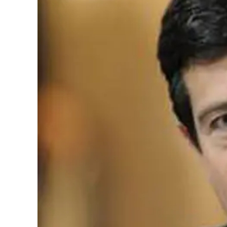
Cultura
Podcast
Meteo
Editoriali
Video
Ambiente
Cronaca
Cultura
Economia e Lavoro