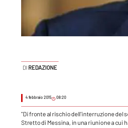
Politica
Sanità
Società
Sport
Rubriche
REDAZIONE
Good Morning Vietnam
Parchi Marini Calabria
Leggendo Alvaro insieme
4 febbraio 2015
08:20
Imprese Di Calabria
"Di fronte al rischio dell'interruzione del
Stretto di Messina, in una riunione a cui 
Le perfidie di Antonella Grippo