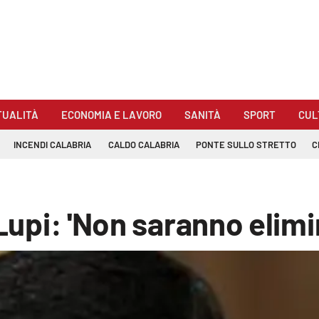
TUALITÀ
ECONOMIA E LAVORO
SANITÀ
SPORT
CUL
INCENDI CALABRIA
CALDO CALABRIA
PONTE SULLO STRETTO
C
 Lupi: 'Non saranno elimi