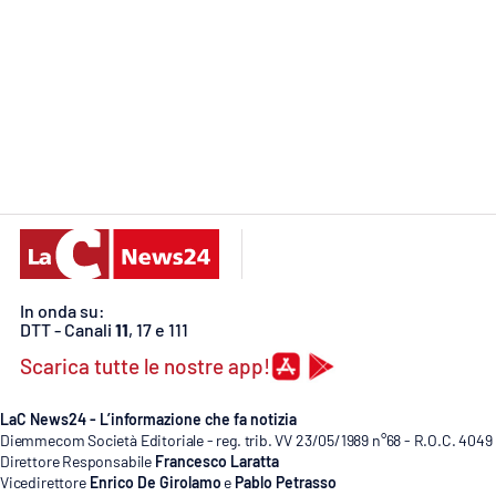
Food
Storie
LaC
Network
Lacplay.it
Lactv.it
Laconair.it
In onda su:
DTT - Canali
11
, 17 e 111
Lacitymag.it
Scarica tutte le nostre app!
Lacapitalenews.it
LaC News24 - L’informazione che fa notizia
Diemmecom Società Editoriale - reg. trib. VV 23/05/1989 n°68 - R.O.C. 4049
Direttore Responsabile
Francesco Laratta
Ilreggino.it
Vicedirettore
Enrico De Girolamo
e
Pablo Petrasso