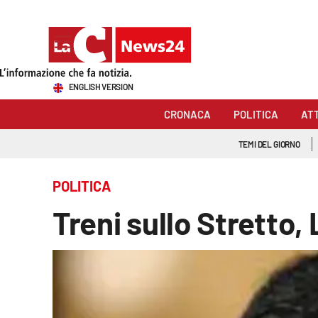
Sezioni
ENGLISH VERSION
Cronaca
CRONACA
POLITICA
AT
Politica
TEMI DEL GIORNO
Attualità
POLITICA
Economia e lavoro
Treni sullo Stretto,
Italia Mondo
Sanità
Sport