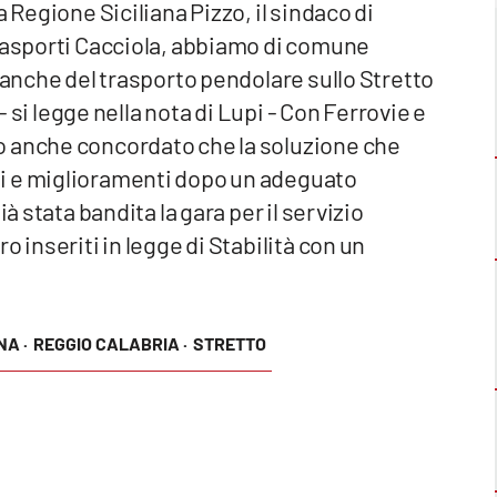
 Regione Siciliana Pizzo, il sindaco di
Trasporti Cacciola, abbiamo di comune
 anche del trasporto pendolare sullo Stretto
 - si legge nella nota di Lupi - Con Ferrovie e
o anche concordato che la soluzione che
i e miglioramenti dopo un adeguato
à stata bandita la gara per il servizio
 inseriti in legge di Stabilità con un
NA ·
REGGIO CALABRIA ·
STRETTO