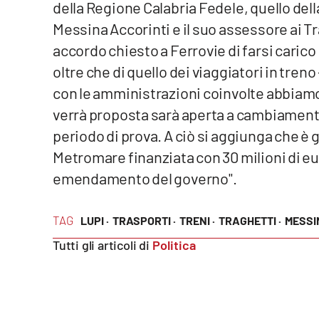
della Regione Calabria Fedele, quello della
Venti di comunicazione
Messina Accorinti e il suo assessore ai 
accordo chiesto a Ferrovie di farsi carico
oltre che di quello dei viaggiatori in treno
Streaming
con le amministrazioni coinvolte abbiam
LaC TV
verrà proposta sarà aperta a cambiament
LaC Network
periodo di prova. A ciò si aggiunga che è gi
Metromare finanziata con 30 milioni di euro
LaC OnAir
emendamento del governo".
Edizioni
TAG
LUPI ·
TRASPORTI ·
TRENI ·
TRAGHETTI ·
MESSI
locali
Tutti gli articoli di
Politica
Catanzaro
Crotone
Vibo Valentia