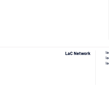
la
LaC Network
la
la