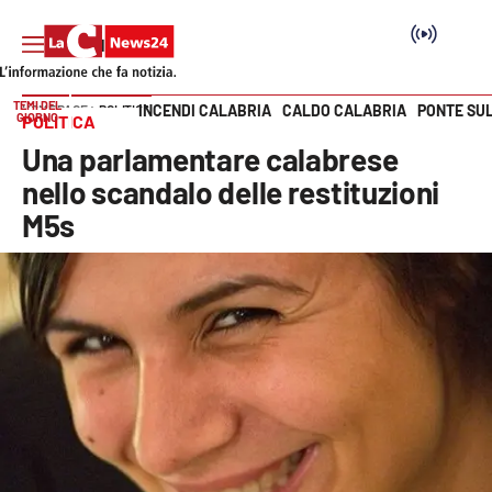
TEMI DEL
INCENDI CALABRIA
CALDO CALABRIA
PONTE SU
HOME PAGE
POLITICA
GIORNO
POLITICA
Vai
Una parlamentare calabrese
SEZIONI
nello scandalo delle restituzioni
M5s
Cronaca
Politica
Attualità
Economia e lavoro
Italia Mondo