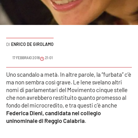
Sanità
Sport
Cultura
ENRICO DE GIROLAMO
Podcast
17 FEBBRAIO 2018
21:01
Meteo
Uno scandalo a metà. In altre parole, la “furbata” c’è
ma non sembra così grave. Le Iene svelano altri
Editoriali
nomi di parlamentari del Movimento cinque stelle
che non avrebbero restituito quanto promesso al
fondo del microcredito, e tra questi c'è anche
VIDEO
Federica Dieni, candidata nel collegio
Ambiente
uninominale di Reggio Calabria
.
Cronaca