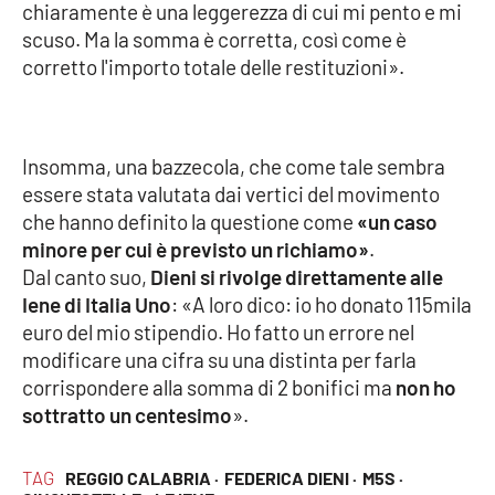
chiaramente è una leggerezza di cui mi pento e mi
Parchi Marini Calabria
scuso. Ma la somma è corretta, così come è
corretto l'importo totale delle restituzioni».
Leggendo Alvaro insieme
Imprese Di Calabria
Insomma, una bazzecola, che come tale sembra
Le perfidie di Antonella Grippo
essere stata valutata dai vertici del movimento
che hanno definito la questione come
«un caso
Venti di comunicazione
minore per cui è previsto un richiamo»
.
Dal canto suo,
Dieni si rivolge direttamente alle
Iene di Italia Uno
: «A loro dico: io ho donato 115mila
euro del mio stipendio. Ho fatto un errore nel
STREAMING
modificare una cifra su una distinta per farla
LaC TV
corrispondere alla somma di 2 bonifici ma
non ho
sottratto un centesimo
».
LaC Network
TAG
REGGIO CALABRIA ·
FEDERICA DIENI ·
M5S ·
LaC OnAir