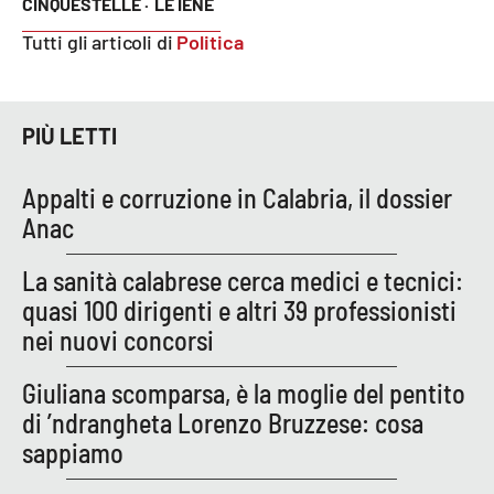
CINQUESTELLE ·
LE IENE
Tutti gli articoli di
Politica
EDIZIONI
LOCALI
Catanzaro
PIÙ LETTI
Crotone
Appalti e corruzione in Calabria, il dossier
Anac
Vibo Valentia
La sanità calabrese cerca medici e tecnici:
Reggio Calabria
quasi 100 dirigenti e altri 39 professionisti
nei nuovi concorsi
Cosenza
Giuliana scomparsa, è la moglie del pentito
Lamezia Terme
di ’ndrangheta Lorenzo Bruzzese: cosa
sappiamo