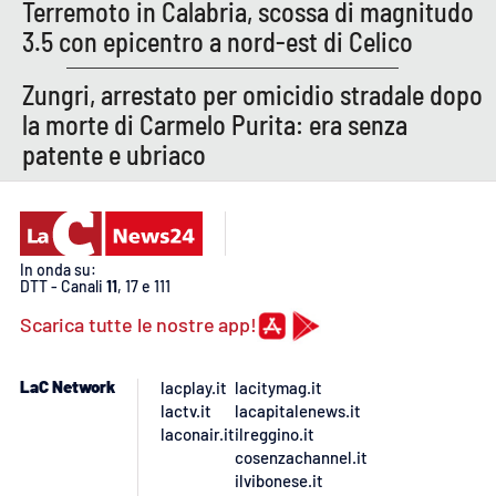
PROGETTI
Terremoto in Calabria, scossa di magnitudo
SPECIALI
3.5 con epicentro a nord-est di Celico
Buona Sanità Calabria
Zungri, arrestato per omicidio stradale dopo
la morte di Carmelo Purita: era senza
LA
CALABRIAVISIONE
patente e ubriaco
Destinazioni
Eventi
In onda su:
DTT - Canali
11
, 17 e 111
Food
Scarica tutte le nostre app!
Storie
LaC Network
lacplay.it
lacitymag.it
lactv.it
lacapitalenews.it
laconair.it
ilreggino.it
LAC
NETWORK
cosenzachannel.it
ilvibonese.it