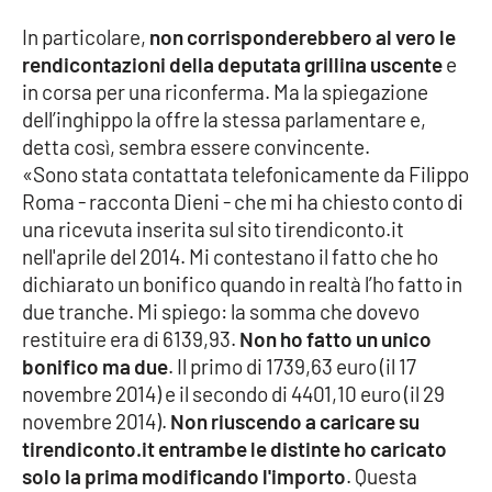
In particolare,
non corrisponderebbero al vero le
Cultura
rendicontazioni della deputata grillina uscente
e
in corsa per una riconferma. Ma la spiegazione
Economia e Lavoro
dell’inghippo la offre la stessa parlamentare e,
detta così, sembra essere convincente.
Politica
«Sono stata contattata telefonicamente da Filippo
Roma - racconta Dieni - che mi ha chiesto conto di
Sanità
una ricevuta inserita sul sito tirendiconto.it
nell'aprile del 2014. Mi contestano il fatto che ho
Società
dichiarato un bonifico quando in realtà l’ho fatto in
due tranche. Mi spiego: la somma che dovevo
Sport
restituire era di 6139,93.
Non ho fatto un unico
bonifico ma due
. Il primo di 1739,63 euro (il 17
novembre 2014) e il secondo di 4401,10 euro (il 29
RUBRICHE
novembre 2014).
Non riuscendo a caricare su
tirendiconto.it entrambe le distinte ho caricato
Good Morning Vietnam
solo la prima modificando l'importo
. Questa