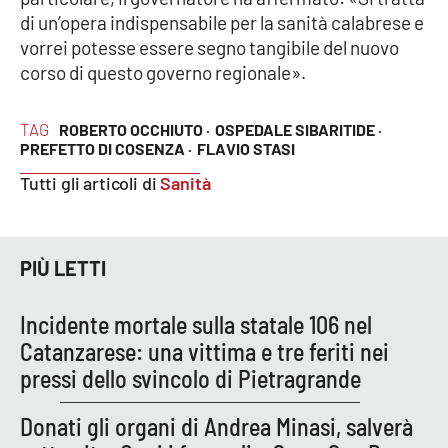
di un’opera indispensabile per la sanità calabrese e
vorrei potesse essere segno tangibile del nuovo
corso di questo governo regionale».
EDIZIONI
LOCALI
Catanzaro
TAG
ROBERTO OCCHIUTO ·
OSPEDALE SIBARITIDE ·
PREFETTO DI COSENZA ·
FLAVIO STASI
Crotone
Tutti gli articoli di
Sanità
Vibo Valentia
PIÙ LETTI
Reggio Calabria
Incidente mortale sulla statale 106 nel
Cosenza
Catanzarese: una vittima e tre feriti nei
pressi dello svincolo di Pietragrande
Lamezia Terme
Donati gli organi di Andrea Minasi, salverà