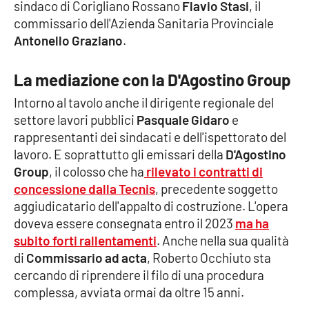
sindaco di Corigliano Rossano
Flavio Stasi
, il
commissario dell'Azienda Sanitaria Provinciale
Cultura
Antonello Graziano
.
Economia e Lavoro
La mediazione con la D'Agostino Group
Politica
Intorno al tavolo anche il dirigente regionale del
settore lavori pubblici
Pasquale Gidaro
e
Sanità
rappresentanti dei sindacati e dell'ispettorato del
lavoro. E soprattutto gli emissari della
D'Agostino
Società
Group
, il colosso che ha
rilevato i contratti di
concessione dalla Tecnis
, precedente soggetto
aggiudicatario dell'appalto di costruzione. L'opera
Sport
doveva essere consegnata entro il 2023
ma ha
subito forti rallentamenti
. Anche nella sua qualità
di
Commissario ad acta
, Roberto Occhiuto sta
RUBRICHE
cercando di riprendere il filo di una procedura
Good Morning Vietnam
complessa, avviata ormai da oltre 15 anni.