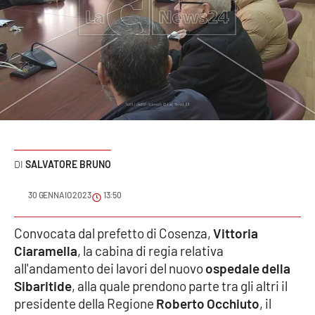
Sanità
Sport
Cultura
Podcast
Meteo
SALVATORE BRUNO
Editoriali
30 GENNAIO 2023
13:50
Convocata dal prefetto di Cosenza,
Vittoria
VIDEO
Ciaramella
, la cabina di regia relativa
all'andamento dei lavori del nuovo
ospedale della
Ambiente
Sibaritide
, alla quale prendono parte tra gli altri il
presidente della Regione
Roberto Occhiuto
, il
Cronaca