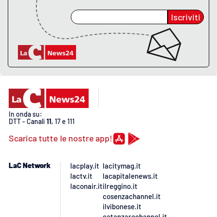
Lacplay.it
Iscriviti
Lactv.it
Laconair.it
Lacitymag.it
Lacapitalenews.it
In onda su:
DTT - Canali
11
, 17 e 111
Ilreggino.it
Scarica tutte le nostre app!
Cosenzachannel.it
LaC Network
lacplay.it
lacitymag.it
Ilvibonese.it
lactv.it
lacapitalenews.it
laconair.it
ilreggino.it
cosenzachannel.it
Catanzarochannel.it
ilvibonese.it
catanzarochannel.it