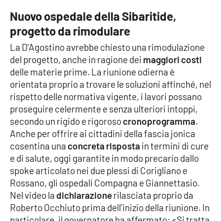
Parchi Marini Calabria
Nuovo ospedale della Sibaritide,
progetto da rimodulare
Leggendo Alvaro insieme
La D'Agostino avrebbe chiesto una rimodulazione
del progetto, anche in ragione dei
maggiori costi
Imprese Di Calabria
delle materie prime. La riunione odierna è
orientata proprio a trovare le soluzioni affinché, nel
Le perfidie di Antonella Grippo
rispetto delle normativa vigente, i lavori possano
proseguire celermente e senza ulteriori intoppi,
Venti di comunicazione
secondo un rigido e rigoroso
cronoprogramma
.
Anche per offrire ai cittadini della fascia jonica
cosentina una
concreta risposta
in termini di cure
STREAMING
e di salute, oggi garantite in modo precario dallo
LaC TV
spoke articolato nei due plessi di Corigliano e
Rossano, gli ospedali Compagna e Giannettasio.
LaC Network
Nel video la
dichiarazione
rilasciata proprio da
Roberto Occhiuto prima dell'inizio della riunione. In
particolare, il governatore ha affermato: «Si tratta
LaC OnAir