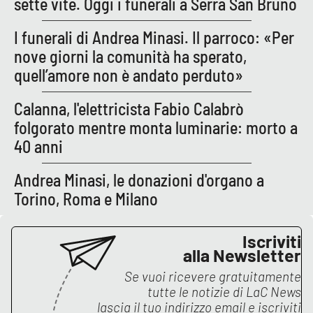
sette vite. Oggi i funerali a Serra San Bruno
PROGETTI
SPECIALI
I funerali di Andrea Minasi. Il parroco: «Per
Buona Sanità Calabria
nove giorni la comunità ha sperato,
quell’amore non è andato perduto»
LA
CALABRIAVISIONE
Calanna, l'elettricista Fabio Calabrò
Destinazioni
folgorato mentre monta luminarie: morto a
40 anni
Eventi
Andrea Minasi, le donazioni d'organo a
Food
Torino, Roma e Milano
Storie
Iscriviti
alla Newsletter
Se vuoi ricevere gratuitamente
LAC
NETWORK
tutte le notizie di
LaC News
lascia il tuo indirizzo email e iscriviti