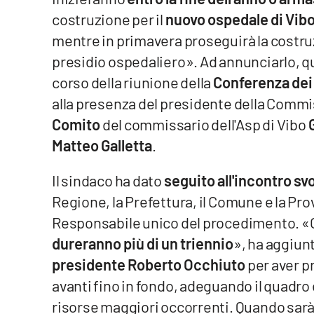
costruzione per il
nuovo ospedale di Vibo
Venti di comunicazione
mentre in primavera proseguirà la costru
presidio ospedaliero». Ad annunciarlo, q
Streaming
corso della riunione della
Conferenza dei 
LaC TV
alla presenza del presidente della Commi
Comito
del commissario dell'Asp di Vibo
G
LaC Network
Matteo Galletta
.
LaC OnAir
Il sindaco ha dato
seguito all'incontro svo
Regione, la Prefettura, il Comune e la Prov
Edizioni
locali
Responsabile unico del procedimento. «Ci 
dureranno più di un triennio
», ha aggiun
Catanzaro
presidente Roberto Occhiuto
per aver p
Crotone
avanti fino in fondo, adeguando il quadro
risorse maggiori occorrenti. Quando sa
Vibo Valentia