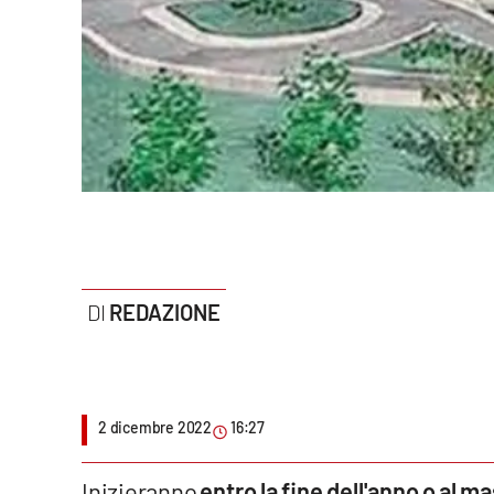
Politica
Sanità
Società
Sport
Rubriche
Good Morning Vietnam
REDAZIONE
Parchi Marini Calabria
Leggendo Alvaro insieme
2 dicembre 2022
16:27
Imprese Di Calabria
Le perfidie di Antonella Grippo
Inizieranno
entro la fine dell'anno o al m