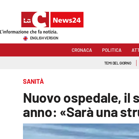
Sezioni
ENGLISH VERSION
Cronaca
CRONACA
POLITICA
AT
Politica
TEMI DEL GIORNO
Attualità
SANITÀ
Economia e lavoro
Nuovo ospedale, il s
Italia Mondo
anno: «Sarà una str
Sanità
Sport