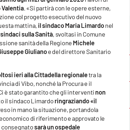
 Valentia
. «Si partirà con le opere esterne,
zione col progetto esecutivo del nuovo
uesta mattina,
il sindaco Maria Limardo
nel
sindaci sulla Sanità
, svoltasi in Comune
ssione sanità della Regione
Michele
iuseppe Giuliano
e del direttore Sanitario
ltosi ieri alla Cittadella regionale
tra la
incia di Vibo, nonché la Procura e il
è stato garantito che gli interventi
non
to il sindaco Limardo
ringraziando «il
reso in mano la situazione, portandola
 economico di riferimento e approvato le
rà consegnato
sarà un ospedale