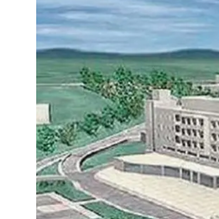
Cultura
Podcast
Meteo
Editoriali
Video
Ambiente
Cronaca
Cultura
Economia e Lavoro