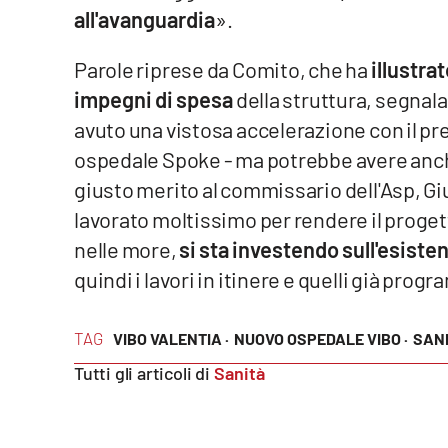
all'avanguardia
».
Reggio Calabria
Parole riprese da Comito, che ha
illustrat
Cosenza
impegni di spesa
della struttura, segnal
avuto una vistosa accelerazione con il pr
Lamezia Terme
ospedale Spoke - ma potrebbe avere anche 
giusto merito al commissario dell'Asp, Gi
Progetti
lavorato moltissimo per rendere il proget
speciali
nelle more,
si sta investendo sull'esisten
Buona Sanità Calabria
quindi i lavori in itinere e quelli già prog
La
Calabriavisione
TAG
VIBO VALENTIA ·
NUOVO OSPEDALE VIBO ·
SANI
Destinazioni
Tutti gli articoli di
Sanità
Eventi