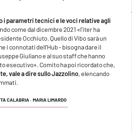
o i parametri tecnici e le voci relative agli
ando come dal dicembre 2021 «l'iter ha
esidente Occhiuto. Quello di Vibo sarà un
i connotati dell'Hub - bisogna dare il
useppe Giuliano e al suo staff che hanno
to esecutivo». Comito ha poi ricordato che,
te, vale a dire sullo Jazzolino
, elencando
rammati.
TA CALABRIA ·
MARIA LIMARDO