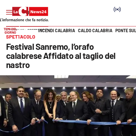
TEMI DEL
INCENDI CALABRIA
CALDO CALABRIA
PONTE SU
HOME PAGE
SPETTACOLO
GIORNO
Vai
SPETTACOLO
Festival Sanremo, l’orafo
SEZIONI
calabrese Affidato al taglio del
nastro
Cronaca
Politica
Attualità
Economia e lavoro
Italia Mondo