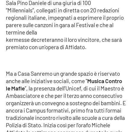
Sala Pino Daniele di una giuria di 100
“Millennials”, collegati in diretta con 20 redazioni
regionali italiane, impegnati a esprimere il proprio
EDIZIONI
LOCALI
parere sulle canzoni in gara al Festival e che al
termine della
Catanzaro
kermesse decreteranno il loro vincitore, che sarà
premiato con un’opera di Affidato.
Crotone
Vibo Valentia
Ma a Casa Sanremo un grande spazio è riservato
anche alle iniziative sociali, come “
Musica Contro
Reggio Calabria
le Mafie
”, la presenza dell’Unicef, di cui il Maestro è
Ambasciatore e che per il terzo anno consecutivo
Cosenza
organizzerà un convegno a sostegno dei bambini. E
ancora i Campus formativi, primo fra tutti l’ormai
Lamezia Terme
tradizionale incontro rivolto alle scuole a cura della
Polizia di Stato. Inizia così per l’orafo Michele