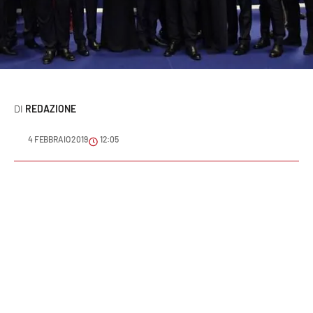
Sanità
Sport
Cultura
REDAZIONE
Podcast
4 FEBBRAIO 2019
12:05
Meteo
Editoriali
VIDEO
Ambiente
Cronaca