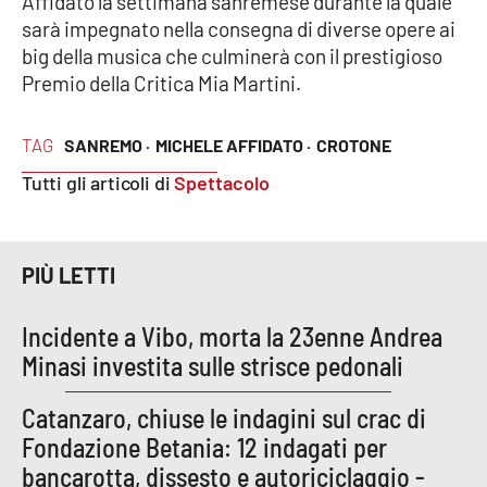
Affidato la settimana sanremese durante la quale
PROGETTI
SPECIALI
sarà impegnato nella consegna di diverse opere ai
big della musica che culminerà con il prestigioso
Buona Sanità Calabria
Premio della Critica Mia Martini.
LA
CALABRIAVISIONE
TAG
SANREMO ·
MICHELE AFFIDATO ·
CROTONE
Tutti gli articoli di
Spettacolo
Destinazioni
Eventi
PIÙ LETTI
Food
Incidente a Vibo, morta la 23enne Andrea
Storie
Minasi investita sulle strisce pedonali
Catanzaro, chiuse le indagini sul crac di
LAC
Fondazione Betania: 12 indagati per
NETWORK
bancarotta, dissesto e autoriciclaggio -