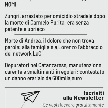
Lacplay.it
NOMI
Lactv.it
Zungri, arrestato per omicidio stradale dopo
la morte di Carmelo Purita: era senza
Laconair.it
patente e ubriaco
Lacitymag.it
Morte di Andrea, il dolore che non trova
parole: alla famiglia e a Lorenzo l’abbraccio
Lacapitalenews.it
del network LaC
Ilreggino.it
Depuratori nel Catanzarese, manutenzione
carente e smaltimenti irregolari: contestato
Cosenzachannel.it
un danno erariale da 600mila euro
Ilvibonese.it
Iscriviti
alla Newsletter
Catanzarochannel.it
Se vuoi ricevere gratuitamente