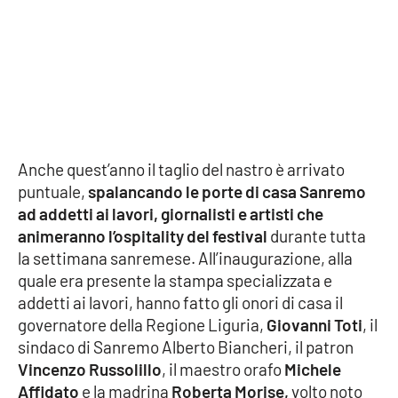
Cultura
Economia e Lavoro
Politica
Anche quest’anno il taglio del nastro è arrivato
Sanità
puntuale,
spalancando le porte di casa Sanremo
ad addetti ai lavori, giornalisti e artisti che
Società
animeranno l’ospitality del festival
durante tutta
la settimana sanremese. All’inaugurazione, alla
Sport
quale era presente la stampa specializzata e
addetti ai lavori, hanno fatto gli onori di casa il
governatore della Regione Liguria,
Giovanni Toti
, il
RUBRICHE
sindaco di Sanremo Alberto Biancheri, il patron
Vincenzo Russolillo
, il maestro orafo
Michele
Good Morning Vietnam
Affidato
e la madrina
Roberta Morise,
volto noto