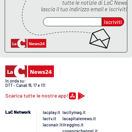
tutte le notizie di
LaC News
lascia il tuo indirizzo email e iscriviti
APP
Iscriviti
Android
Apple
In onda su:
DTT - Canali
11
, 17 e 111
Scarica tutte le nostre app!
LaC Network
lacplay.it
lacitymag.it
lactv.it
lacapitalenews.it
laconair.it
ilreggino.it
cosenzachannel.it