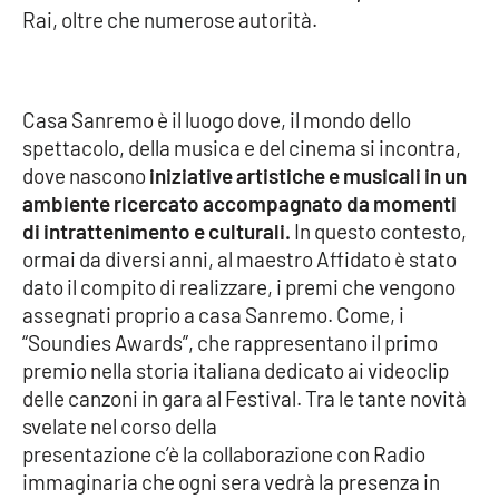
Rai, oltre che numerose autorità.
Parchi Marini Calabria
Leggendo Alvaro insieme
Casa Sanremo è il luogo dove, il mondo dello
Imprese Di Calabria
spettacolo, della musica e del cinema si incontra,
dove nascono
iniziative artistiche e musicali in un
Le perfidie di Antonella Grippo
ambiente ricercato accompagnato da momenti
di intrattenimento e culturali.
In questo contesto,
Venti di comunicazione
ormai da diversi anni, al maestro Affidato è stato
dato il compito di realizzare, i premi che vengono
assegnati proprio a casa Sanremo. Come, i
STREAMING
“Soundies Awards”, che rappresentano il primo
premio nella storia italiana dedicato ai videoclip
LaC TV
delle canzoni in gara al Festival. Tra le tante novità
svelate nel corso della
LaC Network
presentazione c’è la collaborazione con Radio
immaginaria che ogni sera vedrà la presenza in
LaC OnAir