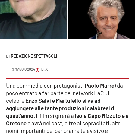
Sanità
Sport
Cultura
Podcast
REDAZIONE SPETTACOLI
Meteo
9 MAGGIO 2024
10:38
Editoriali
Una commedia con protagonisti
Paolo Marra
(da
poco entrato a far parte del network LaC), il
celebre
Enzo Salvi e Martufello si va ad
VIDEO
aggiungere alle tante produzioni calabresi di
quest’anno.
Il film si girerà a
Isola Capo Rizzuto e a
Ambiente
Crotone
e avrà nel cast, oltre ai sopracitati, altri
nomi importanti del panorama televisivo e
Cronaca