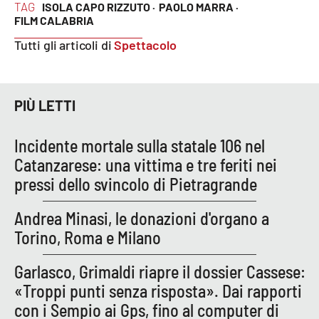
TAG
ISOLA CAPO RIZZUTO ·
PAOLO MARRA ·
Parchi Marini Calabria
FILM CALABRIA
Tutti gli articoli di
Spettacolo
Leggendo Alvaro insieme
Imprese Di Calabria
PIÙ LETTI
Le perfidie di Antonella Grippo
Incidente mortale sulla statale 106 nel
Venti di comunicazione
Catanzarese: una vittima e tre feriti nei
pressi dello svincolo di Pietragrande
STREAMING
Andrea Minasi, le donazioni d'organo a
Torino, Roma e Milano
LaC TV
Garlasco, Grimaldi riapre il dossier Cassese:
LaC Network
«Troppi punti senza risposta». Dai rapporti
con i Sempio ai Gps, fino al computer di
LaC OnAir