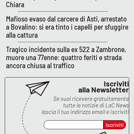
Chiara
Mafioso evaso dal carcere di Asti, arrestato
EDIZIONI
LOCALI
a Bovalino: si era tinto i capelli per sfuggire
alla cattura
Catanzaro
Tragico incidente sulla ex 522 a Zambrone,
Crotone
muore una 77enne: quattro feriti e strada
ancora chiusa al traffico
Vibo Valentia
Reggio Calabria
Iscriviti
alla Newsletter
Cosenza
Se vuoi ricevere gratuitamente
tutte le notizie di
LaC News
lascia il tuo indirizzo email e iscriviti
Lamezia Terme
Iscriviti