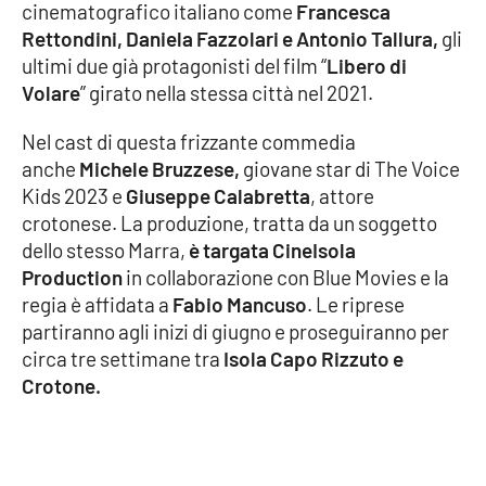
cinematografico italiano come
Francesca
Rettondini, Daniela Fazzolari e Antonio Tallura,
gli
Cultura
ultimi due già protagonisti del film “
Libero di
Volare
” girato nella stessa città nel 2021.
Economia e Lavoro
Nel cast di questa frizzante commedia
Politica
anche
Michele Bruzzese,
giovane star di The Voice
Kids 2023 e
Giuseppe Calabretta
, attore
Sanità
crotonese. La produzione, tratta da un soggetto
dello stesso Marra,
è targata CineIsola
Società
Production
in collaborazione con Blue Movies e la
regia è affidata a
Fabio Mancuso
. Le riprese
Sport
partiranno agli inizi di giugno e proseguiranno per
circa tre settimane tra
Isola Capo Rizzuto e
Crotone.
RUBRICHE
Good Morning Vietnam