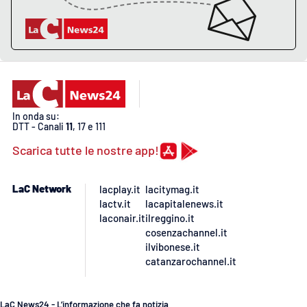
PROGETTI
SPECIALI
Buona Sanità Calabria
LA
CALABRIAVISIONE
In onda su:
Destinazioni
DTT - Canali
11
, 17 e 111
Scarica tutte le nostre app!
Eventi
LaC Network
lacplay.it
lacitymag.it
Food
lactv.it
lacapitalenews.it
laconair.it
ilreggino.it
Storie
cosenzachannel.it
ilvibonese.it
catanzarochannel.it
LAC
NETWORK
LaC News24 - L’informazione che fa notizia