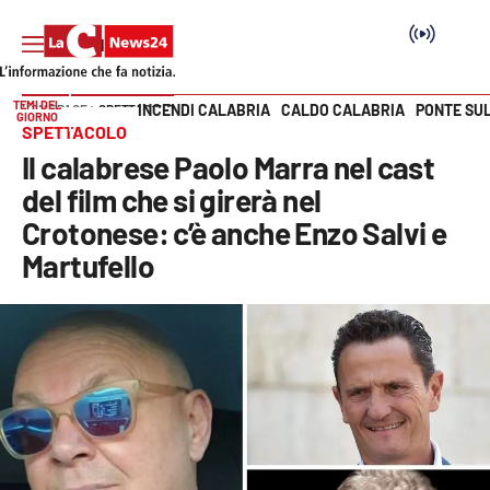
TEMI DEL
INCENDI CALABRIA
CALDO CALABRIA
PONTE SU
HOME PAGE
SPETTACOLO
GIORNO
Vai
SPETTACOLO
Il calabrese Paolo Marra nel cast
SEZIONI
del film che si girerà nel
Crotonese: c’è anche Enzo Salvi e
Cronaca
Martufello
Politica
Attualità
Economia e lavoro
Italia Mondo