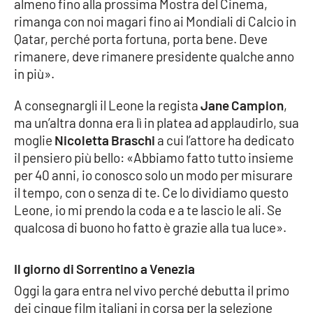
almeno fino alla prossima Mostra del Cinema,
rimanga con noi magari fino ai Mondiali di Calcio in
Cultura
Qatar, perché porta fortuna, porta bene. Deve
rimanere, deve rimanere presidente qualche anno
Economia e Lavoro
in più».
Politica
A consegnargli il Leone la regista
Jane Campion
,
ma un’altra donna era lì in platea ad applaudirlo, sua
Sanità
moglie
Nicoletta Braschi
a cui l’attore ha dedicato
il pensiero più bello: «Abbiamo fatto tutto insieme
Società
per 40 anni, io conosco solo un modo per misurare
il tempo, con o senza di te. Ce lo dividiamo questo
Sport
Leone, io mi prendo la coda e a te lascio le ali. Se
qualcosa di buono ho fatto è grazie alla tua luce».
RUBRICHE
Il giorno di Sorrentino a Venezia
Oggi la gara entra nel vivo perché debutta il primo
Good Morning Vietnam
dei cinque film italiani in corsa per la selezione