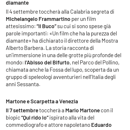
diamante
Il 4 settembre toccherà alla Calabria segreta di
Michelangelo Frammartino
per un film
EDIZIONI
LOCALI
attesissimo:
“Il Buco”
su cui si sono spese già
parole importanti: «Un film che ha la purezza del
Catanzaro
diamante» ha dichiarato il direttore della Mostra
Alberto Barbera. La storia racconta di
Crotone
un’immersione in una delle grotte più profonde del
mondo:
l’Abisso del Bifurto
, nel Parco del Pollino,
Vibo Valentia
chiamata anche la Fossa del lupo, scoperta da un
gruppo di speleologi avventurieri nell’Italia degli
Reggio Calabria
anni Sessanta.
Cosenza
Martone e Scarpetta a Venezia
Lamezia Terme
Il 7 settembre
toccherà a
Mario Martone
con il
biopic
“Qui rido io”
ispirato alla vita del
commediografo e attore napoletano
Eduardo