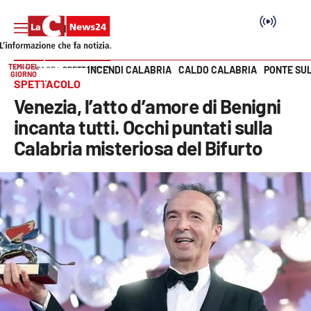
TEMI DEL
INCENDI CALABRIA
CALDO CALABRIA
PONTE SU
HOME PAGE
SPETTACOLO
GIORNO
Vai
SPETTACOLO
Venezia, l’atto d’amore di Benigni
SEZIONI
incanta tutti. Occhi puntati sulla
Calabria misteriosa del Bifurto
Cronaca
Politica
Attualità
Economia e lavoro
Italia Mondo