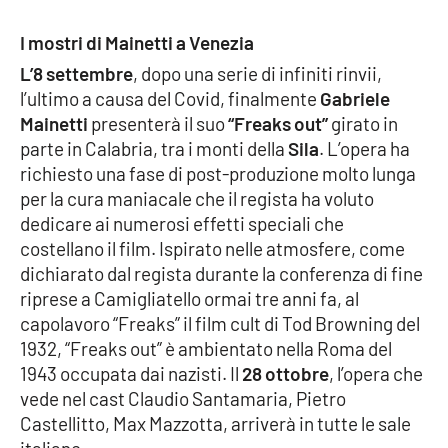
Lacplay.it
I mostri di Mainetti a Venezia
Lactv.it
L’8 settembre
, dopo una serie di infiniti rinvii,
l’ultimo a causa del Covid, finalmente
Gabriele
Laconair.it
Mainetti
presenterà il suo
“Freaks out”
girato in
parte in Calabria, tra i monti della
Sila
. L’opera ha
Lacitymag.it
richiesto una fase di post-produzione molto lunga
per la cura maniacale che il regista ha voluto
Lacapitalenews.it
dedicare ai numerosi effetti speciali che
costellano il film. Ispirato nelle atmosfere, come
Ilreggino.it
dichiarato dal regista durante la conferenza di fine
riprese a Camigliatello ormai tre anni fa, al
Cosenzachannel.it
capolavoro “Freaks” il film cult di Tod Browning del
1932, “Freaks out” è ambientato nella Roma del
Ilvibonese.it
1943 occupata dai nazisti. Il
28 ottobre
, l’opera che
vede nel cast Claudio Santamaria, Pietro
Catanzarochannel.it
Castellitto, Max Mazzotta, arriverà in tutte le sale