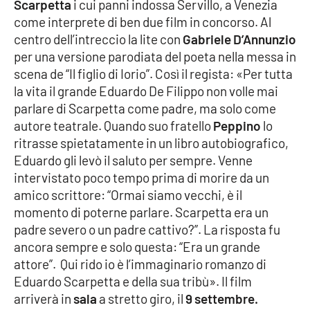
PROGETTI
Scarpetta
i cui panni indossa Servillo, a Venezia
SPECIALI
come interprete di ben due film in concorso. Al
Buona Sanità Calabria
centro dell’intreccio la lite con
Gabriele D’Annunzio
per una versione parodiata del poeta nella messa in
scena de “Il figlio di Iorio”. Così il regista: «Per tutta
LA
la vita il grande Eduardo De Filippo non volle mai
CALABRIAVISIONE
parlare di Scarpetta come padre, ma solo come
Destinazioni
autore teatrale. Quando suo fratello
Peppino
lo
ritrasse spietatamente in un libro autobiografico,
Eventi
Eduardo gli levò il saluto per sempre. Venne
intervistato poco tempo prima di morire da un
Food
amico scrittore: “Ormai siamo vecchi, è il
momento di poterne parlare. Scarpetta era un
Storie
padre severo o un padre cattivo?”. La risposta fu
ancora sempre e solo questa: “Era un grande
attore”. Qui rido io è l’immaginario romanzo di
LAC
Eduardo Scarpetta e della sua tribù». Il film
NETWORK
arriverà in
sala
a stretto giro, il
9 settembre.