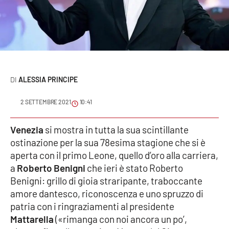
Sanità
Sport
Cultura
ALESSIA PRINCIPE
Podcast
2 SETTEMBRE 2021
10:41
Meteo
Venezia
si mostra in tutta la sua scintillante
Editoriali
ostinazione per la sua 78esima stagione che si è
aperta con il primo Leone, quello d’oro alla carriera,
a
Roberto Benigni
che ieri è stato Roberto
VIDEO
Benigni: grillo di gioia straripante, traboccante
amore dantesco, riconoscenza e uno spruzzo di
Ambiente
patria con i ringraziamenti al presidente
Mattarella
(«rimanga con noi ancora un po’,
Cronaca