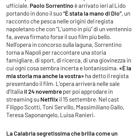
ufficiale.
Paolo Sorrentino
è arrivato ieri al Lido
Parchi Marini Calabria
portando in dono il suo
“È stata la mano di Dio”
, un
racconto che pesca nelle origini del regista
Leggendo Alvaro insieme
napoletano che con “L’uomo in più” di un ventennio
fa, aveva firmato forse il suo film più bello.
Imprese Di Calabria
Nell’opera in concorso sulla laguna, Sorrentino
torna a Napoli per raccontare una storia
Le perfidie di Antonella Grippo
famigliare, di sport, di ricerca, di una giovinezza in
cui ogni cosa sembra incerta e lontanissima.
«È la
Venti di comunicazione
mia storia ma anche la vostra»
ha detto il regista
presentando il film. L’opera arriverà nelle sale
d’Italia
il 24 novembre
per poi approdare in
STREAMING
streaming su
Netflix
il 15 settembre. Nel cast
Filippo Scotti, Toni Servillo, Massimiliano Gallo,
LaC TV
Teresa Saponangelo, Luisa Ranieri.
LaC Network
La Calabria segretissima che brilla come un
LaC OnAir