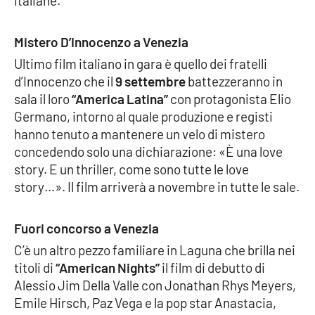
italiane.
APP
Mistero D’Innocenzo a Venezia
Android
Ultimo film italiano in gara è quello dei fratelli
d’Innocenzo che il
9 settembre
battezzeranno in
Apple
sala il loro
“America Latina”
con protagonista Elio
Germano, intorno al quale produzione e registi
hanno tenuto a mantenere un velo di mistero
concedendo solo una dichiarazione: «È una love
story. E un thriller, come sono tutte le love
story…». Il film arriverà a novembre in tutte le sale.
Fuori concorso a Venezia
C’è un altro pezzo familiare in Laguna che brilla nei
titoli di
“American Nights”
il film di debutto di
Alessio Jim Della Valle con Jonathan Rhys Meyers,
Emile Hirsch, Paz Vega e la pop star Anastacia,