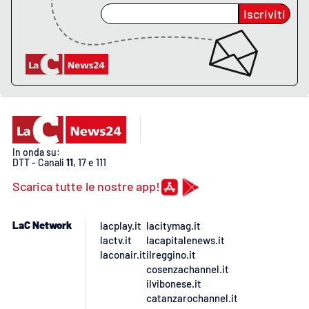
Iscriviti
In onda su:
DTT - Canali
11
, 17 e 111
Scarica tutte le nostre app!
LaC Network
lacplay.it
lacitymag.it
lactv.it
lacapitalenews.it
laconair.it
ilreggino.it
cosenzachannel.it
ilvibonese.it
catanzarochannel.it