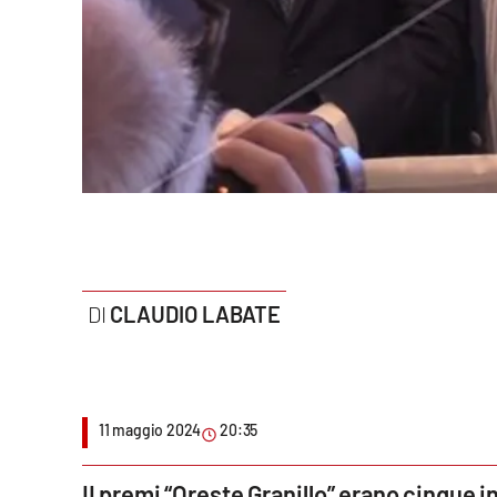
Politica
Sanità
Società
Sport
Rubriche
Good Morning Vietnam
CLAUDIO LABATE
Parchi Marini Calabria
Leggendo Alvaro insieme
11 maggio 2024
20:35
Imprese Di Calabria
Le perfidie di Antonella Grippo
II premi “Oreste Granillo” erano cinque i