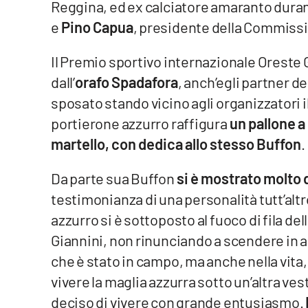
Reggina, ed ex calciatore amaranto durant
e
Pino Capua
, presidente della Commissi
Reggio Calabria
Il Premio sportivo internazionale Oreste 
Cosenza
dall’
orafo Spadafora
, anch’egli partner d
Lamezia Terme
sposato stando vicino agli organizzatori i
portierone azzurro raffigura
un pallone a
Progetti
martello, con dedica allo stesso Buffon
.
speciali
Buona Sanità Calabria
Da parte sua Buffon
si è mostrato molto d
testimonianza di una personalità tutt’altro 
azzurro si è sottoposto al fuoco di fila d
La
Calabriavisione
Giannini, non rinunciando a scendere in 
Destinazioni
che è stato in campo, ma anche nella vita,
vivere la maglia azzurra sotto un’altra v
Eventi
deciso di vivere con grande entusiasmo.