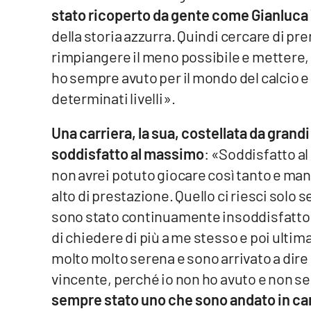
Food
stato ricoperto da gente come Gianluca Vi
della storia azzurra. Quindi cercare di pre
Storie
rimpiangere il meno possibile e mettere,
ho sempre avuto per il mondo del calcio e
LaC
determinati livelli».
Network
Lacplay.it
Una carriera, la sua, costellata da grand
soddisfatto al massimo
: «Soddisfatto al
Lactv.it
non avrei potuto giocare così tanto e ma
Laconair.it
alto di prestazione. Quello ci riesci solo
sono stato continuamente insoddisfatto 
Lacitymag.it
di chiedere di più a me stesso e poi ulti
molto molto serena e sono arrivato a dire 
Lacapitalenews.it
vincente, perché io non ho avuto e non sen
Ilreggino.it
sempre stato uno che sono andato in ca