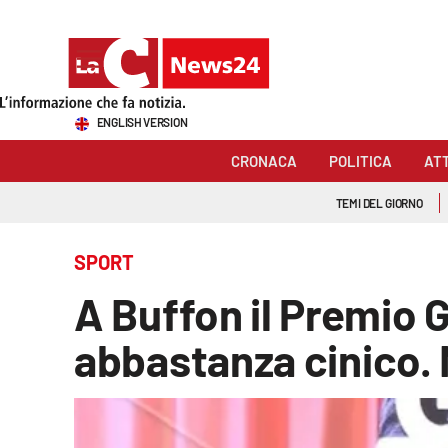
Sezioni
ENGLISH VERSION
Cronaca
CRONACA
POLITICA
AT
Politica
TEMI DEL GIORNO
Attualità
SPORT
Economia e lavoro
A Buffon il Premio 
Italia Mondo
abbastanza cinico. M
Sanità
Sport