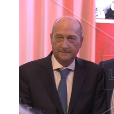
Cultura
Podcast
Meteo
Editoriali
Video
Ambiente
Cronaca
Cultura
Economia e Lavoro