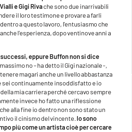
alli e Gigi Riva
che sono due inarrivabili
ndere il loro testimone e provare a farli
 dentro a questo lavoro, l'entusiasmo che
 anche l’esperienza, dopo ventinove anni a
i successi, eppure Buffon non si dice
 massimo no – ha detto il Gigi nazionale -,
ntenere magari anche un livello abbastanza
 se sei continuamente insoddisfatto e io
della mia carriera perché cercavo sempre
mamente invece ho fatto una riflessione
che alla fine io dentro non sono stato un
tivo il cinismo del vincente.
Io sono
mpo più come un artista cioè per cercare