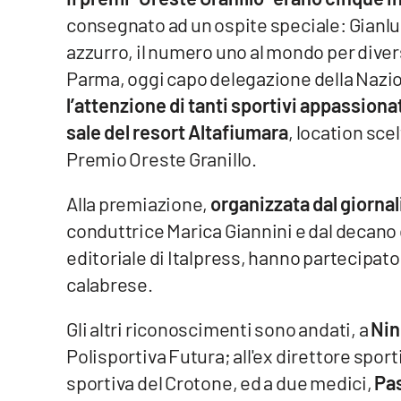
consegnato ad un ospite speciale: Gianluig
Venti di comunicazione
azzurro, il numero uno al mondo per divers
Parma, oggi capo delegazione della Nazion
Streaming
l’attenzione di tanti sportivi appassiona
LaC TV
sale del resort Altafiumara
, location sce
Premio Oreste Granillo.
LaC Network
Alla premiazione,
organizzata dal giornal
LaC OnAir
conduttrice Marica Giannini e dal decano de
editoriale di Italpress, hanno partecipa
Edizioni
locali
calabrese.
Catanzaro
Gli altri riconoscimenti sono andati, a
Nin
Polisportiva Futura; all'ex direttore spor
Crotone
sportiva del Crotone, ed a due medici,
Pa
Vibo Valentia