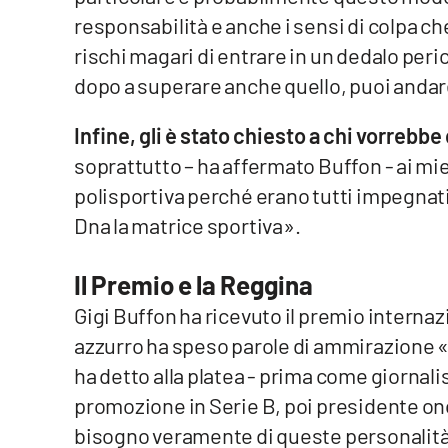
responsabilità e anche i sensi di colpa ch
Privacy
rischi magari di entrare in un dedalo peri
Cookie policy
dopo a superare anche quello, puoi andar
Infine, gli è stato chiesto a chi vorrebbe 
Note legali
soprattutto – ha affermato Buffon - ai mie
polisportiva perché erano tutti impegnati
Dna la matrice sportiva».
Il Premio e la Reggina
Gigi Buffon ha ricevuto il premio internaz
azzurro ha speso parole di ammirazione «p
ha detto alla platea - prima come giornali
promozione in Serie B, poi presidente on
bisogno veramente di queste personalità