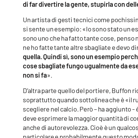
di far divertire la gente, stupirla con del
Cosenzachannel.it
Un artista di gesti tecnici come pochissi
Ilvibonese.it
si sente un esempio: «Io sono stato un e
Catanzarochannel.it
sono uno che ha fatto tante cose, penso m
ne ho fatte tante altre sbagliate e devo di
App
quella. Quindi sì, sono un esempio perch
cose sbagliate fungo ugualmente da esemp
Android
non si fa
».
Apple
D’altra parte quello del portiere, Buffon r
soprattutto quando sottolinea che è «il 
scegliere nel calcio. Però – ha aggiunto 
Vai
deve esprimere la maggior quantità di cor
anche di autorevolezza. Cioè è un qualco
particolare e probabilmente questo modo d